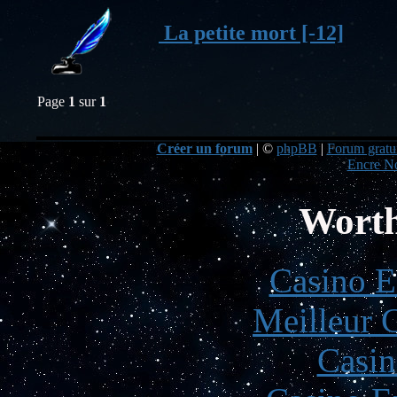
La petite mort [-12]
Page
1
sur
1
Créer un forum
|
©
phpBB
|
Forum gratui
Encre No
Worth
Casino E
Meilleur 
Casin