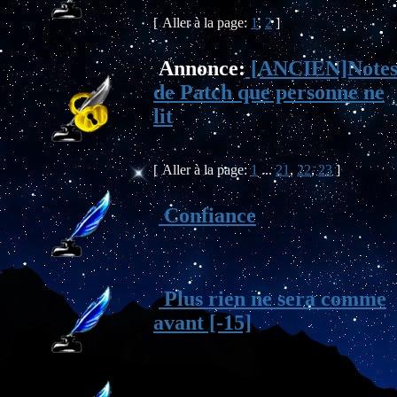
[
Aller à la page:
1
,
2
]
Annonce:
[ANCIEN]Note
de Patch que personne ne
lit
[
Aller à la page:
1
...
21
,
22
,
23
]
Confiance
Plus rien ne sera comme
avant [-15]