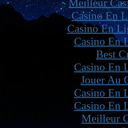
Meilleur Cas
Casino En L
Casino En Li
Casino En L
Best C
Casino En L
Jouer Au 
Casino En L
Casino En L
Meilleur 