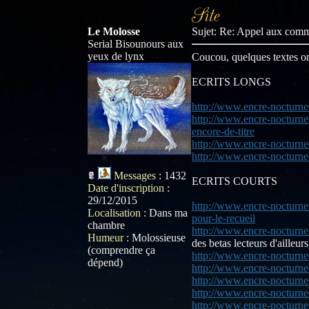
Le Molosse
Sujet: Re: Appel aux com
Serial Bisounours aux
yeux de lynx
Coucou, quelques textes on
ECRITS LONGS
http://www.encre-nocturne
http://www.encre-nocturne
encore-de-titre
http://www.encre-nocturne
http://www.encre-nocturne
Messages
:
1432
ECRITS COURTS
Date d'inscription
:
29/12/2015
http://www.encre-nocturne.
Localisation
:
Dans ma
pour-le-recueil
chambre
http://www.encre-nocturne.
Humeur
:
Molossieuse
des betas lecteurs d'ailleur
(comprendre ça
http://www.encre-nocturn
dépend)
http://www.encre-nocturne
http://www.encre-nocturne
http://www.encre-nocturn
http://www.encre-nocturne