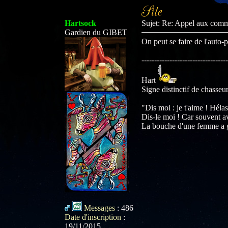
Hartsock
Sujet: Re: Appel aux com
Gardien du GIBET
On peut se faire de l'auto-
----------------------------------
Hart
Signe distinctif de chasseur
"Dis moi : je t'aime ! Héla
Dis-le moi ! Car souvent a
La bouche d'une femme 
Messages
:
486
Date d'inscription
:
19/11/2015