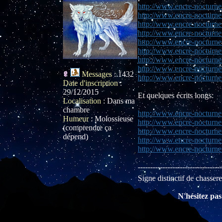
http://www.encre-nocturne
http://www.encre-nocturne
http://www.encre-nocturne
http://www.encre-nocturn
http://www.encre-nocturne
http://www.encre-nocturn
http://www.encre-nocturne
http://www.encre-nocturne.
Messages
:
1432
http://www.encre-nocturne
Date d'inscription
:
29/12/2015
Et quelques écrits longs:
Localisation
:
Dans ma
chambre
http://www.encre-nocturne
Humeur
:
Molossieuse
http://www.encre-nocturne
(comprendre ça
http://www.encre-nocturne
dépend)
http://www.encre-nocturne
http://www.encre-nocturne
----------------------------------
Signe distinctif de chasse
N'hésitez pas 