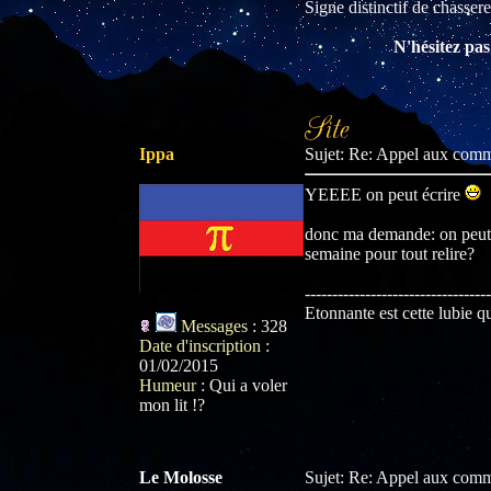
Signe distinctif de chasse
N'hésitez pas 
Ippa
Sujet: Re: Appel aux com
YEEEE on peut écrire
donc ma demande: on peut a
semaine pour tout relire?
----------------------------------
Etonnante est cette lubie 
Messages
:
328
Date d'inscription
:
01/02/2015
Humeur
:
Qui a voler
mon lit !?
Le Molosse
Sujet: Re: Appel aux com