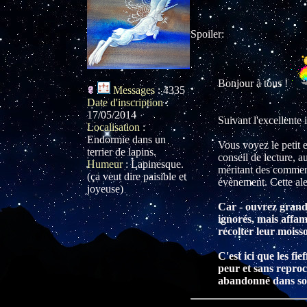
Spoiler:
Bonjour à tous !
Messages
:
4335
Date d'inscription
:
17/05/2014
Suivant l'excellente i
Localisation
:
Endormie dans un
Vous voyez le petit e
terrier de lapins.
conseil de lecture, 
Humeur
:
Lapinesque.
méritant des comment
(ça veut dire paisible et
évènement. Cette aler
joyeuse)
Car - ouvrez grand v
ignorés, mais affam
récolter leur mois
C'est ici que les f
peur et sans reproc
abandonné dans so