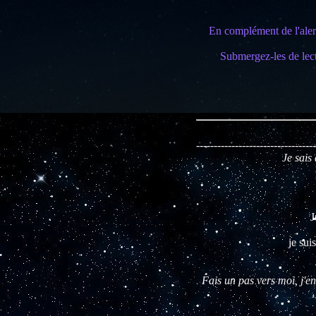
En complément de l'alerte
Submergez-les de lec
----------------------------------
Je sais 
J
je sui
Fais un pas vers moi, j'en