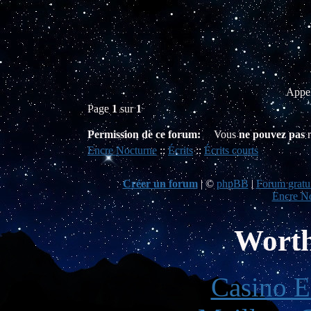
Appel
Page
1
sur
1
Permission de ce forum:
Vous
ne pouvez pas
r
Encre Nocturne
::
Écrits
::
Écrits courts
Créer un forum
|
©
phpBB
|
Forum gratui
Encre No
Worth
Casino E