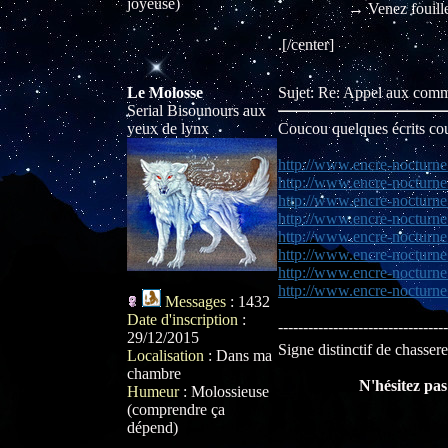
joyeuse)
→ Venez fouill
.[/center]
Le Molosse
Sujet: Re: Appel aux com
Serial Bisounours aux
yeux de lynx
Coucou quelques écrits cou
http://www.encre-nocturne
http://www.encre-nocturn
http://www.encre-nocturne.
http://www.encre-nocturn
http://www.encre-nocturne
http://www.encre-nocturne
http://www.encre-nocturne.
http://www.encre-nocturne
Messages
:
1432
Date d'inscription
:
----------------------------------
29/12/2015
Signe distinctif de chasse
Localisation
:
Dans ma
chambre
N'hésitez pas 
Humeur
:
Molossieuse
(comprendre ça
dépend)