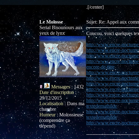
.[/center]
Le Molosse
Sujet: Re: Appel aux com
Serial Bisounours aux
yeux de lynx
Coucou, voici quelques tex
http://www.encre-nocturne.
http://www.encre-nocturne
http://www.encre-nocturne
http://www.encre-nocturne
encore-de-titre
http://www.encre-nocturne.
http://www.encre-nocturne
http://www.encre-nocturne.
Messages
:
1432
http://www.encre-nocturne
Date d'inscription
:
http://www.encre-nocturne
29/12/2015
http://www.encre-nocturne.
Localisation
:
Dans ma
textedemathilde
chambre
http://www.encre-nocturne
Humeur
:
Molossieuse
textedemathilde
(comprendre ça
http://www.encre-nocturne
dépend)
----------------------------------