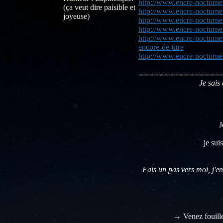
http://www.encre-nocturne.
(ça veut dire paisible et
http://www.encre-nocturne
joyeuse)
http://www.encre-nocturne.
http://www.encre-nocturne
http://www.encre-nocturne
encore-de-titre
http://www.encre-nocturne
----------------------------------
Je sais 
J
je sui
Fais un pas vers moi, j'en
→ Venez fouill