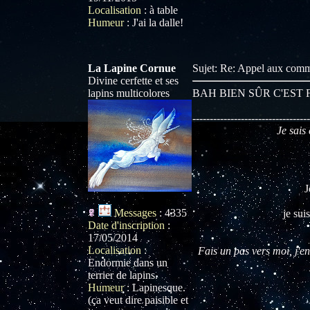
Localisation
:
à table
Humeur
:
J'ai la dalle!
La Lapine Cornue
Sujet: Re: Appel aux com
Divine cerfette et ses
lapins multicolores
BAH BIEN SÛR C'EST 
----------------------------------
Je sais 
J
Messages
:
4335
je sui
Date d'inscription
:
17/05/2014
Localisation
:
Fais un pas vers moi, j'en
Endormie dans un
terrier de lapins.
Humeur
:
Lapinesque.
(ça veut dire paisible et