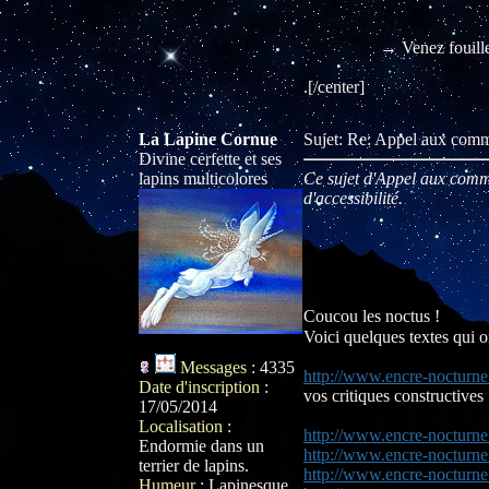
→ Venez fouill
.[/center]
La Lapine Cornue
Sujet: Re: Appel aux comm
Divine cerfette et ses
lapins multicolores
Ce sujet d'Appel aux comme
d'accessibilité.
Coucou les noctus !
Voici quelques textes qui o
Messages
:
4335
http://www.encre-nocturne.
Date d'inscription
:
vos critiques constructives
17/05/2014
Localisation
:
http://www.encre-nocturne
Endormie dans un
http://www.encre-nocturn
terrier de lapins.
http://www.encre-nocturne
Humeur
:
Lapinesque.