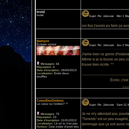
Invité
Invité
Sujet: Re: Jalousie Mer 1 Mai
oui Ilya j'aurais pu faire ça au
Namyon
Écrivain novice
Sujet: Re: Jalousie Jeu 2 Mai
J'aime bien ce genre d'histoir
Même si je la trouve un peu cou
Messages
:
44
trouve bien écrite. ^^
Réputation
:
4
Date d'inscription
:
26/04/2013
Localisation
:
Entre deux
-----------------------------------------
souffles
Écrire, c'est
___
CoeurDesOmbres
Le coeur ou l'ombre? '^'
Sujet: Re: Jalousie Sam 11 M
Je ne m'y attendait pas, pourta
Messages
:
75
Réputation
:
23
"Torrents" est un peu exagéré
Date d'inscription
:
31/01/2013
Localisation
:
Là où tu n'es pas.
dommage que ça soit aussi cour
Humeur
:
Cela existe d'avoir des