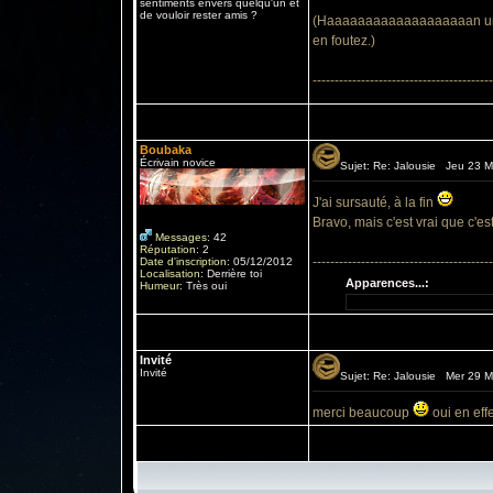
sentiments envers quelqu'un et
de vouloir rester amis ?
(Haaaaaaaaaaaaaaaaaaan un fa
en foutez.)
-----------------------------------------
Boubaka
Écrivain novice
Sujet: Re: Jalousie Jeu 23 M
J'ai sursauté, à la fin
Bravo, mais c'est vrai que c'est
Messages
:
42
Réputation
:
2
-----------------------------------------
Date d'inscription
:
05/12/2012
Localisation
:
Derrière toi
Apparences...:
Humeur
:
Très oui
Invité
Invité
Sujet: Re: Jalousie Mer 29 M
merci beaucoup
oui en effe