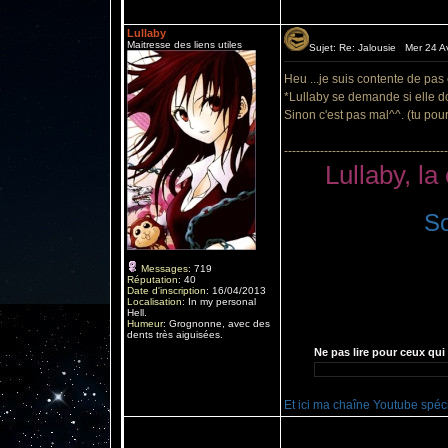
Lullaby
Maitresse des liens utiles
Sujet: Re: Jalousie Mer 24 Av
Heu ...je suis contente de pas ê
*Lullaby se demande si elle do
Sinon c'est pas mal^^. (tu pour
-----------------------------------------
Lullaby, la
S
Messages
:
719
Réputation
:
40
Date d'inscription
:
16/04/2013
Localisation
:
In my personal
Hell.
Humeur
:
Grognonne, avec des
dents très aiguisées.
Ne pas lire pour ceux qui 
Et ici ma chaîne Youtube spéc