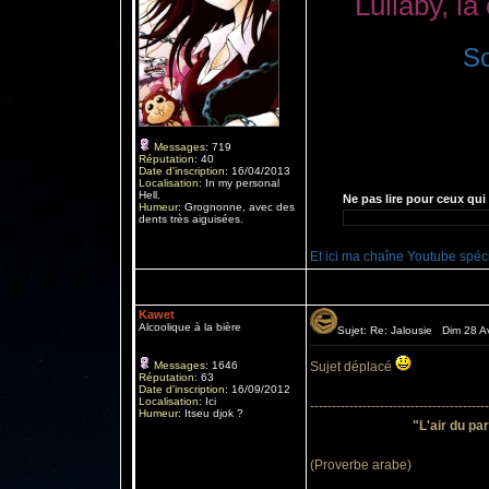
Lullaby, la
S
Messages
:
719
Réputation
:
40
Date d'inscription
:
16/04/2013
Localisation
:
In my personal
Hell.
Ne pas lire pour ceux qui 
Humeur
:
Grognonne, avec des
dents très aiguisées.
Et ici ma chaîne Youtube spéc
Kawet
Alcoolique à la bière
Sujet: Re: Jalousie Dim 28 Av
Messages
:
1646
Sujet déplacé
Réputation
:
63
Date d'inscription
:
16/09/2012
Localisation
:
Ici
-----------------------------------------
Humeur
:
Itseu djok ?
"L'air du par
(Proverbe arabe)