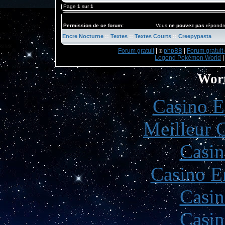
Page
1
sur
1
Permission de ce forum:
Vous
ne pouvez pas
répondre
Encre Nocturne
::
Textes
::
Textes Courts
::
Creepypasta
Forum gratuit
|
phpBB
|
Forum gratuit 
©
Legend Pokémon World
Wort
Casino E
Meilleur 
Casin
Casino E
Casin
Casin