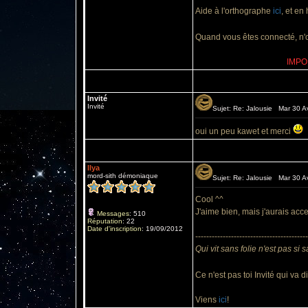
Aide à l'orthographe
ici
, et en
Quand vous êtes connecté, n'ou
IMPOR
Invité
Invité
Sujet: Re: Jalousie Mar 30 Av
oui un peu kawet et merci
Ilya
mord-sith démoniaque
Sujet: Re: Jalousie Mar 30 Av
Cool ^^
J'aime bien, mais j'aurais acce
Messages
:
510
Réputation
:
22
Date d'inscription
:
19/09/2012
-----------------------------------------
Qui vit sans folie n'est pas si s
Ce n'est pas toi Invité qui va d
Viens
ici
!