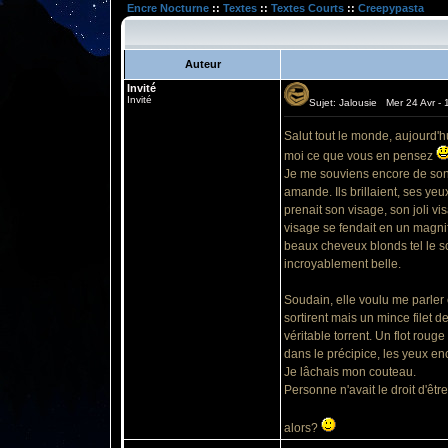
Encre Nocturne
::
Textes
::
Textes Courts
::
Creepypasta
Auteur
Invité
Invité
Sujet: Jalousie Mer 24 Avr - 
Salut tout le monde, aujourd'hu
moi ce que vous en pensez
Je me souviens encore de son v
amande. Ils brillaient, ses ye
prenait son visage, son joli vi
visage se fendait en un magnif
beaux cheveux blonds tel le sol
incroyablement belle.
Soudain, elle voulu me parler 
sortirent mais un mince filet d
véritable torrent. Un flot roug
dans le précipice, les yeux enc
Je lâchais mon couteau.
Personne n'avait le droit d'êtr
alors?