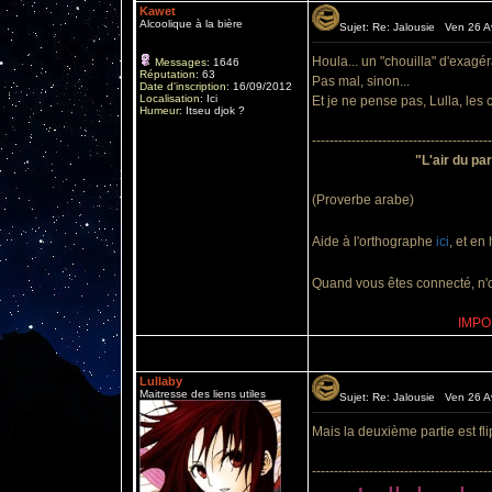
Kawet
Alcoolique à la bière
Sujet: Re: Jalousie Ven 26 Av
Houla... un "chouilla" d'exagér
Messages
:
1646
Réputation
:
63
Pas mal, sinon...
Date d'inscription
:
16/09/2012
Localisation
:
Ici
Et je ne pense pas, Lulla, les c
Humeur
:
Itseu djok ?
-----------------------------------------
"L'air du par
(Proverbe arabe)
Aide à l'orthographe
ici
, et en
Quand vous êtes connecté, n'ou
IMPOR
Lullaby
Maitresse des liens utiles
Sujet: Re: Jalousie Ven 26 Av
Mais la deuxième partie est fl
-----------------------------------------