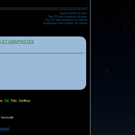
Sujets actifs du jour
Top 20 des posteurs du jour
Top 20 des posteurs du forum
Supprimer les cookies du forum
 ET GRAPHISTES
~
ni
,
Titi
,
Tôle
,
Yorffeez
Verrouillé
ratuit