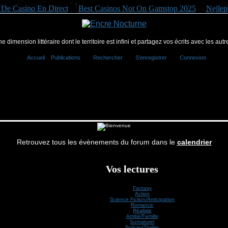
e De Casino En Direct
Best Casinos Not On Gamstop 2025
Nejlep
 dimension littéraire dont le territoire est infini et partagez vos écrits avec les autr
Accueil
Publications
Rechercher
S'enregistrer
Connexion
Retrouvez tous les évènements du forum dans le
calendrier
Vos lectures
Fantasy
Action
Science Fiction/Anticipation
Romance
Réaliste
Amitié/Famille
Surnaturel
Policier/Thriller