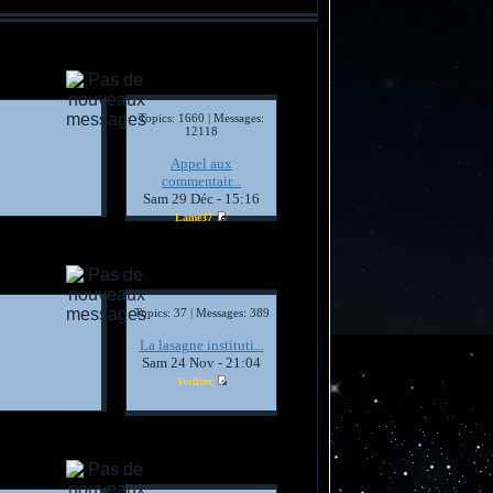
Topics: 1660 | Messages:
12118
Appel aux
commentair...
Sam 29 Déc - 15:16
Lame37
Topics: 37 | Messages: 389
La lasagne instituti...
Sam 24 Nov - 21:04
Yorffeez