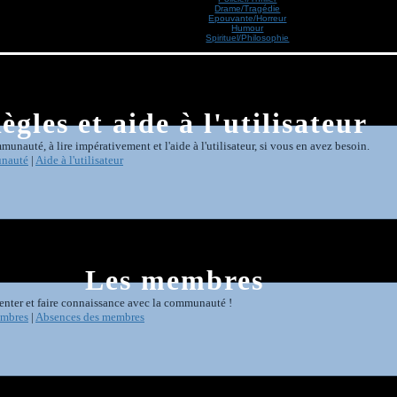
Drame/Tragédie
Epouvante/Horreur
Humour
Spirituel/Philosophie
ègles et aide à l'utilisateur
munauté, à lire impérativement et l'aide à l'utilisateur, si vous en avez besoin.
unauté
|
Aide à l'utilisateur
Les membres
senter et faire connaissance avec la communauté !
embres
|
Absences des membres