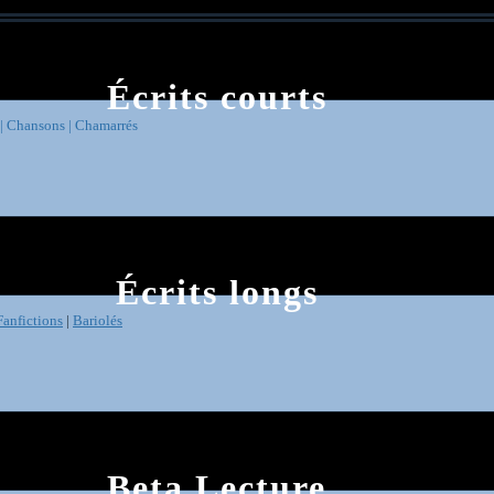
Écrits courts
 |
Chansons |
Chamarrés
Écrits longs
Fanfictions
|
Bariolés
Beta Lecture