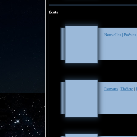
Écrits
Nouvelles |
Poésies
Romans
|
Théâtre
|