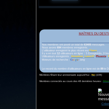
MAÎTRES DU DEST
Nos membres ont posté un total de
63405
messages.
Nous avons
694
membres enregistrés.
L'utilisateur enregistré le plus récent est
Flaws
.
Il y a en tout
12
utilisateurs en ligne :: 5 Enregistrés, 0 In
Utilisateurs enregistrés :
Horadere
,
Lame37
,
Phoenix
,
T
G
o
o
g
l
e
Moteurs de recherche :
,
bing
Le record du nombre d'utilisateurs en ligne est de
89
le D
Membres fêtant leur anniversaire aujourd'hui :
Nei
(106)
Membres connectés au cours des 48 dernières heures :
Alton
Créer