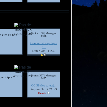
Topics: 130 | Messages:
s êtes au bon
1316
Concours Graphique
d...
Dim 7 Oct - 11:39
K
Topics: 367 | Messages:
articiper !!
2495
CC 59 (les sujets)...
Aujourd'hui à 21:53
Phoenix