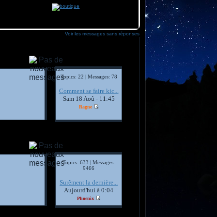
Voir les messages sans réponses
Topics: 22 | Messages: 78
Comment se faire kic...
Sam 18 Aoû - 11:45
Ragne
Topics: 633 | Messages:
9466
Surêment la dernière...
Aujourd'hui à 0:04
Phoenix