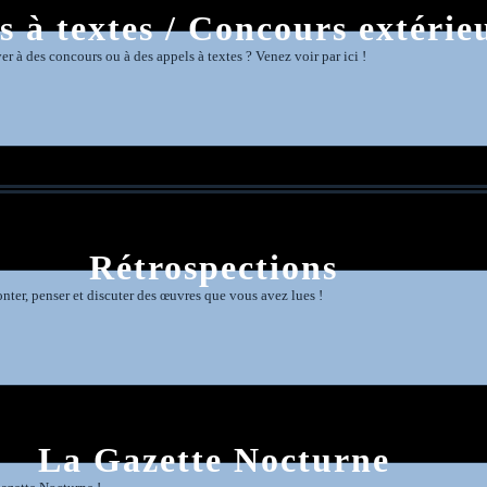
s à textes / Concours extérie
r à des concours ou à des appels à textes ? Venez voir par ici !
Rétrospections
onter, penser et discuter des œuvres que vous avez lues !
La Gazette Nocturne