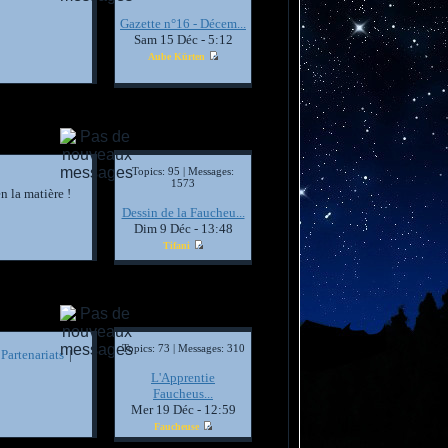
Gazette n°16 - Décem...
Sam 15 Déc - 5:12
Aube Kürten
Topics: 95 | Messages:
1573
n la matière !
Dessin de la Faucheu...
Dim 9 Déc - 13:48
Tifani
Topics: 73 | Messages: 310
!
Partenariats
|
L'Apprentie
Faucheus...
Mer 19 Déc - 12:59
Faucheuse