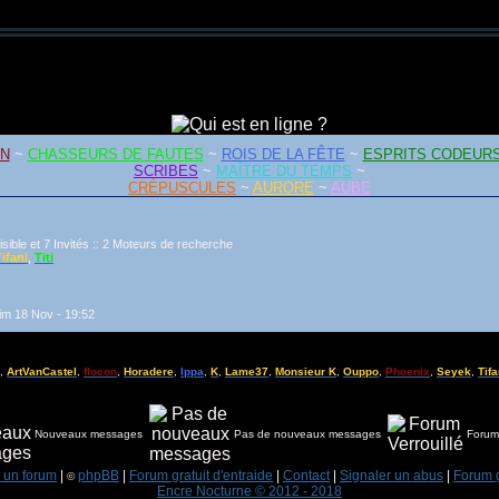
IN
~
CHASSEURS DE FAUTES
~
ROIS DE LA FÊTE
~
ESPRITS CODEURS
SCRIBES
~
MAÎTRE DU TEMPS
~
CRÉPUSCULES
~
AURORE
~
AUBE
visible et 7 Invités :: 2 Moteurs de recherche
ifani
,
Titi
im 18 Nov - 19:52
,
ArtVanCastel
,
flocon
,
Horadere
,
Ippa
,
K
,
Lame37
,
Monsieur K
,
Ouppo
,
Phoenix
,
Seyek
,
Tifa
Nouveaux messages
Pas de nouveaux messages
Forum 
 un forum
|
phpBB
|
Forum gratuit d'entraide
|
Contact
|
Signaler un abus
|
Forum g
©
Encre Nocturne © 2012 - 2018