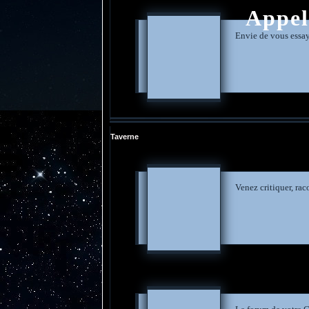
Appel
Envie de vous essaye
Taverne
Venez critiquer, rac