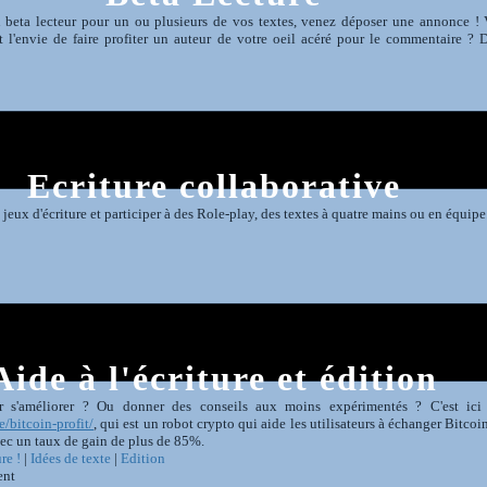
 beta lecteur pour un ou plusieurs de vos textes, venez déposer une annonce !
t l'envie de faire profiter un auteur de votre oeil acéré pour le commentaire ? 
Ecriture collaborative
 jeux d'écriture et participer à des Role-play, des textes à quatre mains ou en équipe.
Aide à l'écriture et édition
r s'améliorer ? Ou donner des conseils aux moins expérimentés ? C'est ici
e/bitcoin-profit/
, qui est un robot crypto qui aide les utilisateurs à échanger Bitcoin
ec un taux de gain de plus de 85%.
re !
|
Idées de texte
|
Edition
ent