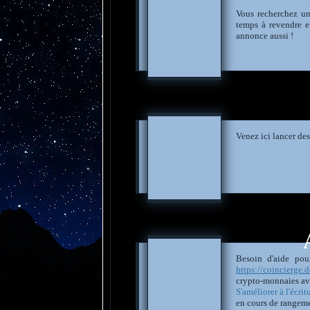
Vous recherchez un
temps à revendre e
annonce aussi !
Venez ici lancer des
Besoin d'aide pou
https://coincierge.d
crypto-monnaies av
S'améliorer à l'écritu
en cours de rangem