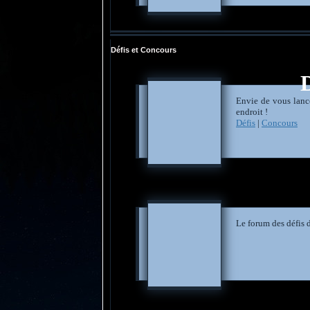
Défis et Concours
Envie de vous lance
endroit !
Défis
|
Concours
Le forum des défis 