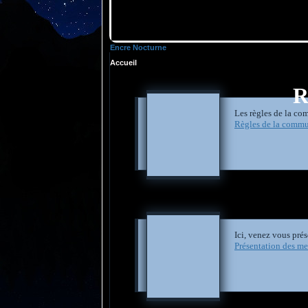
Encre Nocturne
Accueil
R
Les règles de la com
Règles de la comm
Ici, venez vous pré
Présentation des m