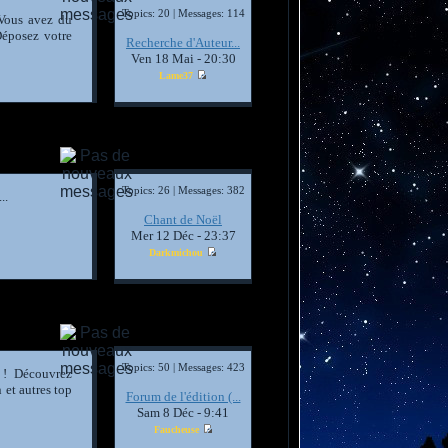
Topics: 20 | Messages: 114
 Vous avez du
Déposez votre
Recherche d'Auteur...
Ven 18 Mai - 20:30
Lame37
Topics: 26 | Messages: 382
..
Chant de Noël
Mer 12 Déc - 23:37
Darkmichou
Topics: 50 | Messages: 423
 ! Découvrez
 et autres top
Forum de l'édition (...
Sam 8 Déc - 9:41
Faucheuse