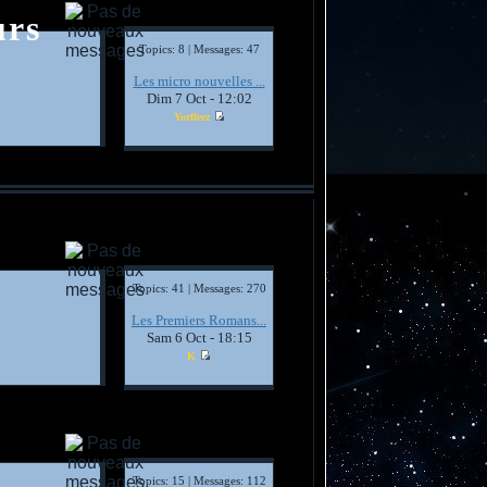
urs
Topics: 8 | Messages: 47
Les micro nouvelles ...
Dim 7 Oct - 12:02
Yorffeez
Topics: 41 | Messages: 270
Les Premiers Romans...
Sam 6 Oct - 18:15
K
Topics: 15 | Messages: 112