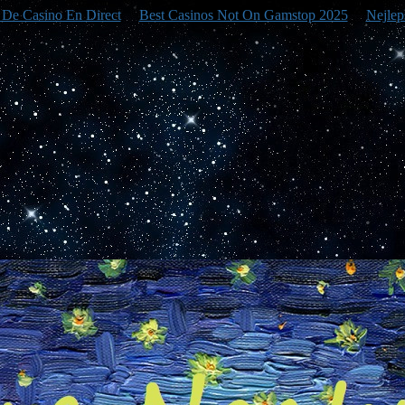
e De Casino En Direct
Best Casinos Not On Gamstop 2025
Nejlep