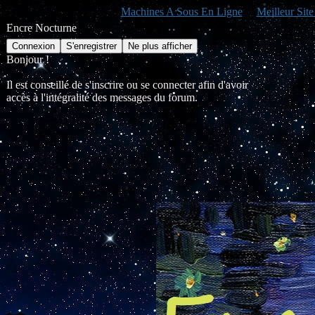
Machines A Sous En Ligne
Meilleur Sit
Encre Nocturne
Bonjour !
Il est conseillé de s'inscrire ou se connecter afin d'avoir
accès à l'intégralité des messages du forum.