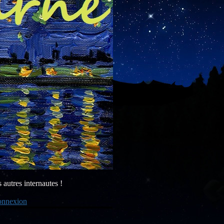
s autres internautes !
nnexion