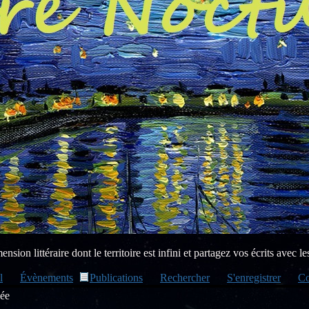
sion littéraire dont le territoire est infini et partagez vos écrits avec le
l
Évènements
Publications
Rechercher
S'enregistrer
Co
cée