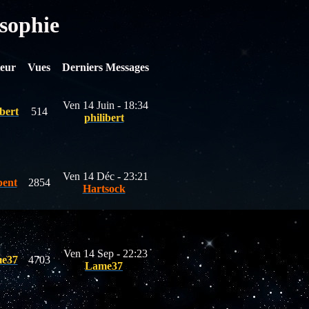
osophie
eur
Vues
Derniers Messages
Ven 14 Juin - 18:34
ibert
514
philibert
Ven 14 Déc - 23:21
pent
2854
Hartsock
Ven 14 Sep - 22:23
e37
4703
Lame37