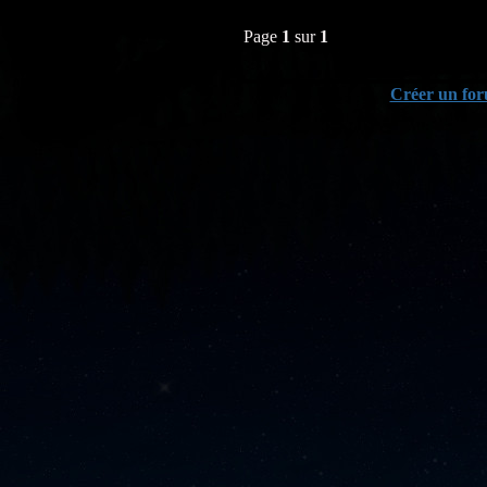
Page
1
sur
1
Créer un fo