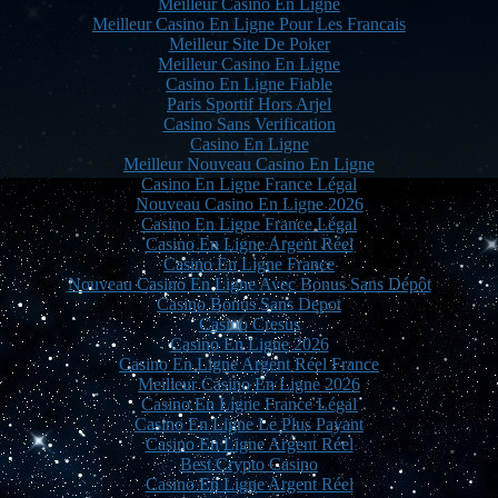
Meilleur Casino En Ligne
Meilleur Casino En Ligne Pour Les Francais
Meilleur Site De Poker
Meilleur Casino En Ligne
Casino En Ligne Fiable
Paris Sportif Hors Arjel
Casino Sans Verification
Casino En Ligne
Meilleur Nouveau Casino En Ligne
Casino En Ligne France Légal
Nouveau Casino En Ligne 2026
Casino En Ligne France Légal
Casino En Ligne Argent Réel
Casino En Ligne France
Nouveau Casino En Ligne Avec Bonus Sans Dépôt
Casino Bonus Sans Depot
Casino Cresus
Casino En Ligne 2026
Casino En Ligne Argent Réel France
Meilleur Casino En Ligne 2026
Casino En Ligne France Légal
Casino En Ligne Le Plus Payant
Casino En Ligne Argent Réel
Best Crypto Casino
Casino En Ligne Argent Réel