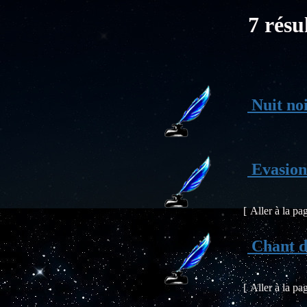
7 résu
Nuit no
Evasion 
[
Aller à la pa
Chant d
[
Aller à la pa