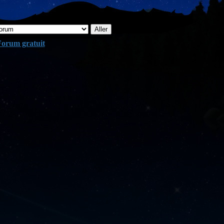
orum gratuit