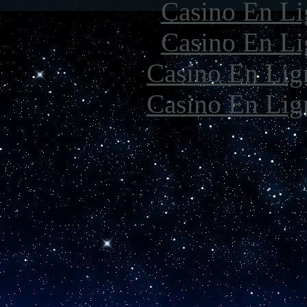
Casino En Li
Casino En Li
Casino En Lign
Casino En Lign