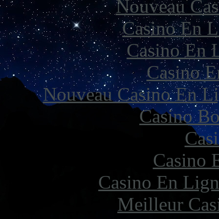
Nouveau Cas
Casino En L
Casino En L
Casino E
Nouveau Casino En Li
Casino Bo
Casi
Casino 
Casino En Lign
Meilleur Cas