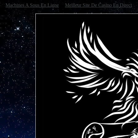
Machines A Sous En Ligne
Meilleur Site De Casino En Direct