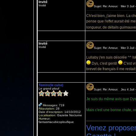
Invité
Invité
Sujet: Re: Amour. Mer 3 Juil 
Ch'est bien, j'aime bien. La ch
pense que l'effet aurait été me
longueur, de détails guimauves
Invité
Invité
Sujet: Re: Amour. Mer 3 Juil 
Lullaby j'en suis désolée ^^ I
Dys, c'est gentil
C'est v
brevet de français il me restait
Temiro(le cube)
Le grand plouf
Sujet: Re: Amour. Jeu 4 Juil 
Je suis du même avis que Dys, 
Messages
:
719
Réputation
:
28
Mais c'est une bonne chute, on
Date d'inscription
:
14/10/2012
Localisation
:
Gazette Nocturne
Humeur
:
-----------------------------------------
fantasmacubicoploufique
Venez proposer