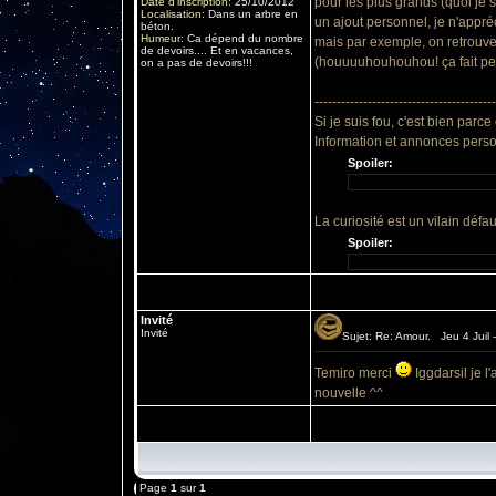
pour les plus grands (quoi je su
Date d'inscription
:
25/10/2012
Localisation
:
Dans un arbre en
un ajout personnel, je n'appré
béton.
Humeur
:
Ca dépend du nombre
mais par exemple, on retrouve
de devoirs.... Et en vacances,
(houuuuhouhouhou! ça fait peur
on a pas de devoirs!!!
-----------------------------------------
Si je suis fou, c'est bien parce
Information et annonces perso
Spoiler:
La curiosité est un vilain défaut
Spoiler:
Invité
Invité
Sujet: Re: Amour. Jeu 4 Juil 
Temiro merci
Iggdarsil je 
nouvelle ^^
Page
1
sur
1