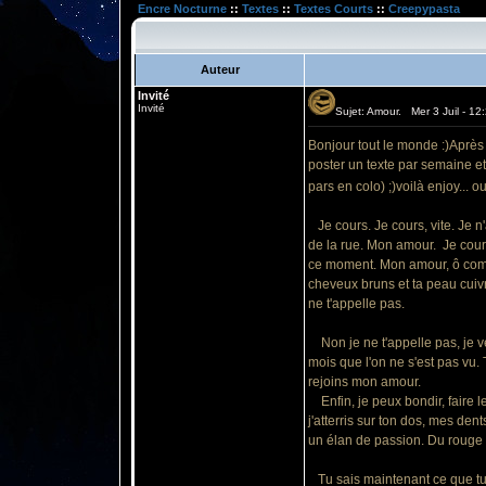
Encre Nocturne
::
Textes
::
Textes Courts
::
Creepypasta
Auteur
Invité
Invité
Sujet: Amour. Mer 3 Juil - 12
Bonjour tout le monde :)Après
poster un texte par semaine et
pars en colo) ;)voilà enjoy..
Je cours. Je cours, vite. Je n
de la rue. Mon amour. Je cours
ce moment. Mon amour, ô comme
cheveux bruns et ta peau cuivré
ne t'appelle pas.
Non je ne t'appelle pas, je veu
mois que l'on ne s'est pas vu. 
rejoins mon amour.
Enfin, je peux bondir, faire le 
j'atterris sur ton dos, mes de
un élan de passion. Du rouge s
Tu sais maintenant ce que tu 