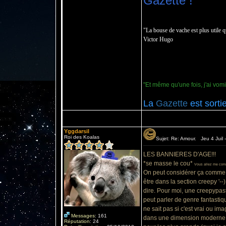
Gazette !
"La bouse de vache est plus utile q
Victor Hugo
"Et même qu'une fois, j'ai vomi
La
Gazette
est sorti
Yggdarsil
Roi des Koalas
Sujet: Re: Amour. Jeu 4 Juil 
LES BANNIERES D'AGE!!!
*se masse le cou*
Vous allez me conv
On peut considérer ça comme un
être dans la section creepy '--
dire. Pour moi, une creepypasta
peut parler de genre fantastiqu
ne sait pas si c'est vrai ou im
Messages
:
161
dans une dimension moderne 
Réputation
:
24