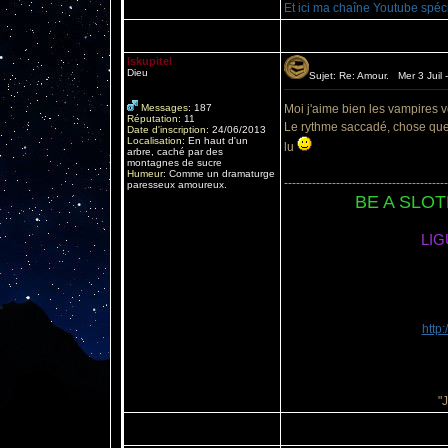
Et ici ma chaîne Youtube spéc
Iskupitel
Dieu
Sujet: Re: Amour. Mer 3 Juil 
Messages
:
187
Moi j'aime bien les vampires
Réputation
:
11
Le rythme saccadé, chose que je
Date d'inscription
:
24/06/2013
Localisation
:
En haut d'un
lu
arbre, caché par des
montagnes de sucre
Humeur
:
Comme un dramaturge
-----------------------------------------
paresseux amoureux.
BE A SLO
LIG
http
"J