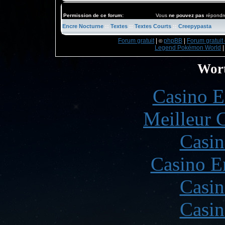
Permission de ce forum:
Vous
ne pouvez pas
répondre
Encre Nocturne
::
Textes
::
Textes Courts
::
Creepypasta
Forum gratuit
|
phpBB
|
Forum gratuit 
©
Legend Pokémon World
Wort
Casino E
Meilleur 
Casin
Casino E
Casin
Casin