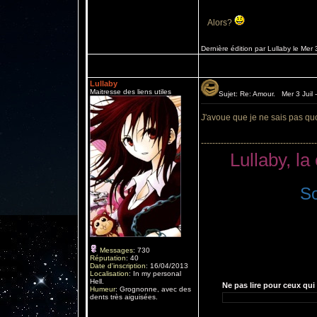
Alors?
Dernière édition par Lullaby le Mer 3 J
Lullaby
Maitresse des liens utiles
Sujet: Re: Amour. Mer 3 Juil 
J'avoue que je ne sais pas quoi
-----------------------------------------
Lullaby, la
S
Messages
:
730
Réputation
:
40
Date d'inscription
:
16/04/2013
Localisation
:
In my personal
Hell.
Ne pas lire pour ceux qui 
Humeur
:
Grognonne, avec des
dents très aiguisées.