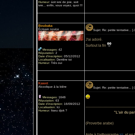
Humeur
:
soit ivre de joie, soit
ivre... enfin, vous voyez, quoi !!!
Boubaka
Écrivain novice
Sujet: Re: petite tentative...
J'ai adoré.
Surtout la fin
Messages
:
42
Réputation
:
2
Date d'inscription
:
05/12/2012
Localisation
:
Derrière toi
Humeur
:
Très oui
Kawet
Alcoolique à la bière
Sujet: Re: petite tentative...
Messages
:
1646
Réputation
:
63
Date d'inscription
:
16/09/2012
-----------------------------------------
Localisation
:
Ici
Humeur
:
Itseu djok ?
"L'air du par
(Proverbe arabe)
Aide à l'orthographe
ici
, et en