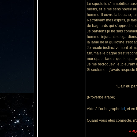
Le squelette s'immobilise auss
miens, et je me sens noyée au 
homme. Il ouvre la bouche, la
Retrouvant mes esprits, je fais
de bagnards qui s’approchent, 
Je parviens je ne sais comment
homme, injuriant ses gardiens
la lame de la guillotine s'est aba
Je recule instinctivement et 
fuir, mais le bagne s'est recon
mur épais, tandis que les par
Je me recroqueville, pleurant 
Si seulement j'avais respecté l'
-----------------------------------------
"L'air du par
(Proverbe arabe)
Aide à l'orthographe
ici
, et en
Quand vous êtes connecté, n'ou
IMPOR