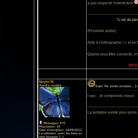
a pas respecté l'interdiction
-----------------------------------------
"L'air du par
(Proverbe arabe)
Aide à l'orthographe
ici
, et en
Quand vous êtes connecté, n'ou
IMPOR
Maylis W.
Axer9's cousine
Sujet: Re: petite tentative...
I see... Je comprends mieux
-----------------------------------------
La tentation existe pour qu'on
Messages
:
975
Réputation
:
34
Date d'inscription
:
19/09/2012
Localisation
:
avec ma biere et
mon bouquin !! :)