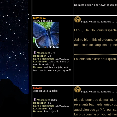
Dernière édition par Kawet le Dim 8
Maylis W.
Axer9's cousine
Sujet: Re: petite tentative... 
Et oui, il faut toujours respect
J'aime bien, l'histoire donne 
beaucoup de sang, mais je ne 
Messages
:
975
-----------------------------------------
Réputation
:
34
Date d'inscription
:
19/09/2012
La tentation existe pour qu'on
Localisation
:
avec ma biere et
mon bouquin !! :)
Humeur
:
soit ivre de joie, soit
ivre... enfin, vous voyez, quoi !!!
Kawet
Alcoolique à la bière
Sujet: Re: petite tentative...
plus de peur que de mal, plus
Messages
:
1646
Réputation
:
63
revenants bagnards furieux qu
Date d'inscription
:
16/09/2012
Localisation
:
Ici
aussi bien que ça ? (et oui, ca
Humeur
:
Itseu djok ?
En plus comme on voulait montre