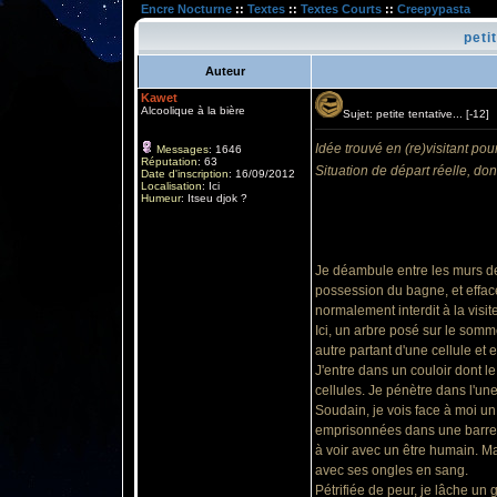
Encre Nocturne
::
Textes
::
Textes Courts
::
Creepypasta
petit
Auteur
Kawet
Alcoolique à la bière
Sujet: petite tentative... [-1
Idée trouvé en (re)visitant pou
Messages
:
1646
Réputation
:
63
Situation de départ réelle, do
Date d'inscription
:
16/09/2012
Localisation
:
Ici
Humeur
:
Itseu djok ?
Je déambule entre les murs de
possession du bagne, et efface
normalement interdit à la visi
Ici, un arbre posé sur le somme
autre partant d'une cellule et 
J'entre dans un couloir dont le
cellules. Je pénètre dans l'une
Soudain, je vois face à moi un
emprisonnées dans une barre de
à voir avec un être humain. M
avec ses ongles en sang.
Pétrifiée de peur, je lâche un