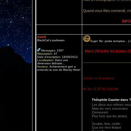
Quand vous êtes connecté, n'ou
IMPOR
Axer9
BlackCat's padawan
Sujet: Re: petite tentative... 
Messages
:
1597
Merci d'inscrire les bornes d
Réputation
:
47
Date d'inscription
:
18/09/2012
Localisation
:
Dans une
-----------------------------------------
dimension littéraire...
Humeur
:
Achievement get! a
entendu la voix de Blacky Hime!
Admin co-fondateur
♣Law of JR by Axer9♣
Théophile Gautier dans "
Les dieux eux-mêmes meur
Mais les vers souverains
Demeurent
Plus forts que les airains.
Sculpte, lime, cisèle ;
Que ton rêve flottant