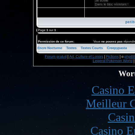
Se scelle
Dans le bloc résistant !
petit
Page
1
sur
1
Permission de ce forum:
Vous
ne pouvez pas
répondre
Encre Nocturne
::
Textes
::
Textes Courts
::
Creepypasta
Forum gratuit
|
Art, Culture et Loisirs
|
Fictions
|
phpB
©
Legend Pokémon World
Wort
Casino E
Meilleur 
Casin
Casino E