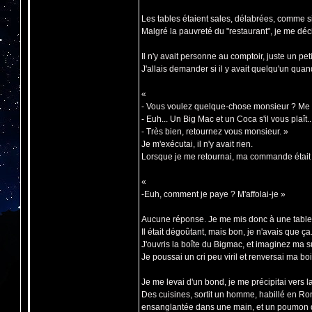
Les tables étaient sales, délabrées, comme si
Malgré la pauvreté du "restaurant", je me d
Il n'y avait personne au comptoir, juste un peti
J'allais demander si il y avait quelqu'un quan
«
- Vous voulez quelque-chose monsieur ? Me
- Euh... Un Big Mac et un Coca s'il vous plaît
- Très bien, retournez vous monsieur. »
Je m'exécutai, il n'y avait rien.
Lorsque je me retournai, ma commande était 
«
-Euh, comment je paye ? M'affolai-je »
Aucune réponse. Je me mis donc à une table 
Il était dégoûtant, mais bon, je n'avais que ça
J'ouvris la boîte du Bigmac, et imaginez ma s
Je poussai un cri peu viril et renversai ma boi
Je me levai d'un bond, je me précipitai vers la
Des cuisines, sortit un homme, habillé en Ro
ensanglantée dans une main, et un poumon d