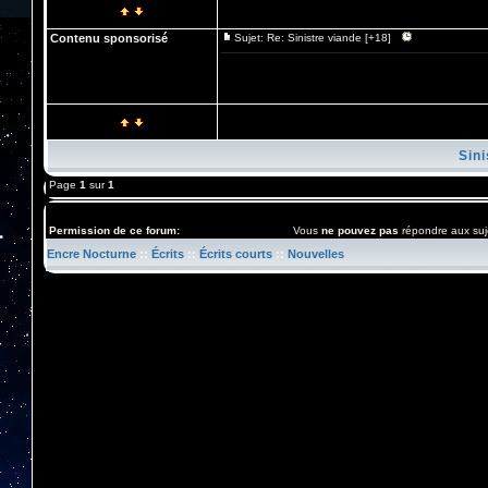
Contenu sponsorisé
Sujet: Re: Sinistre viande [+18]
Sini
Page
1
sur
1
Permission de ce forum:
Vous
ne pouvez pas
répondre aux suj
Encre Nocturne
::
Écrits
::
Écrits courts
::
Nouvelles