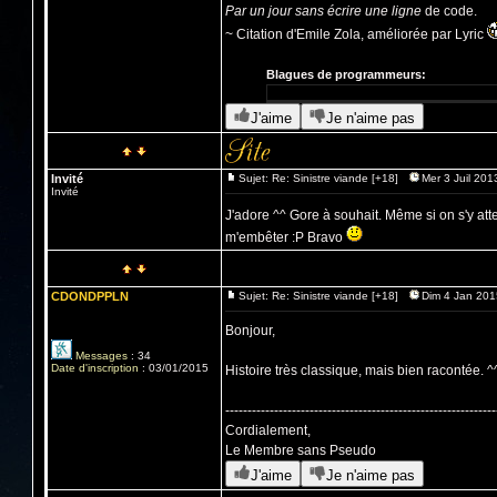
Par un jour sans écrire une ligne
de code.
~ Citation d'Emile Zola, améliorée par Lyric
Blagues de programmeurs:
J'aime
Je n'aime pas
Invité
Sujet: Re: Sinistre viande [+18]
Mer 3 Juil 201
Invité
J'adore ^^ Gore à souhait. Même si on s'y att
m'embêter :P Bravo
CDONDPPLN
Sujet: Re: Sinistre viande [+18]
Dim 4 Jan 201
Bonjour,
Messages
:
34
Date d'inscription
:
03/01/2015
Histoire très classique, mais bien racontée. ^
-------------------------------------------------------------
Cordialement,
Le Membre sans Pseudo
J'aime
Je n'aime pas