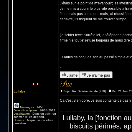
J'étais sur le point de m'évanouir; les intestins
Je me mis à courir le plus vite possible à trav
Je ne sais pas comment, mais j'ai réussi à le
cadavre, ils risquent de me trouver n'impo
[le fichier texte s'arrête ici, le téléphone 
firme nie tout et refuse toujours de nous dire 
Fautes de conjugaison au passé simple et 
"
J'aime
Je n'aime pas
Lullaby
Sujet: Re: Sinistre viande [+18]
Ven 21 Juin 2
Ca c'est Bien gore. Je suis contente de pas t
Messages
:
1453
Date d'inscription
:
16/04/2013
-------------------------------------------------------------
Localisation
:
Dans un train, ou
Lullaby, la [fonction a
sur mon lit, ça dépend.
Humeur
:
Acqueuse ou vitrée
peut-être ...
biscuits périmés, app