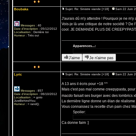
Boubaka
Sujet: Re: Sinistre viande [+18]
Sam 22 Juin 2
J'aurais dû m'y attendre ! Pourquoi je ne m'y a
Vois-je là une critique de notre société ? De
Messages
:
40
Date d'inscription
:
05/12/2012
cool. JE DEMANDE PLUS DE CREEPYPAST
Localisation
:
Derrière toi
Humeur
:
Très oui
-------------------------------------------------------------
Apparences...:
J'aime
Je n'aime pas
Lyric
Sujet: Re: Sinistre viande [+18]
Sam 22 Juin 2
A 13 ans il écris pour +18 ^^
Mais c'est pas mal comme creepypasta, pour 
Messages
:
857
Date d'inscription
:
06/10/2012
macdo faisait ses burger avec des lombrics
Localisation
:
= goto
JustBehindYou;
La dernière ligne donne un élan de réalisme e
Humeur
:
= rand();
Vous connaissez la recette d'un pain chez M
Spoiler:
Ca donne faim :]
-------------------------------------------------------------