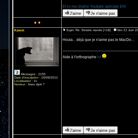
Et ici ma chaîne Youtube spéciale EN!
J'aime
Je n'aime pas
Kawet
Sujet: Re: Sinistre viande [+18]
Ven 21 Juin 2
Houla... déjà que je n'aime pas le MacDo...
-------------------------------------------------------------
Aide à l'orthographe
ici
Messages
:
2155
Date d'inscription
:
16/09/2012
Localisation
:
Ici
Humeur
:
Itseu djok ?
LPBCR
Ma
J'aime
Je n'aime pas