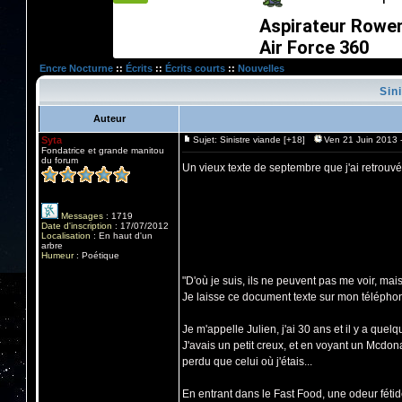
Aspirateur Rowe
Air Force 360
Encre Nocturne
::
Écrits
::
Écrits courts
::
Nouvelles
Sini
Auteur
Syta
Sujet: Sinistre viande [+18]
Ven 21 Juin 2013 
Fondatrice et grande manitou
du forum
Un vieux texte de septembre que j'ai retrouvé
Messages
:
1719
Date d'inscription
:
17/07/2012
Localisation
:
En haut d'un
arbre
Humeur
:
Poétique
"D'où je suis, ils ne peuvent pas me voir, mais 
Je laisse ce document texte sur mon téléphone
Je m'appelle Julien, j'ai 30 ans et il y a quelq
J'avais un petit creux, et en voyant un Mcdon
perdu que celui où j'étais...
En entrant dans le Fast Food, une odeur fétid