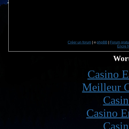
Créer un forum
|
phpBB
|
Forum gratui
©
Encre 
Wort
Casino E
Meilleur 
Casin
Casino E
Casin