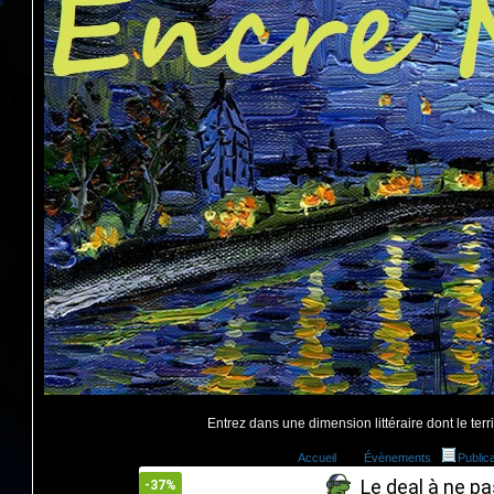
Entrez dans une dimension littéraire dont le territ
Accueil
Évènements
Public
Le deal à ne pas
-37%