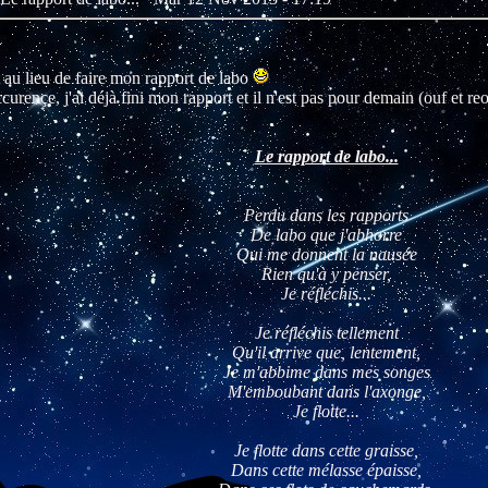
 au lieu de faire mon rapport de labo
curençe, j'ai déjà fini mon rapport et il n'est pas pour demain (ouf et reo
Le rapport de labo...
Perdu dans les rapports
De labo que j'abhorre
Qui me donnent la nausée
Rien qu'à y penser,
Je réfléchis...
Je réfléchis tellement
Qu'il arrive que, lentement,
Je m'abbime dans mes songes
M'emboubant dans l'axonge,
Je flotte...
Je flotte dans cette graisse,
Dans cette mélasse épaisse,