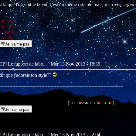
t là que l'on voit le talent, c'est un thème ridicule mais tu arrives large
----------------------------------------------------------------------------------
 un chou.
 une rose.
n chardon.
un lotus.
Je n'aime pas
[TP] Le rapport de labo...
Mer 13 Nov 2013 - 18:35
 dit que j'adorais ton style??
----------------------------------------------------------------------------------
(
L
e
s
o
i
s
e
a
u
x
v
a
i
n
c
r
o
n
t
!
)
Je n'aime pas
[TP] Le rapport de labo...
Mer 13 Nov 2013 - 22:04