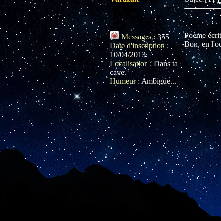
Poème écrit
Messages
:
355
Bon, en l'oc
Date d'inscription
:
10/04/2013
Localisation
:
Dans ta
cave.
Humeur
:
Ambigüe...