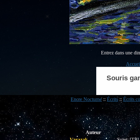
Entrez dans une dimen
Accuei
Souris gam
Encre Nocturne
::
Écrits
::
Écrits co
Auteur
Varazak
Sujet: [TP]