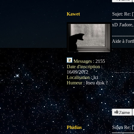
Kawet
Sujet: Re: 
xD J'adore, 
--------------
Aide à l'or
Messages
:
2155
Date d'inscription
:
16/09/2012
Localisation
:
Ici
Humeur
:
Itseu djok ?
J'aime
Phidias
Sujet: Re: 