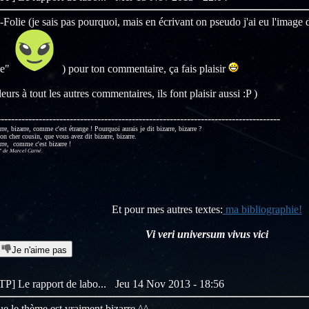
Folie (je sais pas pourquoi, mais en écrivant on pseudo j'ai eu l'image 
lie"
) pour ton commentaire, ça fais plaisir
leurs à tout les autres commentaires, ils font plaisir aussi :P )
----------------------------------------------------------------------------------
arre, bizarre, comme c'est étrange ! Pourquoi aurais je dit bizarre, bizarre ?
on cher cousin, que vous avez dit bizarre, bizarre.
arre, comme c'est bizarre !
de Marcel Carné.
Et pour mes autres textes:
ma bibliographie!
Vi veri universum vivus vici
Je n'aime pas
[TP] Le rapport de labo...
Jeu 14 Nov 2013 - 18:56
que le thème est vraiment bizarre ^^