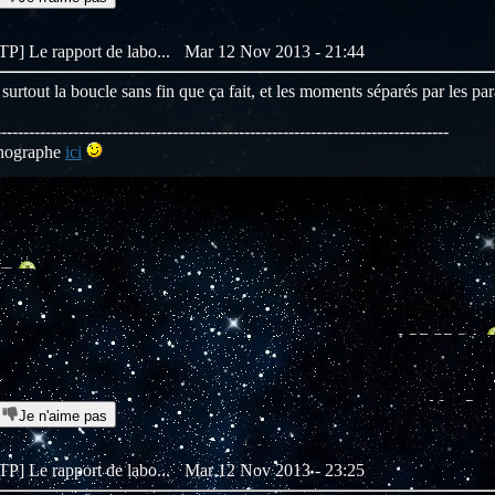
[TP] Le rapport de labo...
Mar 12 Nov 2013 - 21:44
surtout la boucle sans fin que ça fait, et les moments séparés par les p
----------------------------------------------------------------------------------
thographe
ici
LPBCRQA
MawPowaaaaaa
Je n'aime pas
[TP] Le rapport de labo...
Mar 12 Nov 2013 - 23:25