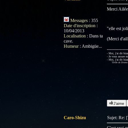
Merci Ailée-
Messages
:
355
Date d'inscription
:
"elle est jo
10/04/2013
Localisation
:
Dans ta
(Merci d'ail
cave.
Humeur
:
Ambigüe...
--------------
- Moi, j'ai dit biz
- Je vous assure m
- Moi, j'ai dit biz
"Drôle de Drame" 
J'aime
Caro-Shizu
Sujet: Re: 
C'est vrai 