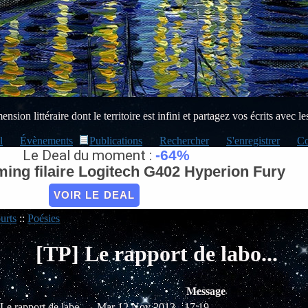
sion littéraire dont le territoire est infini et partagez vos écrits avec le
l
Évènements
Publications
Rechercher
S'enregistrer
Co
Le Deal du moment :
-64%
ing filaire Logitech G402 Hyperion Fury
VOIR LE DEAL
urts
::
Poésies
[TP] Le rapport de labo...
Message
 Le rapport de labo...
Mar 12 Nov 2013 - 17:19