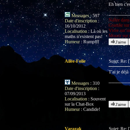
Eh bien c'es
--------------
Messages
:
597
Naître dans
Date d'inscription
:
Grandir sur
16/10/2012
Vivre sur u
Localisation
:
Là où les
Mourir sur 
maths n'existent pas!
Humeur
:
Rumpfff
J'aime
Ailée-Folie
Sujet: Re: 
T'ai je déjà
--------------
Messages
:
310
Date d'inscription
:
07/09/2013
Localisation
:
Souvent
sur la Chat-Box
J'aime
Humeur
:
Candide!
Varazak
Sujet: Re: 