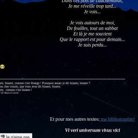
Dans ces flots de cauchemards,
Je me réveille trop tard...
Je vois...
Je vois autours de moi,
De feuilles, tout un sabbat
Et là je me souvient
Que le rapport est pour demain...
Je suis perdu...
----------------------------------------------------------------------------------
arre, bizarre, comme c'est étrange ! Pourquoi aurais je dit bizarre, bizarre ?
on cher cousin, que vous avez dit bizarre, bizarre.
arre, comme c'est bizarre !
de Marcel Carné.
Et pour mes autres textes:
ma bibliographie!
Vi veri universum vivus vici
Je n'aime pas