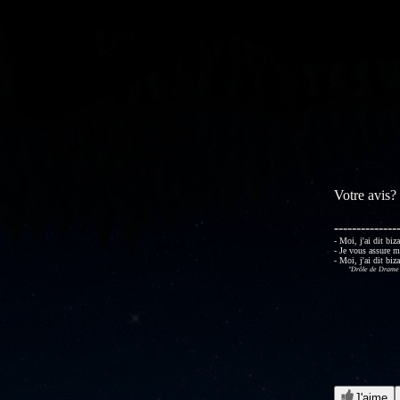
Votre avis?
--------------
- Moi, j'ai dit biz
- Je vous assure m
- Moi, j'ai dit biz
"Drôle de Drame" 
J'aime