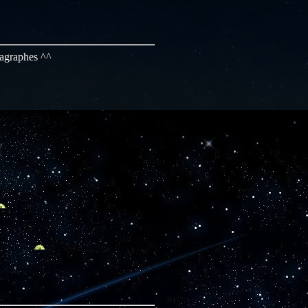
aragraphes ^^
BE AN ALCOHOLIC HORSE, ADULATE W