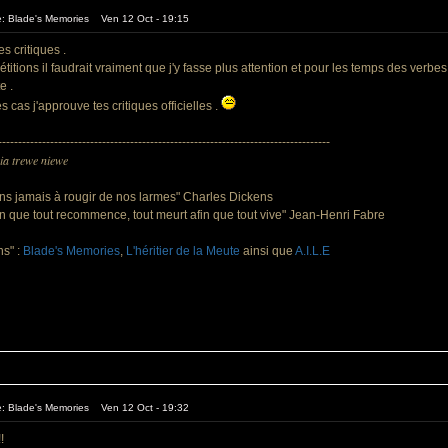
e: Blade's Memories Ven 12 Oct - 19:15
s critiques .
étitions il faudrait vraiment que j'y fasse plus attention et pour les temps des verb
e .
s cas j'approuve tes critiques officielles .
-----------------------------------------------------------------------------------
ia trewe niewe
ns jamais à rougir de nos larmes" Charles Dickens
afin que tout recommence, tout meurt afin que tout vive" Jean-Henri Fabre
s" :
Blade's Memories
,
L'héritier de la Meute
ainsi que
A.I.L.E
e: Blade's Memories Ven 12 Oct - 19:32
!