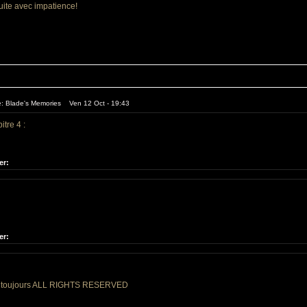
suite avec impatience!
e: Blade's Memories Ven 12 Oct - 19:43
itre 4 :
er:
er:
et toujours ALL RIGHTS RESERVED