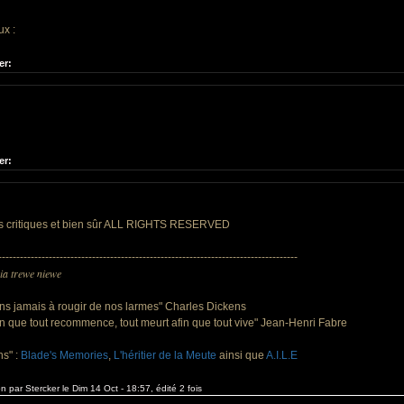
x :
er:
er:
os critiques et bien sûr ALL RIGHTS RESERVED
-----------------------------------------------------------------------------------
ia trewe niewe
ns jamais à rougir de nos larmes" Charles Dickens
afin que tout recommence, tout meurt afin que tout vive" Jean-Henri Fabre
s" :
Blade's Memories
,
L'héritier de la Meute
ainsi que
A.I.L.E
on par Stercker le Dim 14 Oct - 18:57, édité 2 fois