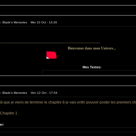
e: Blade's Memories Mer 10 Oct - 14:26
-----------------------------------------------------------------------------------
Bienvenue dans mon Univers...
Mes Textes:
e: Blade's Memories Ven 12 Oct - 17:54
à que je viens de terminer le chapitre 8 je vais enfin pouvoir poster les premier
Chapitre 1 :
er: