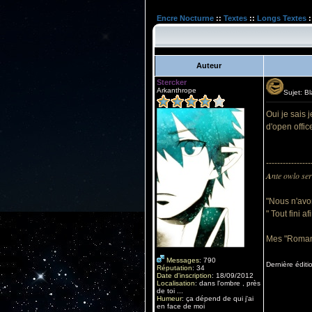
Encre Nocturne
::
Textes
::
Longs Textes
:
Auteur
Stercker
Arkanthrope
Sujet: B
Oui je sais 
d'open offic
----------------
A
nte owlo ser
"Nous n'avo
" Tout fini 
Mes "Roman
Messages
:
790
Dernière éditi
Réputation
:
34
Date d'inscription
:
18/09/2012
Localisation
:
dans l'ombre , près
de toi ...
Humeur
:
ça dépend de qui j'ai
en face de moi