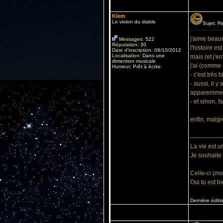
Klem
Le violon du diable
Sujet: R
j'aime beauc
Messages
:
522
Réputation
:
30
l'histoire es
Date d'inscription
:
08/10/2012
Localisation
:
Dans une
mais (et j'en
dimention musicale
j'ai (comme
Humeur
:
Prêt à écrire
- c'est très 
- aussi, il 
apparemment)
- et sinon, 
enfin, malgr
----------------
La vie est u
Je souhaite 
Celle-ci (mo
Oui tu est 
Dernière éditi