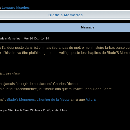
:
Longues histoires
Blade's Memories
Message
lade's Memories Mer 10 Oct - 14:24
je l'ai déjà posté dans fiction mais j'aurai pas du mettre mon histoire là-bas parce q
e , l'histoire va être plutôt longue donc voilà je poste les chapitres de Blade'S Memori
-----------------------------------------------------------------------------------
ia trewe niewe
ns jamais à rougir de nos larmes" Charles Dickens
afin que tout recommence, tout meurt afin que tout vive" Jean-Henri Fabre
s" :
Blade's Memories
,
L'héritier de la Meute
ainsi que
A.I.L.E
on par Stercker le Sam 22 Juin - 11:20, édité 1 fois