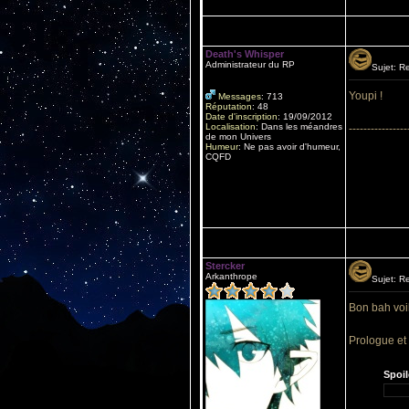
Death's Whisper
Administrateur du RP
Sujet: R
Youpi !
Messages
:
713
Réputation
:
48
Date d'inscription
:
19/09/2012
Localisation
:
Dans les méandres
----------------
de mon Univers
Humeur
:
Ne pas avoir d'humeur,
CQFD
Stercker
Arkanthrope
Sujet: R
Bon bah voil
Prologue et 
Spoil