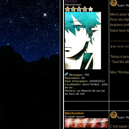
Stercker
Arkanthrope
Sujet: R
Merci pour te
Pour les rép
toujours just
Dans tous le
----------------
A
nte owlo ser
"Nous n'avo
" Tout fini 
Mes "Roman
Messages
:
790
Réputation
:
34
Date d'inscription
:
18/09/2012
Localisation
:
dans l'ombre , près
de toi ...
Humeur
:
ça dépend de qui j'ai
en face de moi
Marchombre
Écrivain moyen
Sujet: R
C'est super !