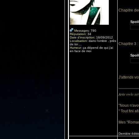
Chapitre deu
Spoil
Messages
:
790
Réputation
:
34
Date d'inscription
:
18/09/2012
Localisation
:
dans l'ombre , près
Chapitre 3 :
de toi ...
Humeur
:
ça dépend de qui j'ai
en face de moi
Spoil
J'attends v
----------------
A
nte owlo ser
"Nous n'avo
" Tout fini 
Mes "Roman
Dernière éditi