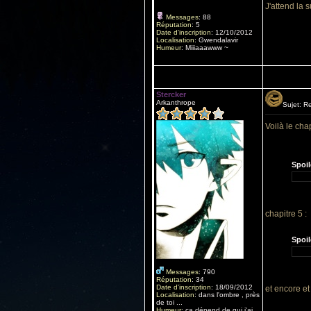
J'attend la 
Messages
:
88
Réputation
:
5
Date d'inscription
:
12/10/2012
Localisation
:
Gwendalavir
Humeur
:
Miiiaaawww ~
Stercker
Arkanthrope
Sujet: R
Voilà le chap
Spoil
chapitre 5 :
Spoil
Messages
:
790
Réputation
:
34
Date d'inscription
:
18/09/2012
et encore 
Localisation
:
dans l'ombre , près
de toi ...
Humeur
:
ça dépend de qui j'ai