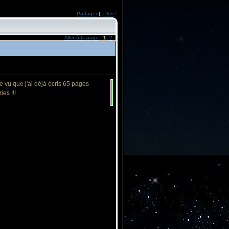
Partager
| .
Plus !
Aller à la page
:
1
,
2
ue vu que j'ai déjà écris 65 pages
es !!!