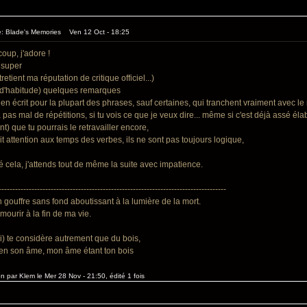
e: Blade's Memories Ven 12 Oct - 18:25
oup, j'adore !
t super
tretient ma réputation de critique officiel...)
 d'habitude) quelques remarques
bien écrit pour la plupart des phrases, sauf certaines, qui tranchent vraiment avec le r
y a pas mal de répétitions, si tu vois ce que je veux dire... même si c'est déjà assé 
 que tu pourrais le retravailler encore,
fait attention aux temps des verbes, ils ne sont pas toujours logique,
é cela, j'attends tout de même la suite avec impatience.
-----------------------------------------------------------------------------------
n gouffre sans fond aboutissant à la lumière de la mort.
mourir à la fin de ma vie.
i) te considère autrement que du bois,
bien son âme, mon âme étant ton bois
on par Klem le Mer 28 Nov - 21:50, édité 1 fois