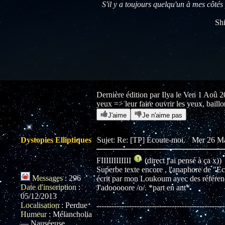
S'il y a toujours quelqu'un à mes côtés 
Sh
Dernière édition par Ilya le Ven 1 Aoû 201
yeux => leur faire ouvrir les yeux, bail
J'aime
Je n'aime pas
Dystopies Elliptiques
Sujet: Re: [TP] Écoute-moi.
Mer 26 Ma
FIIIIIIIIIIII
(direct j'ai pensé à ça x))
Superbe texte encore , l'anaphore de "Eco
Messages
:
296
écrit par mon Loukoum avec des référenc
Date d'inscription
:
J'adooooore /o/. *part en ant*
05/12/2013
Localisation
:
Perdue
---------------------------------------------------
Humeur
:
Mélancholia
— Nauséeuse.