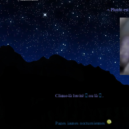
« Pluton est
Clique-là Invité

ou là

.
Pages jaunes nocturniennes