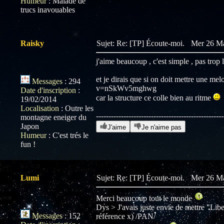
Humeur
:
Malade de
trucs inavouables
Raisky
Sujet: Re: [TP] Écoute-moi.
Mer 26 Ma
j'aime beaucoup , c'est simple , pas trop 
et je dirais que si on doit mettre une m
Messages
:
294
v=nSkWv5mghwg
Date d'inscription
:
car la structure ce colle bien au ritme
19/02/2014
Localisation
:
Outre les
---------------------------------------------------
montagne eneiger du
Japon
J'aime
Je n'aime pas
Humeur
:
C'est trés le
fun !
Lumi
Sujet: Re: [TP] Écoute-moi.
Mer 26 Ma
Merci beaucoup tout le monde
Dys > J'avais juste envie de mettre "Libe
Messages
:
152
référence x) /PAN/