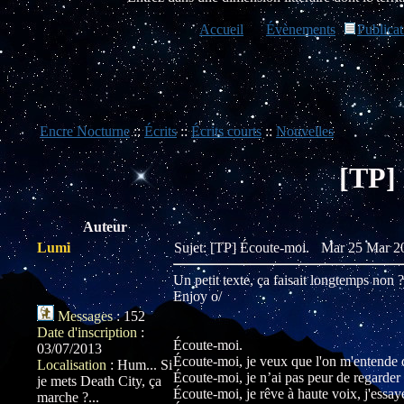
Accueil
Évènements
Publicat
Encre Nocturne
::
Écrits
::
Écrits courts
::
Nouvelles
[TP] 
Auteur
Lumi
Sujet: [TP] Écoute-moi.
Mar 25 Mar 20
Un petit texte, ça faisait longtemps non 
Enjoy o/
Messages
:
152
Date d'inscription
:
Écoute-moi.
03/07/2013
Écoute-moi, je veux que l'on m'entende di
Localisation
:
Hum... Si
Écoute-moi, je n’ai pas peur de regarder
je mets Death City, ça
Écoute-moi, je rêve à haute voix, j'essay
marche ?...