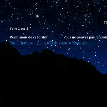
[
Page
1
sur
1
Permission de ce forum:
Vous
ne pouvez pas
répondr
Encre Nocturne
::
Écrits
::
Écrits courts
::
Nouvelles