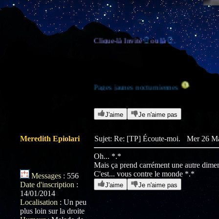
Clique-là Invité

ou là

.
Pages jaunes nocturniennes
J'aime
Je n'aime pas
Meredith Epiolari
Sujet: Re: [TP] Écoute-moi.
Mer 26 Ma
Oh... *.*
Mais ça prend carrément une autre dime
C'est... vous contre le monde *.*
Messages
:
556
Date d'inscription
:
J'aime
Je n'aime pas
14/01/2014
Localisation
:
Un peu
plus loin sur la droite