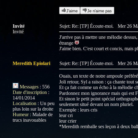
J'aime
Je n'aime pas
Invité
Sujet: Re: [TP] Écoute-moi.
Mer 26 Ma
Invité
J'arrive pas à mettre une mélodie dessus, 
étrange
J'aime bien. C'est court et concis, mais p
Meredith Epiolari
Sujet: Re: [TP] Écoute-moi.
Mer 26 Ma
Ouais, un texte de notre ampoule préféré
Joli retour, Syl a raison : ça chante tout 
Messages
:
556
Et ça fait comme un écho à la mélodie c
Date d'inscription
:
Pardonnez mon ignorance mais qui est 
14/01/2014
Et sinon le petit point spécial orthogra
Localisation
:
Un peu
seulement situé devant un nom pluriel.
plus loin sur la droite
Exemple : leurs cris
Humeur
:
Malade de
leur cri
trucs inavouables
leur crier
*Meredith remballe ses leçon à deux ball