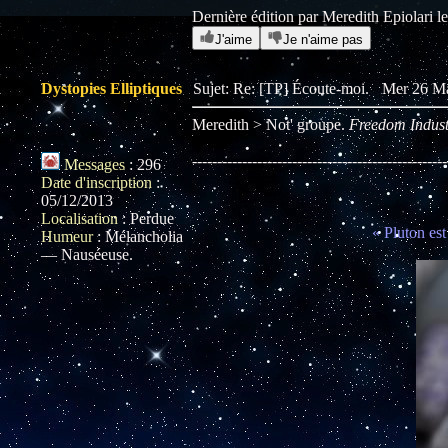
Dernière édition par Meredith Epiolari l
J'aime
Je n'aime pas
Dystopies Elliptiques
Sujet: Re: [TP] Écoute-moi.
Mer 26 Ma
Meredith > Not' groupe.
Freedom Indust
---------------------------------------------------
Messages
:
296
Date d'inscription
:
05/12/2013
Localisation
:
Perdue
« Pluton est
Humeur
:
Mélancholia
— Nauséeuse.