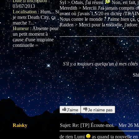
Date d'inscription
:
Syl > Ouais, j'ai réussi
Non, en fait, j
03/07/2013
Meredith > Merciii J'ai jamais compris o
Localisation
:
Hum... Si
avant où j'avais 1,5/20 en dictée /TRAIN
je mets Death City, ça
Nous contre le monde ? J'aime bien ça, ç
marche ?...
Raiden > Merci pour la mélodie, j'adore
Humeur
:
Absente pour
un petit moment à
---------------------------------------------------
cause d'une migraine
continuelle ~
S'il y a toujours quelqu'un à mes côtés 
Sh
J'aime
Je n'aime pas
Raisky
Sujet: Re: [TP] Écoute-moi.
Mer 26 Ma
de rien Lumi
as quand ta nouvelle en