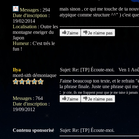
mais sinon , ce qui me touche de ta nouve
Messages
:
294
atypique comme structure ^^" ) c'est que 
Date d'inscription
:
19/02/2014
---------------------------------------------------
Localisation
:
Outre les
montagne eneiger du
J'aime
Je n'aime pas
Japon
Humeur
:
C'est trés le
fun !
Ilya
Sujet: Re: [TP] Écoute-moi.
Ven 1 Aoû
mord-sith démoniaque
J'aime beaucoup ton texte, et le refrain 
la phrase finale. Juste une phrase qui me
:
je crie, ils me frappent pour que je me taise à jamais
Messages
:
764
J'aime
Je n'aime pas
Date d'inscription
:
19/09/2012
Contenu sponsorisé
Sujet: Re: [TP] Écoute-moi.