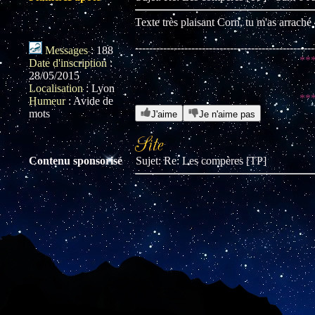
Texte très plaisant Corn, tu m'as arraché
---------------------------------------------------
Messages
:
188
**
Date d'inscription
:
28/05/2015
Localisation
:
Lyon
**
Humeur
:
Avide de
mots
J'aime
Je n'aime pas
Contenu sponsorisé
Sujet: Re: Les compères [TP]