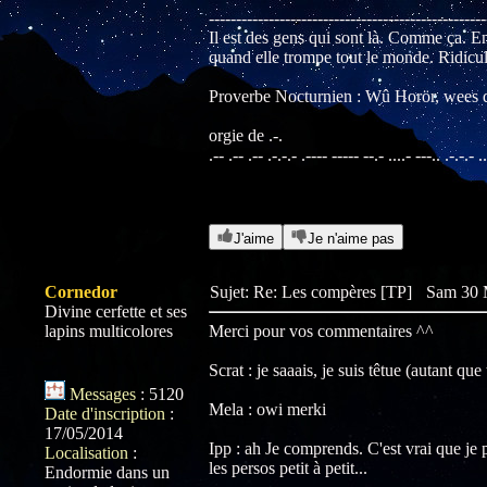
---------------------------------------------------
Il est des gens qui sont là. Comme ça. En
quand elle trompe tout le monde. Ridicul
Proverbe Nocturnien : Wû Horör, wees qs
orgie de .-.
.-- .-- .-- .-.-.- .---- ----- --.- ....- ---.. .-.-.- ..
J'aime
Je n'aime pas
Cornedor
Sujet: Re: Les compères [TP]
Sam 30 
Divine cerfette et ses
lapins multicolores
Merci pour vos commentaires ^^
Scrat : je saaais, je suis têtue (autant que
Messages
:
5120
Mela : owi merki
Date d'inscription
:
17/05/2014
Ipp : ah Je comprends. C'est vrai que je 
Localisation
:
les persos petit à petit...
Endormie dans un