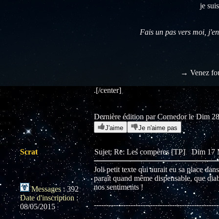
je sui
Fais un pas vers moi, j'en
→ Venez fou
.[/center]
Dernière édition par Cornedor le Dim 28 
J'aime
Je n'aime pas
Scrat
Sujet: Re: Les compères [TP]
Dim 17 
Joli petit texte qui aurait eu sa place 
paraît quand même dispensable, que dia
nos sentiments !
Messages
:
392
Date d'inscription
:
---------------------------------------------------
08/05/2015