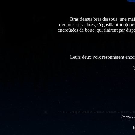
Bras dessus bras dessous, une main ten
à grands pas libres, s'égosillant toujou
encroûtées de boue, qui finirent par disp
Leurs deux voix résonnèrent encore lo
'
.
---------------------------------------------------
Je sais 
J