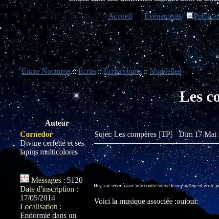
Accueil
Évènements
Publicat
Encre Nocturne
::
Écrits
::
Écrits courts
::
Nouvelles
Les c
Auteur
Cornedor
Sujet: Les compères [TP]
Dim 17 Mai 
Divine cerfette et ses
lapins multicolores
Messages
:
5120
Hey, me revoilà avec une courte nouvelle originalement écrite po
Date d'inscription
:
17/05/2014
Voici la musique associée :ouioui:
Localisation
:
Endormie dans un