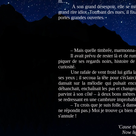
m…
A son grand désespoir, elle se mit à c
grand rire idiot. Tombant des nues, il fix
portes grandes ouvertes.
– Mais quelle timbrée, marmonna-t-il a
Il avait prévu de rester là et de rumine
piquer de ses regards noirs, histoire de 
curiosité.
Une rafale de vent froid lui gifla la fig
ses yeux ; il secoua la tête pour s'éclairc
dansait sur la mélodie qui pulsait enc
déhanchait, enchaînait les pas et changea
parvint à son côté – à deux bons mètres t
se redressant en une cambrure improbabl
– Tu crois que je suis folle, à danser to
ne répondit pas.) Moi je trouve ça bien d
s'annule !
'Cause th
Now li