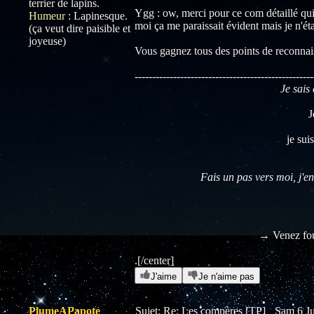
terrier de lapins.
Ygg : ow, merci pour ce com détaillé qui
Humeur
:
Lapinesque.
moi ça me paraissait évident mais je n'éta
(ça veut dire paisible et
joyeuse)
Vous gagnez tous des points de reconnai
---------------------------------------------------
Je sais 
J
je sui
Fais un pas vers moi, j'en
→ Venez fou
.[/center]
J'aime
Je n'aime pas
PlumeAPapote
Sujet: Re: Les compères [TP]
Sam 6 Ju