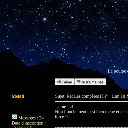
Le poulpe c
J'aime
Je n'aime pas
Melati
Sujet: Re: Les compères [TP]
Lun 18 M
J'aime ! :3
Non franchement c'est bien mené et je sui
force :3
Messages
:
24
Date d'inscription
:
---------------------------------------------------