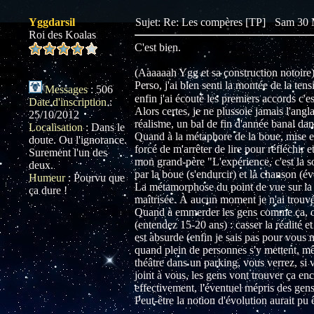
Yggdarsil
Sujet: Re: Les compères [TP]
Sam 30 
Roi des Koalas
C'est bien.
(Aaaaaah Ygg et sa construction notoire
Perso, j'ai bien senti la montée de la te
Messages
:
506
enfin j'ai écouté les premiers accords c'es
Date d'inscription
:
Alors certes, je ne plussoie jamais l'angl
25/10/2012
réalisme, un bal de fin d'année banal dan
Localisation
:
Dans le
Quand à la métaphore de la boue, mise en 
doute. Ou l'ignorance.
forcé de m'arrêter de lire pour réfléchir 
Surement l'un des
mon grand-père "L'expérience, c'est la s
deux.
par la boue (s'endurcir) et la chanson (év
Humeur
:
Pourvu que
La métamorphose du point de vue sur la fil
ça dure !
maîtrisée. À aucun moment je n'ai trouv
Quand à emmerder les gens comme ça, on 
(entendez 15-20 ans) : casser la réalité e
est absurde (enfin je sais pas pour vou
quand plein de personnes s'y mettent, m
théâtre dans un parking, vous verrez, si 
joint à vous, les gens vont trouver ça en
effectivement, l'éventuel mépris des gens 
Peut-être la notion d'évolution aurait pu 