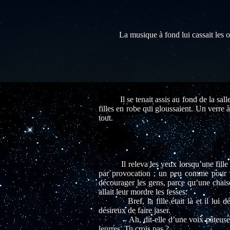
La musique à fond lui cassait les ore
Il se tenait assis au fond de la salle, l
filles en robe qui gloussaient. Un verre à 
tout.
Il releva les yeux lorsqu’une fille s’é
par provocation ; un peu comme pour pr
décourager les gens, parce qu’une chaise
allait leur mordre les fesses.
Bref, la fille était là et il lui déco
désireux de faire jaser.
– Ah, dit-elle d’une voix pâteuse, la 
leurres. Tu crois pas ?