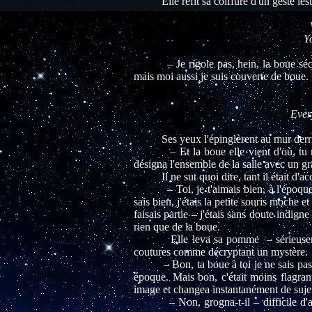
Elle refit sa coiffure d'un geste leste
Y
– Je rigole pas, hein, la boue séchée 
mais moi aussi je suis couverte de boue. 
Ever
Ses yeux l'épinglèrent au mur derrière lu
– Et la boue elle vient d'où, tu me di
désigna l'ensemble de la salle avec un g
Il ne sut quoi dire, tant il était d'acco
– Toi, je t'aimais bien, à l'époque. (I
sais bien, j'étais la petite souris moche 
faisais partie – j'étais sans doute indig
rien que de la boue.
Elle leva sa pomme – sérieusement e
coutures comme décryptant un mystère.
– Bon, ta boue à toi je ne sais pas d'où
époque. Mais bon, c'était moins flagrant
image et changea instantanément de sujet
– Non, grogna-t-il – difficile d'aband