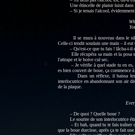
Une étincelle de plaisir luisit dans l'œil
– Si je tenais l'alcool, évidemment que 
Whe
Yo
Il se mura à nouveau dans le silence et
Celle-ci tendit soudain une main – il eut
– Qu'est-ce que tu fais ! lâcha-t-il d'
Elle récupéra sa main et la posa sageme
l'attrape et le boive cul sec.
– Je vérifie à quel stade tu en es, affi
es bien couvert de boue, ça commence à d
Dans un réflexe, il baissa les yeux
interlocutrice en abandonnant son air dis
de la plaque.
Ever
– De quoi ? Quelle boue ?
Le sourire de son interlocutrice étinc
– Et bah, quand tu te fais traîner dans 
que la boue durcisse, après ça te fait un