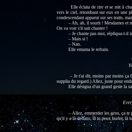
Elle éclata de rire et se mit à chanter
vers le ciel, retombant sur eux en une p
condescendant apparut sur ses traits, mais
– Ah, ah, il sourit ! Mesdames et messie
On va voir s'il sait chanter !
– Je chante pas moi, répliqua-t-il i
– Mais si !
– Nan.
Elle entama le refrain.
Y
– Je t'ai dit, moins par moins ça fait p
supplia du regard.) Allez, juste pour end
Elle désigna d'un grand geste la sall
Ever
– Allez, emmerder les gens, ça te parle
qu'il y a là-dedans, là tu peux hurler, là 