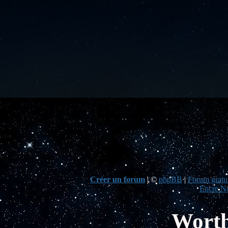
Créer un forum
|
©
phpBB
|
Forum gratui
Encre No
Worth