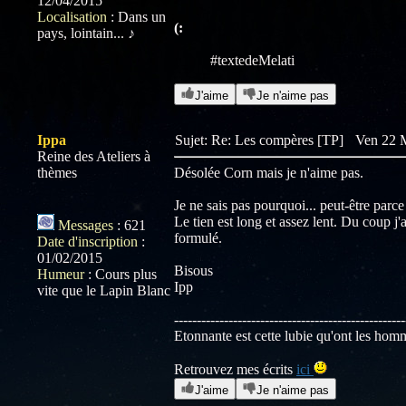
12/04/2015
Localisation
:
Dans un
(:
pays, lointain... ♪
#textedeMelati
J'aime
Je n'aime pas
Ippa
Sujet: Re: Les compères [TP]
Ven 22 M
Reine des Ateliers à
thèmes
Désolée Corn mais je n'aime pas.
Je ne sais pas pourquoi... peut-être parce
Le tien est long et assez lent. Du coup j'
Messages
:
621
formulé.
Date d'inscription
:
01/02/2015
Bisous
Humeur
:
Cours plus
Ipp
vite que le Lapin Blanc
---------------------------------------------------
Etonnante est cette lubie qu'ont les hom
Retrouvez mes écrits
ici
J'aime
Je n'aime pas