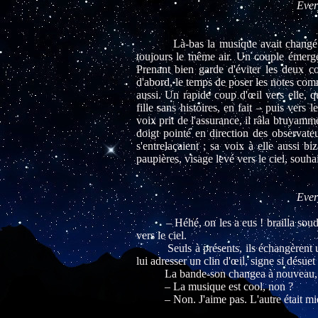
Ever
Là-bas la musique avait changé depui
toujours le même air. Un couple émergea
Prenant bien garde d'éviter les deux co
d'abord, le temps de poser les notes comm
aussi. Un rapide coup d'œil vers elle, q
fille sans histoires, en fait – puis vers
voix prit de l'assurance, il râla bruyamm
doigt pointé en direction des observate
s'entrelaçaient ; sa voix à elle aussi bi
paupières, visage levé vers le ciel, souhai
Ever
– Héhé, on les a eus ! brailla soudain
vers le ciel.
Seuls à présents, ils échangèrent un re
lui adresser un clin d'œil, signe si désuet 
La bande-son changea à nouveau, tein
– La musique est cool, non ?
– Non. J'aime pas. L'autre était m