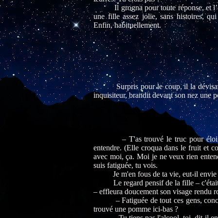
Il grogna pour toute réponse, et l’obse
une fille assez jolie, sans histoires, q
Enfin, habituellement.
Surpris pour le coup, il la dévisagea,
inquisiteur, brandit devant son nez une 
– T'as trouvé le truc pour éloigner le
entendre. (Elle croqua dans le fruit et 
avec moi, ça. Moi je ne veux rien entendr
suis fatiguée, tu vois.
Je m'en fous de ta vie, eut-il envie de
Le regard pensif de la fille – c'était p
– effleura doucement son visage rendu ro
– Fatiguée de tout ces gens, conclut-el
trouvé une pomme ici-bas ?
– Tu tiens pas l'alcool, toi, dit-il en