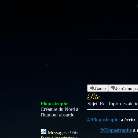
---------------------------------
J'aime
Je n'aime pa
Flopostrophe
Sujet: Re: Topic des aler
Créature du Nord à
l'humour absurde
@Flopostrophe
a écrit:
@Flopostrophe
a é
Messages
:
956