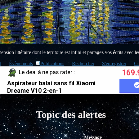
sion littéraire dont le territoire est infini et partagez vos écrits avec le
l
Évènements
Publications
Rechercher
S'enregistrer
Co
169.
Le deal à ne pas rater :
Aspirateur balai sans fil Xiaomi
Dreame V10 2-en-1
Topic des alertes
Message