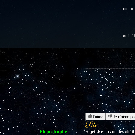
<p>Une
noctur
<h3>E
<p>Ça 
href="
---------------------------------
J'aime
Je n'aime pa
Flopostrophe
Sujet: Re: Topic des aler