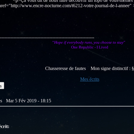
<p>Ça vous dit de nous faire découvrir un topo de vous-mêmes pou
href="http://www.encre-nocturne.com/t6212-votre-journal-de-l-annee"
---------------------------------------------------------------
“
Hope if everybody runs, you choose to stay
”
One Republic - I Lived
Chasseresse de fautes Mon signe distinctif : §
Mes écrits
s
tes
Mar 5 Fév 2019 - 18:15
crit: