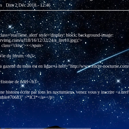
tes
Dim 2 Déc 2018 - 12:46
realTime_alert' style='display: block; background-image:
.servimg.com/u/f18/16/12/32/24/a_lire10.jpg);'>
s='close'>×</span>
u forum </h3>
te du mois est en ligne<a href="http://www.encre-nocturne.com/
>
ire de noël</h3>
ire écrite par tous les nocturniens, venez vous y inscrire <a href=
emble#70683" >*ICI*</a></p>
---------------------------------------------------------------