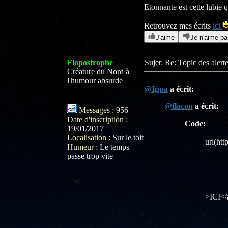
Etonnante est cette lubie 
Retrouvez mes écrits
ici
J'aime
Je n'aime pa
Flopostrophe
Sujet: Re: Topic des aler
Créature du Nord à
l'humour absurde
@Ippa
a écrit:
@flocon
a écrit:
Messages
:
956
Date d'inscription
:
Code:
19/01/2017
<div c
Localisation
:
Sur le toit
url(htt
Humeur
:
Le temps
<span
passe trop vite
<h3>
<p>La 
>ICI</
<h3>H