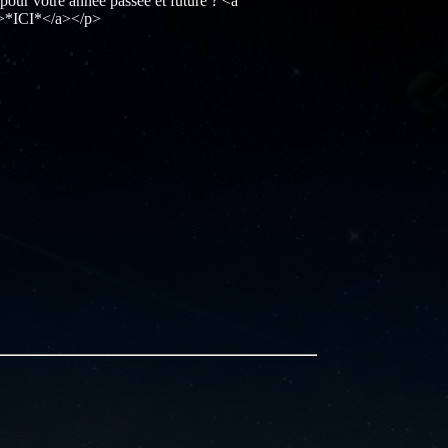
r votre année passée et future ? <a
 >*ICI*</a></p>