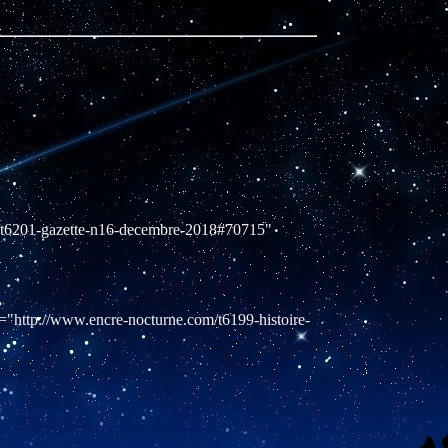
t6201-gazette-n16-decembre-2018#70715"
"http://www.encre-nocturne.com/t6199-histoire-