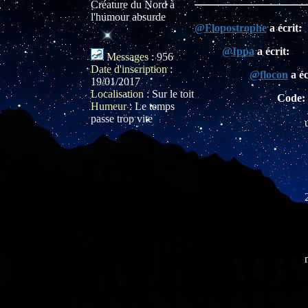
Créature du Nord à
l'humour absurde
@Flopostrophe
a écrit:
@Ippa
a écrit:
Messages
:
956
Date d'inscription
:
@flocon
a éc
19/01/2017
Localisation
:
Sur le toit
Code:
Humeur
:
Le temps
passe trop vite