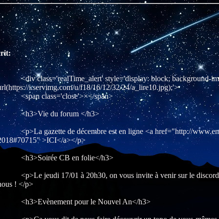
rit:
<div class='realTime_alert' style='display: block; background-im
url(https://i.servimg.com/u/f18/16/12/32/24/a_lire10.jpg);'>
<span class='close'>×</span>
<h3>Vie du forum </h3>
<p>La gazette de décembre est en ligne <a href="http://www.encr
2018#70715" >ICI</a></p>
<h3>Soirée CB en folie</h3>
<p>Le jeudi 17/01 à 20h30, on vous invite à venir sur le discord d'
nous ! </p>
<h3>Evènement pour le Nouvel An</h3>