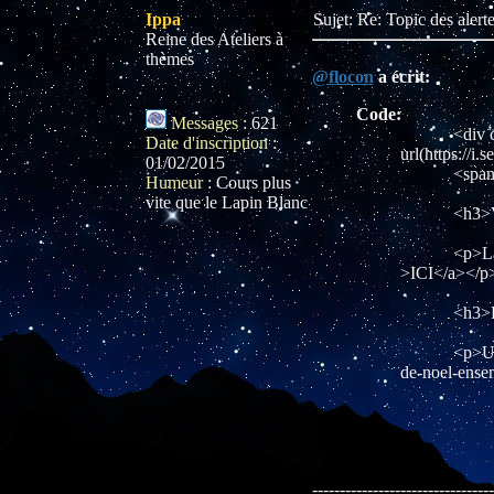
Ippa
Sujet: Re: Topic des aler
Reine des Ateliers à
thèmes
@flocon
a écrit:
Code:
Messages
:
621
<div class='
Date d'inscription
:
url(https://i
01/02/2015
<span clas
Humeur
:
Cours plus
vite que le Lapin Blanc
<h3>Vie d
<p>La gazet
>ICI</a></p
<h3>Histo
<p>Une histo
de-noel-ens
---------------------------------