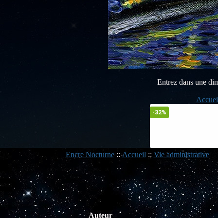
Entrez dans une dimen
Accuei
-32%
Encre Nocturne
::
Accueil
::
Vie administrative
Auteur