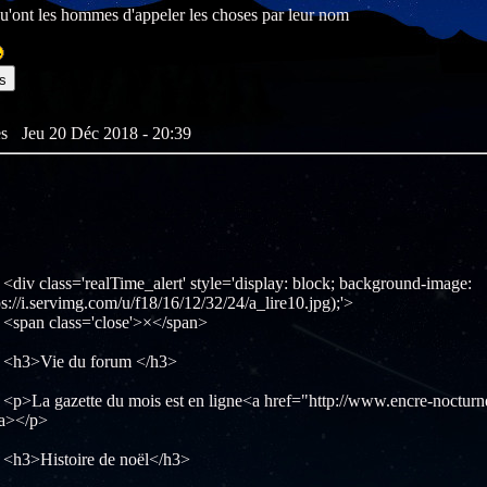
qu'ont les hommes d'appeler les choses par leur nom
s
tes
Jeu 20 Déc 2018 - 20:39
lass='realTime_alert' style='display: block; background-image:
ps://i.servimg.com/u/f18/16/12/32/24/a_lire10.jpg);'>
 class='close'>×</span>
Vie du forum </h3>
gazette du mois est en ligne<a href="http://www.encre-nocturne
a></p>
istoire de noël</h3>