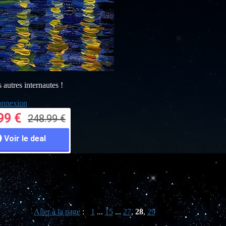
s autres internautes !
nnexion
99 €
248.99 €
Voir le deal
Aller à la page
:
1
...
15
...
27
,
28
,
29