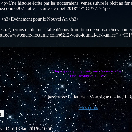
 histoire écrite par les nocturniens, venez suivre le récit au fur e
ne.com/t6207-notre-histoire-de-noel-2018" >*ICI*</a></p>
vènement pour le Nouvel An</h3>
vous dit de nous faire découvrir un topo de vous-mêmes pour votr
http://www.encre-nocturne.com/t6212-votre-journal-de-l-annee" >*ICI
---------------------------------------------------------------
“
Hope if everybody runs, you choose to stay
”
One Republic - I Lived
Chasseresse de fautes Mon signe distinctif : §
Mes écrits
s
tes
Dim 13 Jan 2019 - 10:50