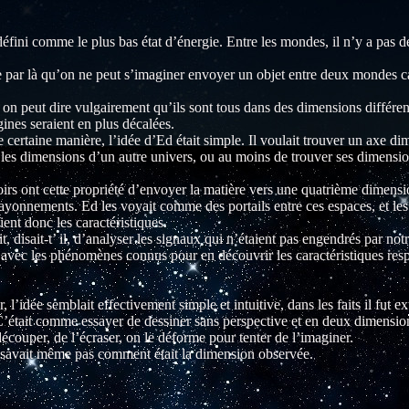
éfini comme le plus bas état d’énergie. Entre les mondes, il n’y a pas de
e par là qu’on ne peut s’imaginer envoyer un objet entre deux mondes car
 on peut dire vulgairement qu’ils sont tous dans des dimensions différen
gines seraient en plus décalées.
 certaine manière, l’idée d’Ed était simple. Il voulait trouver un axe di
r les dimensions d’un autre univers, ou au moins de trouver ses dimensi
oirs ont cette propriété d’envoyer la matière vers une quatrième dimensio
rayonnements. Ed les voyait comme des portails entre ces espaces, et le
ient donc les caractéristiques.
rait, disait-t’ il, d’analyser les signaux qui n’étaient pas engendrés par n
 avec les phénomènes connus pour en découvrir les caractéristiques respec
r, l’idée semblait effectivement simple et intuitive, dans les faits il fu
’était comme essayer de dessiner sans perspective et en deux dimensions
découper, de l’écraser, on le déforme pour tenter de l’imaginer.
savait même pas comment était la dimension observée.