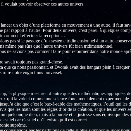
 il voulait pouvoir observer ces autres univers.
t lancer un objet d’une plateforme en mouvement à une autre, il faut sa
e par rapport à l’autre. Pour deux univers, c’est pareil à quelques compli
oir comment effectuer la réception…
ions pas si le passage d’un système tridimensionnel à un autre conserver
ns même pas sûrs que l’autre univers fût bien tridimensionnel.
us ne savions pas comment faire pour retourner dans notre monde après
 ne savait toujours pas grand-chose.
ça que ça nous passionnait, et Dvorak avait des hangars plein à craquer 
struire notre engin trans-universel.
up, la physique n’est rien d’autre que des mathématiques appliquée, des 
ceux qui la voient comme une science fondamentalement expérimentale.
 jusqu’à dire que c’est le bac-à-sable des mathématiques, l’outil qui les d
avis que les math sont les règles d’or de la création, et que les univers
à un quelconque dieu, mais à la pureté et la justesse sans équivoque des
 est tel car c’est tel qu’il existe qu’il est correct.
monie suprême.
e connaissions pas les partitions de cette subtile symphonie, alors nou