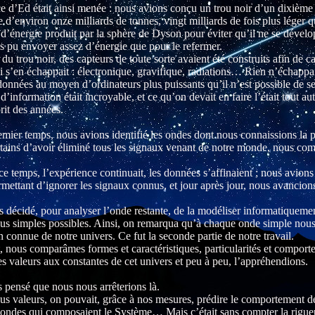
e d’Ed était ainsi menée : nous avions conçu un trou noir d’un dixième 
d’environ onze milliards de tonnes, vingt milliards de fois plus léger que
 d’énergie produit par la sphère de Dyson pour éviter qu’il ne se dévelo
s pu envoyer assez d’énergie que pour le refermer.
 du trou noir, des capteurs de toute sorte avaient été construits afin de
ui s’en échappait : électronique, gravifique, radiations… Rien n’échappa
 données au moyen d’ordinateurs plus puissants qu’il n’est possible de se
d’information était incroyable, et ce qu’on devait en faire l’était tout aut
rit des années.
mier temps, nous avions identifié les ondes dont nous connaissions la
rtains d’avoir éliminé tous les signaux venant de notre monde, nous co
e temps, l’expérience continuait, les données s’affinaient ; nous avions 
mettant d’ignorer les signaux connus, et jour après jour, nous avancion
 décidé, pour analyser l’onde restante, de la modéliser informatiqueme
lus simples possibles. Ainsi, on remarqua qu’à chaque onde simple nous
n connue de notre univers. Ce fut la seconde partie de notre travail.
 nous comparâmes formes et caractéristiques, particularités et comporte
s valeurs aux constantes de cet univers et peu à peu, l’appréhendions.
s pensé que nous nous arrêterions là.
us valeurs, on pouvait, grâce à nos mesures, prédire le comportement 
mondes qui composaient le Système… Mais c’était sans compter la rigueu