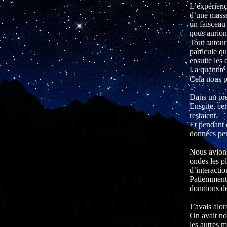
L’expérienc
d’une masse 
un faisceau
nous aurion
Tout autour
particule q
ensuite les
La quantité 
Cela nous p
Dans un pre
Ensuite, ce
restaient.
Et pendant c
données per
Nous avions
ondes les p
d’interactio
Patiemment,
donnions de
J’avais alor
On avait no
les autres 