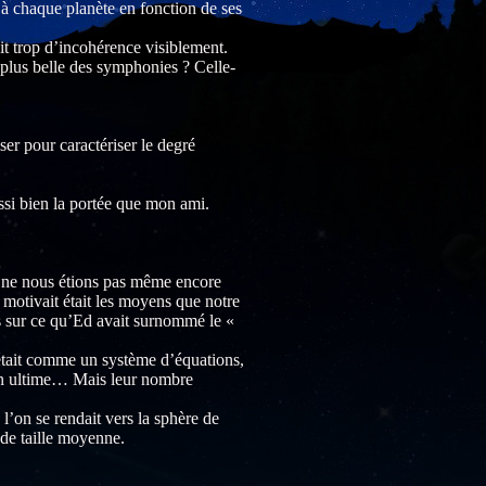
à chaque planète en fonction de ses
ait trop d’incohérence visiblement.
 plus belle des symphonies ? Celle-
ser pour caractériser le degré
ussi bien la portée que mon ami.
s ne nous étions pas même encore
 motivait était les moyens que notre
s sur ce qu’Ed avait surnommé le «
était comme un système d’équations,
ion ultime… Mais leur nombre
l’on se rendait vers la sphère de
 de taille moyenne.