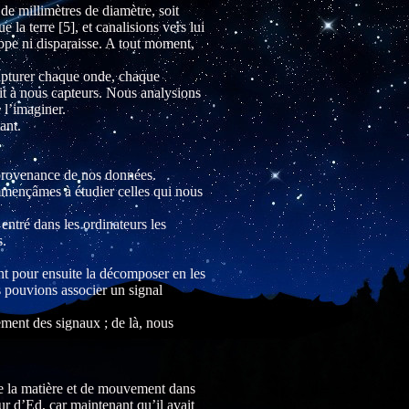
de millimètres de diamètre, soit
 la terre [5], et canalisions vers lui
ppe ni disparaisse. A tout moment,
 capturer chaque onde, chaque
it à nous capteurs. Nous analysions
 l’imaginer.
ant.
 provenance de nos données.
mmençâmes à étudier celles qui nous
entré dans les ordinateurs les
s.
nt pour ensuite la décomposer en les
 pouvions associer un signal
ment des signaux ; de là, nous
de la matière et de mouvement dans
r d’Ed, car maintenant qu’il avait