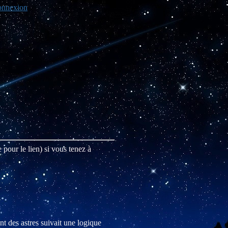
nnexion
re pour le lien) si vous tenez à
nt des astres suivait une logique