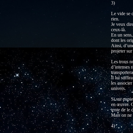
3)
Le vide se d
rien.
Je veux dir
ceux-là.
En un sens,
dont les ori
Ainsi, d’une
projeter su
Les trous n
d’intenses 
transportera
Il lui suffi
les associer
univers.
Si sur papie
en œuvre. C
tente de le 
Mais on ne 
4)