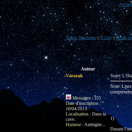
Accuei
Encre Nocturne
::
Écrits
::
Écrits co
Auteur
Varazak
Sujet: L'H
Note: Lisez,
comprendre l
Messages
:
355
Date d'inscription
:
10/04/2013
Localisation
:
Dans ta
1)
cave.
Humeur
:
Ambigüe...
Durant l’an