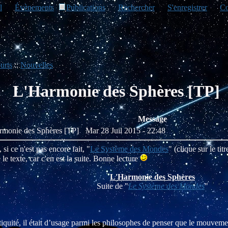
l
Évènements
Publications
Rechercher
S'enregistrer
Co
urts
::
Nouvelles
L'Harmonie des Sphères [TP]
Message
armonie des Sphères [TP]
Mar 28 Juil 2015 - 22:48
 si ce n'est pas encore fait, "
Le Système des Mondes
" (clique sur le tit
e texte, car c'en est la suite. Bonne lecture
L'Harmonie des Sphères
Suite de "
Le Système des Mondes
"
tiquité, il était d’usage parmi les philosophes de penser que le mouveme