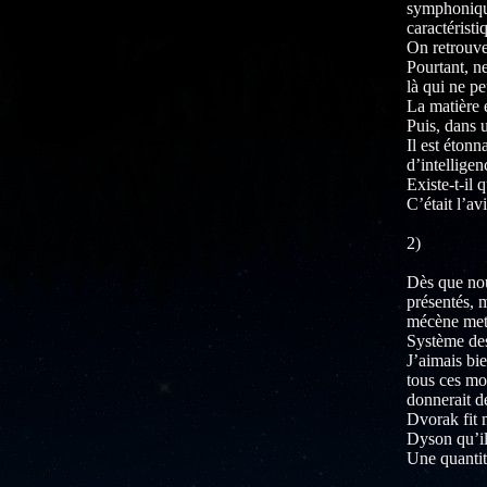
symphonique
caractéristi
On retrouve 
Pourtant, n
là qui ne p
La matière 
Puis, dans 
Il est étonn
d’intellige
Existe-t-il
C’était l’av
2)
Dès que nou
présentés, m
mécène mett
Système de
J’aimais bi
tous ces mo
donnerait 
Dvorak fit m
Dyson qu’il 
Une quantit