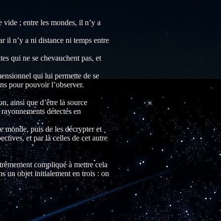
 vide ; entre les mondes, il n’y a
 il n’y a ni distance ni temps entre
tes qui ne se chevauchent pas, et
mensionnel qui lui permette de se
ons pour pouvoir l’observer.
n, ainsi que d’être la source
s rayonnements détectés en
otre monde, puis de les décrypter et
tives, et par là celles de cet autre
t extrêmement compliqué à mettre cela
 un objet initialement en trois : on