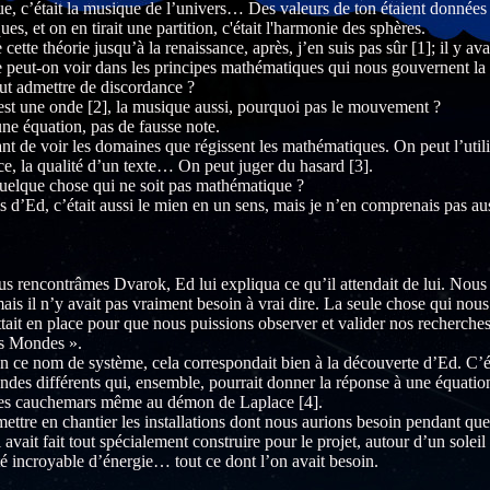
, c’était la musique de l’univers… Des valeurs de ton étaient données 
ques, et on en tirait une partition, c'était l'harmonie des sphères.
cette théorie jusqu’à la renaissance, après, j’en suis pas sûr [1]; il y av
e peut-on voir dans les principes mathématiques qui nous gouvernent la
eut admettre de discordance ?
est une onde [2], la musique aussi, pourquoi pas le mouvement ?
une équation, pas de fausse note.
ant de voir les domaines que régissent les mathématiques. On peut l’utili
nce, la qualité d’un texte… On peut juger du hasard [3].
 quelque chose qui ne soit pas mathématique ?
is d’Ed, c’était aussi le mien en un sens, mais je n’en comprenais pas a
s rencontrâmes Dvarok, Ed lui expliqua ce qu’il attendait de lui. Nou
ais il n’y avait pas vraiment besoin à vrai dire. La seule chose qui nous
ait en place pour que nous puissions observer et valider nos recherche
s Mondes ».
en ce nom de système, cela correspondait bien à la découverte d’Ed. C’
ndes différents qui, ensemble, pourrait donner la réponse à une équat
des cauchemars même au démon de Laplace [4].
ettre en chantier les installations dont nous aurions besoin pendant que 
avait fait tout spécialement construire pour le projet, autour d’un soleil
é incroyable d’énergie… tout ce dont l’on avait besoin.