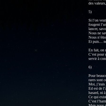
des valeurs,
5)
Si l’on veu
fougent l’un
lancer, sav
Nous ne sav
Nous n’étio
Et puis… no
En fait, on
C’est pour 
servir à con
6)
Pour beauco
rares sont 
Moi, j’irais
Ed est de l’
hasard, ni 
Ce qui existe
C’est l’har
Mais nous n