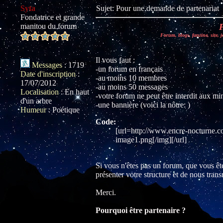
Syta
Sujet: Pour une demande de partenaria
Fondatrice et grande
manitou du forum
P
Forum, blogs, fanzine, site, j
Il vous faut :
Messages
:
1719
-un forum en français
Date d'inscription
:
-au moins 10 membres
17/07/2012
-au moins 50 messages
Localisation
:
En haut
-votre forum ne peut être interdit aux mi
d'un arbre
-une bannière (voici la nôtre: )
Humeur
:
Poétique
Code:
[url=http://www.encre-nocturne.c
image1.png[/img][/url]
Si vous n'êtes pas un forum, que vous ê
présenter votre structure et de nous trans
Merci.
Pourquoi être partenaire ?