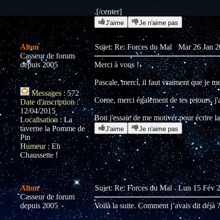
.[/center]
J'aime
Je n'aime pas
Alton
Sujet: Re: Forces du Mal
Mar 26 Jan 2
Casseur de forum
depuis 2005
Merci à vous !
Pascale, merci, il faut vraiment que je me
Messages
:
572
Corne, merci également de tes retours, j'ai
Date d'inscription
:
12/04/2015
Bon j'essaie de me motiver pour écrire la
Localisation
:
La
taverne la Pomme de
J'aime
Je n'aime pas
Pin
Humeur
:
Eh
Chaussette !
Alton
Sujet: Re: Forces du Mal
Lun 15 Fév 2
Casseur de forum
depuis 2005
Voilà la suite. Comment j’avais dit déjà