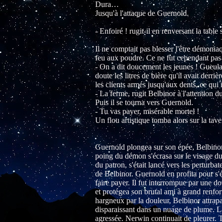
Dura…
Jusqu'à l'attaque de Guernold.
- Enfoiré ! rugit-il en renversant la table
Il ne comptait pas blesser l'être démoniaqu
feu aux poudre. Ce ne fut cependant pas
- On a dit doucement les jeunes ! Gueula
doute les litres de bière qu'il avait derri
les clients armés jusqu'aux dents, ce qui n
- La ferme, rugit Belbinor à l'attention d
Puis il se tourna vers Guernold.
- Tu vas payer, misérable mortel !
Un flou artistique tomba alors sur la taver
Guernold plongea sur son épée, Belbinor s
poing du démon s'écrasa sur le visage du
du patron, s'était lancé vers les perturbat
de Belbinor. Guernold en profita pour s'éc
faire payer. Il fut interrompue par une d
et protégea son brutal ami à grand renfo
hargneux par la douleur, Belbinor attrapa
disparaissant dans un nuage de plume. L
agressée. Nerwin continuait de pleurer. T