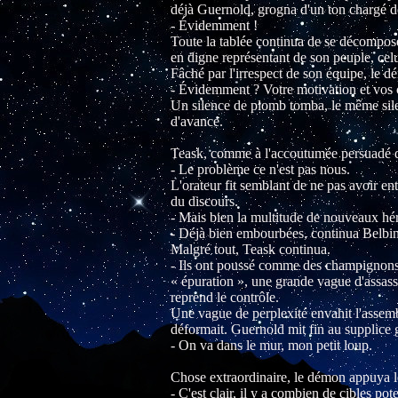
déjà Guernold, grogna d'un ton chargé de
- Évidemment !
Toute la tablée continua de se décomposer,
en digne représentant de son peuple, celu
Fâché par l'irrespect de son équipe, le d
- Évidemment ? Votre motivation et vos c
Un silence de plomb tomba, le même silen
d'avance.
Teask, comme à l'accoutumée persuadé du
- Le problème ce n'est pas nous.
L'orateur fit semblant de ne pas avoir en
du discours.
- Mais bien la multitude de nouveaux hér
- Déjà bien embourbées, continua Belbin
Malgré tout, Teask continua.
- Ils ont poussé comme des champignons 
« épuration », une grande vague d'assassi
reprend le contrôle.
Une vague de perplexité envahit l'assembl
déformait. Guernold mit fin au supplice g
- On va dans le mur, mon petit loup.
Chose extraordinaire, le démon appuya l
- C'est clair, il y a combien de cibles pote