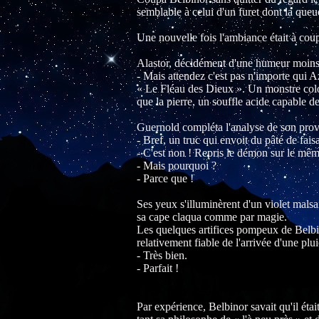
semblable à celui d'un furet dont la queue
Une nouvelle fois l'ambiance était à cou
Alastor, décidément d'une humeur moins 
- Mais attendez c'est pas n'importe qui Az
« Le Fléau des Dieux ». Un monstre colos
que la pierre, un souffle acide capable 
Guernold compléta l'analyse de son prove
- Bref, un truc qui envoit du pâté de fais
- C'est non ! Repris le démon sur le mê
- Mais pourquoi ?
- Parce que !
Ses yeux s'illuminèrent d'un violet mals
sa cape claqua comme par magie.
Les quelques artifices pompeux de Belbino
relativement fiable de l'arrivée d'une plu
- Très bien.
- Parfait !
Par expérience, Belbinor savait qu'il éta