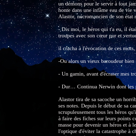
un démons pour le servir à tout jama
honte dans une infâme eau de vie ve
Alastor, nécromancien de son état r
- Dis moi, le héros qui t'a eu, il é
troupes avec son cœur pur et vertu
il cracha à l'évocation de ces mots,
-Ou alors un vieux baroudeur bien c
- Un gamin, avant d'écraser mes tro
- Dur… Continua Nerwin dont les ph
Alastor tira de sa sacoche un horrib
ses notes. Depuis le début de sa ca
scrupuleusement tous les héros qu'il
à faire des fiches sur leurs points
masse pour devenir un héros et à les
l'optique d'éviter la catastrophe à c