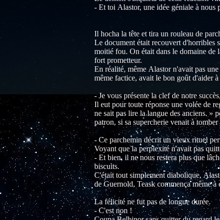
- Et toi Alastor, une idée géniale à nous 
Il hocha la tête et tira un rouleau de par
Le document était recouvert d'horribles sy
moitié fou. On était dans le domaine de l
fort prometteur.
En réalité, même Alastor n'avait pas une
même factice, avait le bon goût d'aider à
- Je vous présente la clef de notre succè
Il eut pour toute réponse une volée de 
ne sait pas lire la langue des anciens. »
patron, si sa supercherie venait à tomber 
- Ce parchemin décrit un vieux rituel perm
Voyant que la perplexité n'avait pas quitté
- Et bien, il ne nous restera plus que lâc
biscuits.
C'était tout simplement diabolique, Alast
de Guernold, Teask commença même à en
La félicité ne fut pas de longue durée.
- C'est non !
Coupa Belbinor sans quitter du regard l