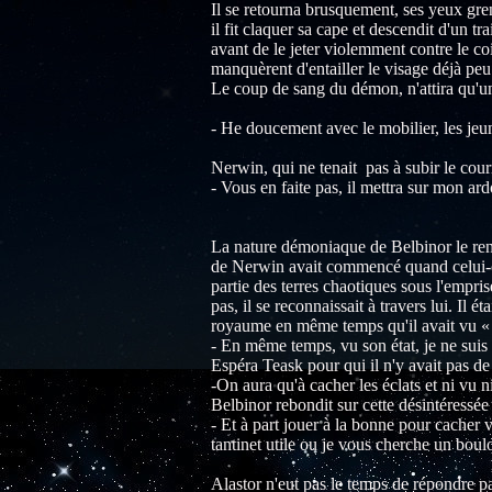
Il se retourna brusquement, ses yeux gren
il fit claquer sa cape et descendit d'un tr
avant de le jeter violemment contre le co
manquèrent d'entailler le visage déjà peu
Le coup de sang du démon, n'attira qu'u
- He doucement avec le mobilier, les jeu
Nerwin, qui ne tenait pas à subir le courr
- Vous en faite pas, il mettra sur mon ardo
La nature démoniaque de Belbinor le renda
de Nerwin avait commencé quand celui-ci 
partie des terres chaotiques sous l'empri
pas, il se reconnaissait à travers lui. Il é
royaume en même temps qu'il avait vu « 
- En même temps, vu son état, je ne suis 
Espéra Teask pour qui il n'y avait pas de
-On aura qu'à cacher les éclats et ni vu 
Belbinor rebondit sur cette désintéressée
- Et à part jouer à la bonne pour cacher
tantinet utile ou je vous cherche un boul
Alastor n'eut pas le temps de répondre pa