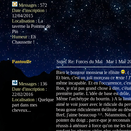
Messages
:
572
Date d'inscription
:
12/04/2015
Localisation
:
La
taverne la Pomme de
Pin
Humeur
:
Eh
Chaussette !
Pantouffe
Sujet: Re: Forces du Mal
Mar 1 Mar 20
Bien le bonjour monsieur le rôlsite
. (
Et bien, c'est un joli morceau ce texte !
même incapable. Et en l'occurrence, c'est 
Messages
:
136
Bon, je n'ai pas grand chose à dire, c'étai
Date d'inscription
:
première partie. L'idée de base est drôle
22/02/2016
Même l'archétype du bourrin. ) A la limite
Localisation
:
Quelque
aimé te voir jouer avec le ridicule du p
part dans mes
beau gosse ridiculement théâtrale au dé
cheveux...
Bref, j'aime beaucoup ^^. Néanmoins, il 
pointer du doigt ; parce-que je reconnais 
réussis à atténuer à force qu'on me les 
rendant les phrases citées plus cohérentes.