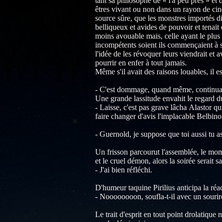
tant sa philosophe de « l'à peu près » et
êtres vivant ou non dans un rayon de cinq
source sûre, que les monstres importés d
belliqueux et avides de pouvoir et tenait
moins avouable mais, celle ayant le plus 
incompétents soient ils commençaient à s
l'idée de les révoquer leurs viendrait et a
pourrir en enfer à tout jamais.
Même s'il avait des raisons louables, il e
- C'est dommage, quand même, continua
Une grande lassitude envahit le regard d
- Laisse, c'est pas grave lâcha Alastor q
faire changer d'avis l'implacable Belbino
- Guernold, je suppose que toi aussi tu a
Un frisson parcourut l'assemblée, le momen
et le cruel démon, alors la soirée serait 
- J'ai bien réfléchi.
D'humeur taquine Pirilius anticipa la réa
- Noooooooon, soufla-t-il avec un sourir
Le trait d'esprit en tout point drolatique