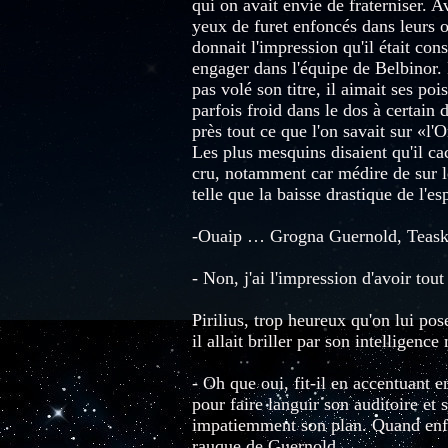
qui on avait envie de fraterniser. 
yeux de furet enfoncés dans leurs or
donnait l'impression qu'il était con
engager dans l'équipe de Belbinor. L
pas volé son titre, il aimait ses poi
parfois froid dans le dos à certain 
près tout ce que l'on savait sur «l
Les plus mesquins disaient qu'il ca
cru, notamment car médire de sur l
telle que la baisse drastique de l'e
-Ouaip … Grogna Guernold, Teask e
- Non, j'ai l'impression d'avoir tou
Pirilius, trop heureux qu'on lui pose
il allait briller par son intelligence
- Oh que oui, fit-il en accentuant e
pour faire languir son auditoire et 
impatiemment son plan. Quand enfin 
rauque de Guernold.