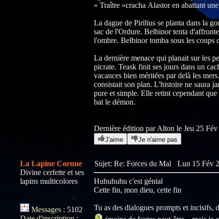
« Traître »cracha Alastor en abattant une
La dague de Pirilius se planta dans la go
sac de l'Ordure. Belbinor tenta d'affron
l'ombre. Belbinor tomba sous les coups 
La dernière menace qui planait sur les pe
picrate. Teask finit ses jours dans un cac
vacances bien méritées par delà les mers. 
consistait son plan. L'histoire ne saura j
pure et simple. Elle retint cependant qu
bat le démon.
Dernière édition par Alton le Jeu 25 Fév 
J'aime
Je n'aime pas
La Lapine Cornue
Sujet: Re: Forces du Mal
Lun 15 Fév 2
Divine cerfette et ses
lapins multicolores
Huhuhuhu c'est génial
Cette fin, mon dieu, cette fin
Tu as des dialogues prompts et incisifs, 
Messages
:
5102
Date d'inscription
: