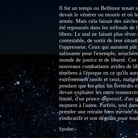
Il fut un temps ou Belbinor tenait 
devait le vénérer ou mourir et où le
armée. Mais cela faisait des siècle
été repoussés dans les tréfonds de l
libres. Le mal ne faisait plus rêve
contestable, de sortir de leur situa
l'oppresseur. Ceux qui auraient pût 
salissante pour l'exemple, arrachère
monde de justice et de liberté. Ces 
nouveaux combattants avides de libe
ténèbres à l'époque en ce qu'ils aur
extrêmement rasoir et ceux, malgré l
pendant que les plus fin bretteurs 
devait exploiter les rares ressour
limité, d'un prince dépressif, d'un 
moment à l'autre. Parfois, seul dans
prendre une retraite bien méritée da
vindicatifs et son dégoûts pour tou
Spoiler: