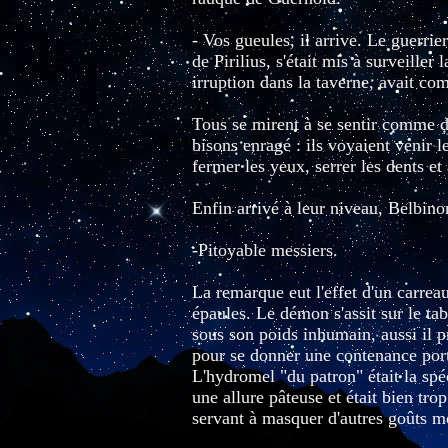
- Vos gueules, il arrive. Le guerrie
de Pirilius, s'était mis à surveiller
irruption dans la taverne, avait co
Tous se mirent à se sentir comme d
bisons enragé : ils voyaient venir l
fermer les yeux, serrer les dents et
Enfin arrivé à leur niveau, Belbino
-Pitoyable messiers.
La remarque eut l'effet d'un carrea
épaules. Le démon s'assit sur le ta
sous son poids inhumain, aussi il pr
pour se donner une contenance porta
L'hydromel "du patron" était la spéc
une allure pâteuse et était bien tro
servant à masquer d'autres goûts m