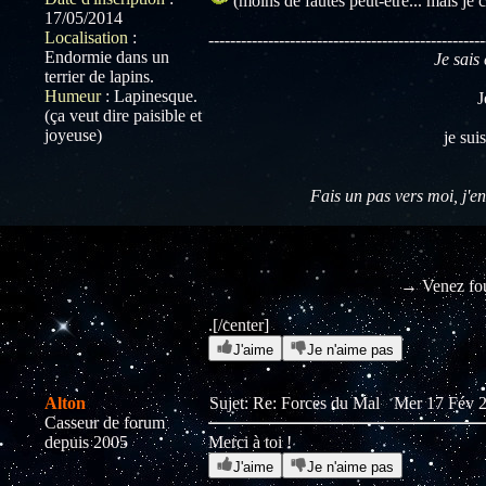
(moins de fautes peut-être... mais je 
17/05/2014
Localisation
:
---------------------------------------------------
Endormie dans un
Je sais 
terrier de lapins.
Humeur
:
Lapinesque.
J
(ça veut dire paisible et
joyeuse)
je sui
Fais un pas vers moi, j'en
→ Venez fou
.[/center]
J'aime
Je n'aime pas
Alton
Sujet: Re: Forces du Mal
Mer 17 Fév 2
Casseur de forum
depuis 2005
Merci à toi !
J'aime
Je n'aime pas