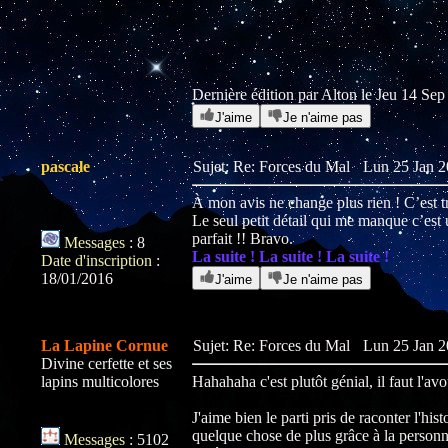
Dernière édition par Alton le Jeu 14 Sep 
J'aime
Je n'aime pas
pascale
Sujet: Re: Forces du Mal
Lun 25 Jan 2
À mon avis ne change plus rien ! C’est trè
Le seul petit détail qui me manque c’est
parfait !! Bravo.
Messages
:
8
La suite ! La suite ! La suite !
Date d'inscription
:
18/01/2016
J'aime
Je n'aime pas
La Lapine Cornue
Sujet: Re: Forces du Mal
Lun 25 Jan 2
Divine cerfette et ses
lapins multicolores
Hahahaha c'est plutôt génial, il faut l'avo
J'aime bien le parti pris de raconter l'his
quelque chose de plus grâce à la personn
Messages
:
5102