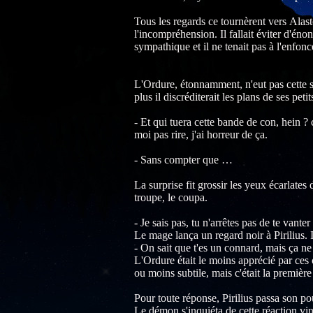
Tous les regards ce tournèrent vers Alast
l'incompréhension. Il fallait éviter d'én
sympathique et il ne tenait pas à l'enfonc
L'Ordure, étonnamment, n'eut pas cette so
plus il discréditerait les plans de ses pet
- Et qui tuera cette bande de con, hein ?
moi pas rire, j'ai horreur de ça.
- Sans compter que …
La surprise fit grossir les yeux écarlates
troupe, le coupa.
- Je sais pas, tu n'arrêtes pas de te vant
Le mage lança un regard noir à Pirilius. I
- On sait que t'es un connard, mais ça ne
L'Ordure était le moins apprécié par ces 
ou moins subtile, mais c'était la première
Pour toute réponse, Pirilius passa son p
Le démon s'inquiéta de cette réaction vin