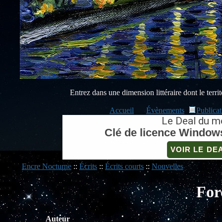
Entrez dans une dimension littéraire dont le territo
Accueil
Évènements
Publicat
Le Deal du m
Clé de licence Windows
VOIR LE DE
Encre Nocturne
::
Écrits
::
Écrits courts
::
Nouvelles
For
Auteur