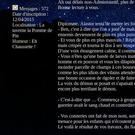
Ah oui délais non-Administartif, plus de
Bonne lecture à vous.
Messages
:
572
Date d'inscription
:
12/04/2015
Diplomate, Alastor tenta de mettre les f
Localisation
:
La
- Ben, c'est à dire que l'on a joué de ma
taverne la Pomme de
ennemis deviennent de plus en plus puiss
Pin
- Et vous de plus en plus mauvais ! Répl
Humeur
:
Eh
main crispée et tourna le dos à ses troupe
Chaussette !
D'une voix étrangement calme, il comme
- Vous n'êtes qu'une bande de larves inut
homme et en pouvoir et vous les dilapid
moindre parcelle de champs à ces bouseu
comme les plus idiots des vilains attend
une bonne occasion de rigoler et de faire
La voix du démon se posait et s'apaisait
encore plus terrifiant le démon.
- C'est-à-dire que … Commença à grogner
guerrier avait le sang chaud et contredi
- Vos conneries ont fait de mon nom, aut
menace pour les enfants qui n'écoutent p
Le voilà le résultat de vos travaux, du fla