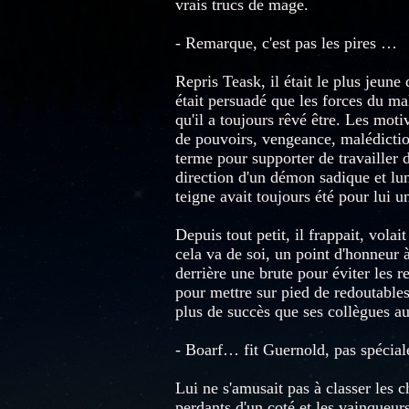
vrais trucs de mage.
- Remarque, c'est pas les pires …
Repris Teask, il était le plus jeune 
était persuadé que les forces du mal
qu'il a toujours rêvé être. Les moti
de pouvoirs, vengeance, malédictio
terme pour supporter de travailler d
direction d'un démon sadique et lun
teigne avait toujours été pour lui u
Depuis tout petit, il frappait, volait
cela va de soi, un point d'honneur à
derrière une brute pour éviter les r
pour mettre sur pied de redoutables
plus de succès que ses collègues au 
- Boarf… fit Guernold, pas spécia
Lui ne s'amusait pas à classer les 
perdants d'un coté et les vainqueurs