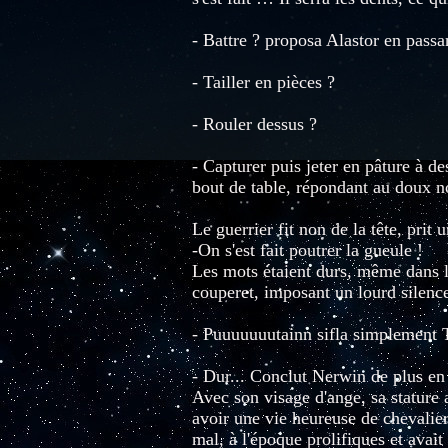
- Battre ? proposa Alastor en passa
- Tailler en pièces ?
- Rouler dessus ?
- Capturer puis jeter en pâture à 
bout de table, répondant au doux nom
Le guerrier fit non de la tête, prit 
-On s'est fait poutrer la gueule !
Les mots étaient durs, même dans 
couperet, imposant un lourd silence
- Puuuuuuutainn sifla simplement T
- Dur... Conclut Nerwin de plus en
Avec son visage d'ange, sa stature 
avoir une vie heureuse de chevalier 
mal, à l'époque prolifiques et avai