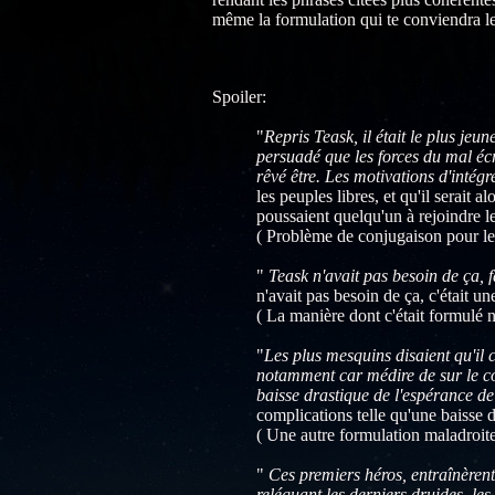
même la formulation qui te conviendra l
Spoiler:
"
Repris Teask, il était le plus jeun
persuadé que les forces du mal écra
rêvé être. Les motivations d'intégr
les peuples libres, et qu'il serait 
poussaient quelqu'un à rejoindre le
( Problème de conjugaison pour le
"
Teask n'avait pas besoin de ça, fa
n'avait pas besoin de ça, c'était un
( La manière dont c'était formulé n
"
Les plus mesquins disaient qu'il 
notamment car médire de sur le com
baisse drastique de l'espérance de
complications telle qu'une baisse 
( Une autre formulation maladroite
"
Ces premiers héros, entraînèrent 
reléguant les derniers druides, les