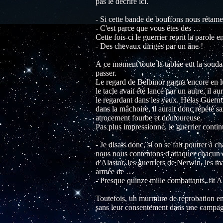
pas le décrire ici.
- Si cette bande de bouffons nous rétam
- C'est parce que vous êtes des …
Cette fois-ci le guerrier reprit la parole
- Des chevaux dirigés par un âne !
A ce moment toute la tablée eut la soudain
passer.
Le regard de Belbinor gagna encore en lum
le tacle avait été lancé par un autre, il a
le regardant dans les yeux. Hélas Guernol
dans la mâchoire, il aurait donc répété s
atrocement fourbe et douloureuse.
Pas plus impressionné, le guerrier contin
- Je disais donc, si on se fait poutrer à 
nous nous contentons d'attaquer chacun d
d'Alastor, les guerriers de Nerwin, les m
armée de …
- Presque quinze mille combattants, fit Al
Toutefois, un murmure de réprobation env
sans leur consentement dans une campag