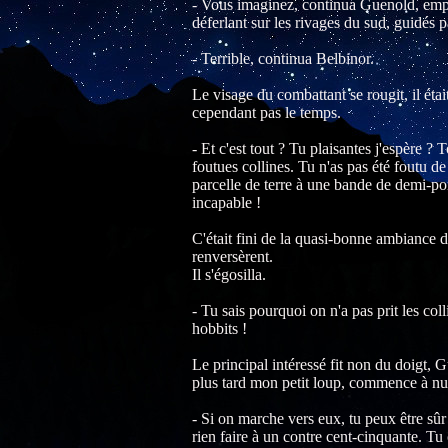
- Vous imaginez, continua Guenold, empor
déferlant sur les rivages du sud, guidés 
- Terrible, continua Belbinor.
Le visage du combattant se rougit, il étai
cependant pas le temps.
- Et c'est tout ? Tu plaisantes j'espère ?
foutues collines. Tu n'as pas été foutu 
parcelle de terre à une bande de demi-por
incapable !
C'était fini de la quasi-bonne ambiance de
renversèrent.
Il s'égosilla.
- Tu sais pourquoi on n'a pas prit les co
hobbits !
Le principal intéressé fit non du doigt, 
plus tard mon petit loup, commence à nu
- Si on marche vers eux, tu peux être sûr
rien faire à un contre cent-cinquante. Tu