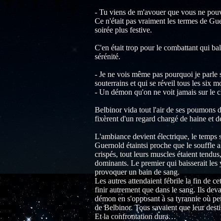
- Tu viens de m'avouer que vous ne pouve
Ce n'était pas vraiment les termes de Gu
soirée plus festive.
C'en était trop pour le combattant qui bal
sérénité.
- Je ne vois même pas pourquoi je parle s
souterrains et qui se réveil tous les six m
- Un démon qu'on ne voit jamais sur le ch
Belbinor vida tout l'air de ses poumons 
fixèrent d'un regard chargé de haine et 
L'ambiance devient électrique, le temps s
Guernold étaintsi proche que le souffle a
crispés, tout leurs muscles étaient tendus
dominants. Le premier qui baisserait les 
provoquer un bain de sang.
Les autres attendaient fébrile la fin de c
finir autrement que dans le sang. Ils deva
démon en s'opposant à sa tyrannie où pens
de Belbinor. Tous savaient que leur destin
Et la confrontation dura…