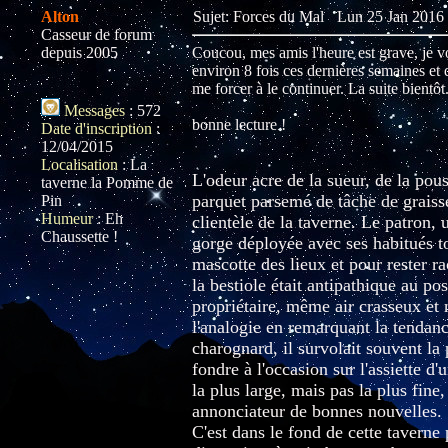
Alton
Sujet: Forces du Mal
Lun 25 Jan 2016 
Casseur de forum
depuis 2005
Coucou, mes amis l'heure est grave, je vo
environ 8 fois ces dernières semaines et d’
me forcer à le continuer. La suite bientôt..
Messages
:
572
bonne lecture !
Date d'inscription
:
12/04/2015
Localisation
:
La
L'odeur acre de la sueur, de la pous
taverne la Pomme de
parquet parsemé de tâche de graisse
Pin
Humeur
:
Eh
clientèle de la taverne. Le patron,
Chaussette !
gorge déployée avec ses habitués to
mascotte des lieux et pour rester r
la bestiole était antipathique au p
propriétaire, même air crasseux et
l'analogie en remarquant la tendanc
charognard, il survolait souvent la 
fondre à l'occasion sur l'assiette d
la plus large, mais pas la plus fine
annonciateur de bonnes nouvelles.
C'est dans le fond de cette tavern