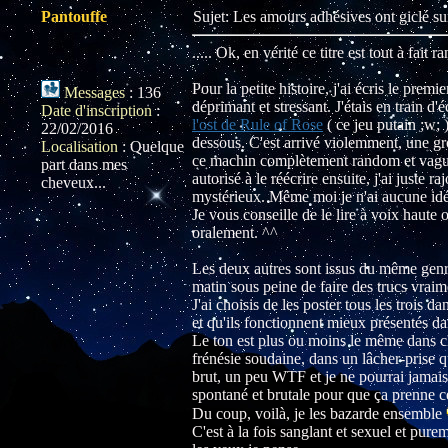
Pantouffe
Sujet: Les amours adhésives ont giclé s
..... Ok, en vérité ce titre est tout à fai
Pour la petite histoire, j'ai écris le prem
Messages
:
136
déprimant et stressant. J'étais en train 
Date d'inscription
:
l'ost de Rule of Rose
( ce jeu putain ;w; 
22/02/2016
dessous. C'est arrivé violemment, une gros
Localisation
:
Quelque
ce machin complètement random et vaguem
part dans mes
autorisé à le réécrire ensuite, j'ai juste ra
cheveux...
mystérieux. Même moi je n'ai aucune idée
Je vous conseille de le lire à voix haute
oralement. ^^
Les deux autres sont issus du même genre 
matin sous peine de faire des trucs vraim
J'ai choisis de les poster tous les trois
et qu'ils fonctionnent mieux présentés 
Le ton est plus ou moins le même dans c
frénésie soudaine, dans un lâcher-prise q
brut, un peu WTF et je ne pourrai jamais é
spontané et brutale pour que ça prenne c
Du coup, voilà, je les bazarde ensemble
C'est à la fois sanglant et sexuel et pu