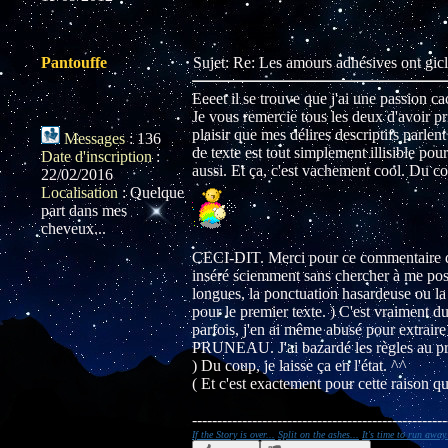
Pantouffe
Sujet: Re: Les amours adhésives ont gic
Eeeet il se trouve que j'ai une passion ca
Je vous remercie tous les deux d'avoir p
plaisir que mes délires descriptifs parl
Messages
:
136
de texte est tout simplement illisible po
Date d'inscription
:
aussi. Et ça, c'est vachement cool. Du co
22/02/2016
Localisation
:
Quelque
part dans mes
cheveux...
CECI-DIT. Merci pour ce commentaire 
inséré sciemment sans chercher à me pose
longues, la ponctuation hasardeuse ou la 
pour le premier texte. ) C'est vraiment du
parfois, j'en ai même abusé pour extraire
PRUNEAU. J'ai bazardé les règles au pr
) Du coup, je laisse ça en l'état. ^^
( Et c'est exactement pour cette raison q
---------------------------------------------------
If the Story is over...
Split on the ashes...
It's time to run away.