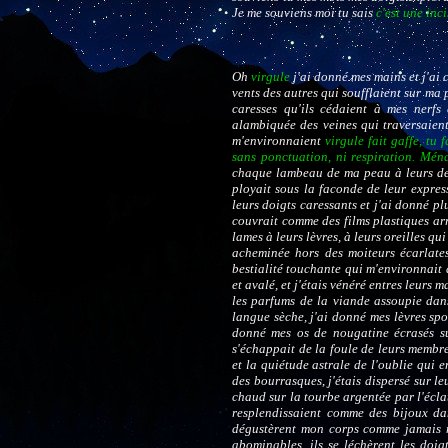
Je me souviens moi tu sais
c'est une inc
Oh
virgule
j'ai donné mes mains et j'ai
vents des autres qui soufflaient sur ma
caresses qu'ils cédaient à mes nerfs
alambiquée des veines qui traversaient
m'environnaient
virgule fait gaffe, tu 
sans ponctuation, ni respiration. Mén
chaque lambeau de ma peau à leurs dent
ployait sous la faconde de leur expressi
leurs doigts caressants et j'ai donné pl
couvrait comme des films plastiques arr
lames à leurs lèvres, à leurs oreilles q
acheminée hors des moiteurs écarlate
bestialité touchante qui m'environnait 
et avalé, et j'étais vénéré entres leurs 
les parfums de la viande assoupie dan
langue sèche, j'ai donné mes lèvres sp
donné mes os de nougatine écrasés su
s'échappait de la foule de leurs membre
et la quiétude astrale de l'oublie qui e
des bourrasques, j'étais dispersé sur l
chaud sur la tourbe argentée par l'éclat
resplendissaient comme des bijoux da
dégustèrent mon corps comme jamais ne 
abominables, ils se léchèrent les doig