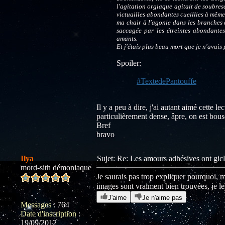
l'agitation orgiaque agitait de soubres
victuailles abondantes cueillies à même
ma chair à l'agonie dans les branches
saccagée par les étreintes abondantes
amants.
Et j'étais plus beau mort que je n'avais 
Spoiler:
#TextedePantouffe
Il y a peu à dire, j'ai autant aimé cette l
particulièrement dense, âpre, on est bous
Bref
bravo
Ilya
Sujet: Re: Les amours adhésives ont gic
mord-sith démoniaque
Je saurais pas trop expliquer pourquoi, m
images sont vraiment bien trouvées, je les
J'aime
Je n'aime pas
Messages
:
764
Date d'inscription
:
19/09/2012