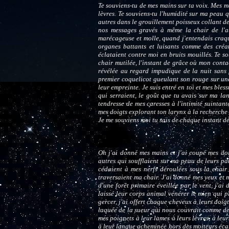
Te souviens-tu de mes mains sur ta voix. Mes ma
lèvres. Te souviens-tu l'humidité sur ma peau q
autres dans le grouillement poisseux collant d
nos messages gravés à même la chair de l'au
marécageuse et molle, quand j'entendais craqu
organes battants et luisants comme des créa
éclataient contre moi en bruits mouillés. Te s
chair mutilée, l'instant de grâce où mon conta
révélée au regard impudique de la nuit sans f
premier coquelicot gueulant son rouge sur un
leur empreinte. Je suis entré en toi et mes ble
qui serraient, le goût que tu avais sur ma lan
tendresse de mes caresses à l'intimité suintan
mes doigts explorant ton larynx à la recherche 
Je me souviens moi tu sais de chaque instant dé
Oh j'ai donné mes mains et j'ai coupé mes doi
autres qui soufflaient sur ma peau de leurs pa
cédaient à mes nerfs déroulées sous la chair
traversaient ma chair. J'ai donné mes yeux et
d'une forêt primaire éveillée par le vent, j'a
laissé leur corps animal vénérer le mien qui pl
gercer, j'ai offert chaque cheveux à leurs doig
laquée de la sueur qui nous couvrait comme des
mes poignets à leur lames à leurs lèvres, à leu
à leur langue acheminée hors des moiteurs écar