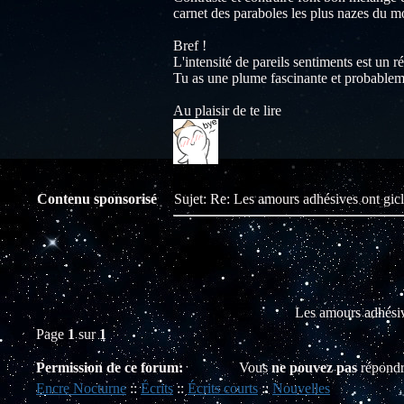
carnet des paraboles les plus nazes du 
Bref !
L'intensité de pareils sentiments est un r
Tu as une plume fascinante et probablem
Au plaisir de te lire
Contenu sponsorisé
Sujet: Re: Les amours adhésives ont gic
Les amours adhésiv
Page
1
sur
1
Permission de ce forum:
Vous
ne pouvez pas
répondr
Encre Nocturne
::
Écrits
::
Écrits courts
::
Nouvelles