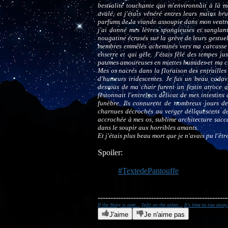
bestialité touchante qui m'environnait à la m
avalé, et j'étais vénéré entres leurs mains br
parfums de la viande assoupie dans mon ventre
j'ai donné mes lèvres spongieuses et sangla
nougatine écrasés sur la grève de leurs gestue
membres emmêlés acheminés vers ma carcasse ét
enserre et qui gèle. J'étais fêlé des tempes j
paumes amoureuses en miettes humides et ma cha
Mes os nacrés dans la floraison des entraille
d'humeurs iridescentes. Je fus un beau cadavr
dessous de ma chair furent un festin atroce a
festonnait l'entrelacs délicat de mes intestin
funèbre. Ils connurent de nombreux jours de
charnues décrochés au verger déliquescent d
accrochée à mes os, sublime architecture sacca
dans le soupir aux horribles amants.
Et j'étais plus beau mort que je n'avais pu l'êtr
Spoiler:
#TextedePantouffe
---------------------------------------------------
If the Story is over...
Split on the ashes...
It's time to run away.
J'aime
Je n'aime pas