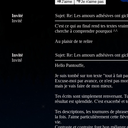
J'aime
Je n'aime pas
Invité
Sujet: Re: Les amours adhésives ont gic
Invité
C'est ce qui au final rend tes textes vrai
cherche à comprendre pourquoi ^^
Au plaisir de te relire
Invité
Sujet: Re: Les amours adhésives ont gic
Invité
Hello Pantouffe,
Je suis tombé sur ton texte "tout à fait pa
Excuse-moi par avance, ce n'est pas mon 
mais je vais faire de mon mieux.
Tes écrits sont simplement renversant. Tu
résultat est splendide. C'est exacerbé et
Tes descriptions, les tournures de phrase
la fois. J'aime particulièrement cette fièv
vie.
Contraste et contraire font bon mélange qu