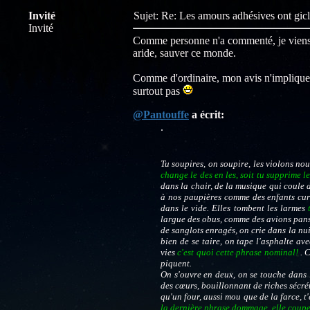
Invité
Sujet: Re: Les amours adhésives ont gic
Invité
Comme personne n'a commenté, je viens, t
aride, sauver ce monde.
Comme d'ordinaire, mon avis n'implique q
surtout pas
@Pantouffe
a écrit:
.
Tu soupires, on soupire, les violons nou
change le des en les, soit tu supprime le
dans la chair, de la musique qui coule da
à nos paupières comme des enfants curi
dans le vide. Elles tombent les larmes
t
largue des obus, comme des avions pansus
de sanglots enragés, on crie dans la nui
bien de se taire, on tape l'asphalte av
vies
c'est quoi cette phrase nominal!
. 
piquent.
On s'ouvre en deux, on se touche dans l
des cœurs, bouillonnant de riches sécréti
qu'un four, aussi mou que de la farce, t
la dernière phrase dommage, elle coupe