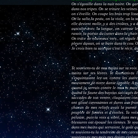
On s'égosille dans la nuit noire. On gar
dans nos tripes. On se triture les veine
on s'éveille. On coupe les bras trop lisse
On la salie la peau, on la viole, on la 
elle devient molle, y a des croûtes, y a
ausculte avec la langue, on caresse le
rasoir, la poésie du cutter dans la chair
On trace de nouveaux vers , on régule l
pleure dessus, on se bave dans le cou. O
Je crois bien tu sais que c'est le récit, d
Te souviens-tu de mes mains sur ta voix.
mains sur tes lèvres. Te souviens-tu
s'esquintaient les un contre les aut
mouvement de notre danse ignoble. A per
quand je serrais contre le mur ta maté
quand la faune des bayous saccagés de 
saccades de ton ventre, claquaient con
ont glissé caressantes et dures aux fro
chacun de mes reliefs avait la pureté
peuplée de fumées et d'étoiles. Ta vo
pelouse, puis ta voix a vibré, dans mes
blessures ont épousé les tiennes. Te sou
dans mes mains qui serraient, le goût qu
te souviens-tu la tendresse de mes cares
souviens-tu mes mots mes doigts exploran