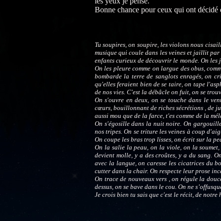
les yeux je pense.
Bonne chance pour ceux qui ont décidé 
Tu soupires, on soupire, les violons nous cisail
musique qui coule dans les veines et jaillit pa
enfants curieux de découvrir le monde. On les je
On les pleure comme on largue des obus, comme 
bombarde la terre de sanglots enragés, on cri
qu'elles feraient bien de se taire, on tape l'as
de nos vies. C'est la débâcle on fuit, on se tro
On s'ouvre en deux, on se touche dans le vent
cœurs, bouillonnant de riches sécrétions , de jus
aussi mou que de la farce, t'es comme de la méla
On s'égosille dans la nuit noire. On gargouill
nos tripes. On se triture les veines à coup d'ai
On coupe les bras trop lisses, on écrit sur la pe
On la salie la peau, on la viole, on la soumet
devient molle, y a des croûtes, y a du sang. On
avec la langue, on caresse les cicatrices du b
cutter dans la chair. On respecte leur prose inc
On trace de nouveaux vers , on régule la douce
dessus, on se bave dans le cou. On ne s’offusqu
Je crois bien tu sais que c'est le récit, de notre 