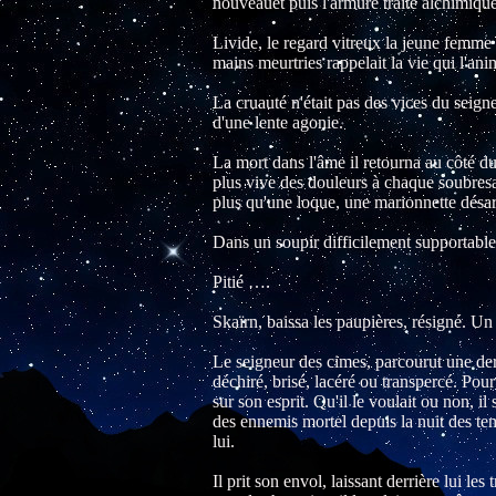
nouveauet puis l'armure traité alchimiquem
Livide, le regard vitreux la jeune femme 
mains meurtries rappelait la vie qui l'ani
La cruauté n'était pas des vices du seigne
d'une lente agonie.
La mort dans l'âme il retourna au côté du
plus vive des douleurs à chaque soubresau
plus qu'une loque, une marionnette désarti
Dans un soupir difficilement supportable 
Pitié ….
Skaïrn, baissa les paupières, résigné. Un 
Le seigneur des cimes, parcourut une dern
déchiré, brisé, lacéré ou transpercé. Po
sur son esprit. Qu'il le voulait ou non, i
des ennemis mortel depuis la nuit des temp
lui.
Il prit son envol, laissant derrière lui le