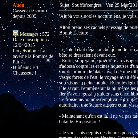
Alton
Sujet: Souffle'cendres
Ven 25 Mar 2016
Casseur de forum
depuis 2005
'Alut à vous nobles nocturniens, je 
Alton prend ses cachets et essaie de post
Bonne Lecture
Messages
:
572
Date d'inscription
:
12/04/2015
Le soleil était déjà couché quand le trio 
Localisation
:
La
bête se dressaient devant eux.
taverne la Pomme de
- Enfin, soupira une guerrière au visage
Pin
s'adossa contre les racines noueuses d'u
Humeur
:
Eh
lourde armure de plates avait été une dif
Chaussette !
vastes forets de l'est, le voyage avait ét
son visage à peine adulte. Recruté deux jo
il le savait, l'emmènerait là où même les pl
fier d'avoir réussi à guider sans encombre
Le troisième homme remotiva le groupe, to
autoritaire, une stature austère et un vis
- Maintenant qu'on est là, il ne va pas t
bataille. En position !
- Je vous suis depuis des heures pensa, Sk