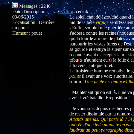
Messages
:
2240
Date d'inscription
:
@Alton
a écrit:
03/06/2015
Le soleil était déjà couché quand l
Localisation
:
Derrière
nid de la bête
virgule
se dressaient
un pouet
- Enfin, soupira une guerrière au
Humeur
:
pouet
s'adossa contre les racines noueu
qui la lourde armure de plates ava
parcourir les vastes forets de l'est,
sa gourde et essuya la sueur sur so
seconde avant d'accepter la mission
tribu
(
ts
n'auraient eu
(
t
)
la folie d'a
à travers l'antique foret.
Le troisième homme remotiva le g
points
il avait une voix autoritaire
sourire.
Une petite assonance/allit
- Maintenant qu'on est là, il ne va
avoir livré bataille. En position !
- Je vous suis depuis des heures p
de rester dissimulé par la ramure de
Attends attends. Qui parle là ? Si
ancrée d'une telle manière qu'ell
faudrait un petit paragraphe disa