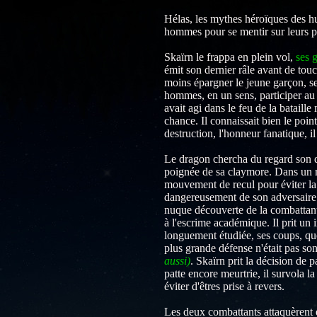
Hélas, les mythes héroïques des h
hommes pour se mentir sur leurs pr
Skaïrn le frappa en plein vol,
ses g
émit son dernier râle avant de touc
moins épargner le jeune garçon, se
hommes, en un sens, participer au 
avait agi dans le feu de la bataill
chance. Il connaissait bien le po
destruction, l'honneur fanatique, i
Le dragon chercha du regard son de
poignée de sa claymore. Dans un ru
mouvement de recul pour éviter la
dangereusement de son adversaire. P
nuque découverte de la combattante
à l'escrime académique. Il prit un i
longuement étudiée, ses coups, qu
plus grande défense n'était pas so
aussi)
. Skaïrn prit la décision de 
patte encore meurtrie, il survola l
éviter d'êtres prise à revers.
Les deux combattants attaquèrent 