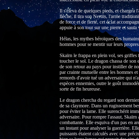
Il s'éleva de quelques pieds, et chargea l
flèche, il tira son Nertiis, l'arme traditi
de force et de fierté, cet éclat accompagn
appuie à son tour sur une pierre et sauta
Hélas, les mythes héroïques des humains 
hommes pour se mentir sur leurs propres 
Skaïrn le frappa en plein vol, ses griffes 
toucher le sol. Le dragon chassa de son e
de son retour au pays pour instiller de n
par crainte mutuelle entre les hommes et l
remords d'avoir tué un adversaire qui n'
espèces ennemies, outre le goût immodéré 
sorte de fin heureuse.
Le dragon chercha du regard son dernier 
de sa claymore. Dans un rugissement best
pour éviter la lame. Elle surenchérit i
adversaire. Pour rompre l'assaut, Skaïrn a
combattante. Elle esquiva d'un pas en arc
un instant pour analyser la guerrière. El
puissants étaient calculés avec une préc