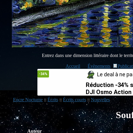
Entrez dans une dimension littéraire dont le territo
Accueil
Évènements
Publicat
Le deal à ne pas
-34%
Réduction -34% s
DJI Osmo Action
Encre Nocturne
::
Écrits
::
Écrits courts
::
Nouvelles
Souf
Auteur