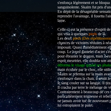
s'enfonça légèrement et se bloqua
sanguinolente. Skaïrn fut pris d'une
En dépit de la désagréable sensatio
reprendre l'avantage, il fouetta l'a
lame.
Celle-ci eut la présence d'esprit d
qui vola à quelques
pieds
de là.
Les deux
pieds (Des répétitioooons
chances de victoires réduites à néan
imposait. Quasi immédiatement elle
coup. Le lourd gantelet d'acier s'é
pour ébranler le dragon, mais il 
esprit meurtrier, elle doubla son a
déforma le visage quand ses phala
main écrasée par le choc, elle util
Skaïrn se referma sur la main avant 
s'enfoncer dans la chair, il sentit l
le sang couler sur sa langue. Il tir
Il cracha par terre le mélange de v
Contrairement à beaucoup de ces 
particulièrement teigneuse et rebell
ne jamais avoir tué de nouveauet p
lui estropiaient le palet.