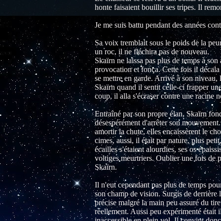
honte faisaient bouillir ses tripes. Il remo
Je me suis battu pendant des années con
Sa voix tremblait sous le poids de la peur
un roc, il ne fléchira pas de nouveau.
Skaïrn ne laissa pas plus de temps à son
provocation et fonça. Cette fois il décala
se mettre en garde. Arrivé à son niveau, l
Skaïrn quand il sentit celle-ci frapper u
coup, il alla s'écraser contre une racine
Entraîné par son propre élan, Skaïrn fondai
désespérément d'arrêter son mouvement. Il
amortir la chute, elles encaissèrent le c
cimes, aussi, il était par nature, plus pet
écailles s'étaient alourdies, ses os épaissi
voltiges meurtriers. Oublier une fois de pl
Skaïrn.
Il n'eut cependant pas plus de temps pour
son champ de vision. Surgis de derrière 
précise malgré la main peu assuré du tire
réellement. Aussi peu expérimenté était il
inaccessible en plein vol. Il convint donc 