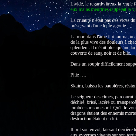
Livide, le regard vitreux la jeune
eux mains meurtries rappelait la vi
La cruauté n'était pas des vices du
préservant d'une lente agonie.
La mort dans l'âme il retourna au c
de la plus vive des douleurs à cha
splendeur. Il n'était plus qu'une lo
couverte de sang noir et de bile.
Dans un soupir difficilement suppor
Pitié ….
Skaïrn, baissa les paupières, résign
Le seigneur des cimes, parcourut un
déchiré, brisé, lacéré ou transper
tombée sur son esprit. Qu'il le vou
dragons étaient des ennemis mortel 
destruction étaient en lui.
Il prit son envol, laissant derrière l
aux vyvernes vivants sur son territo