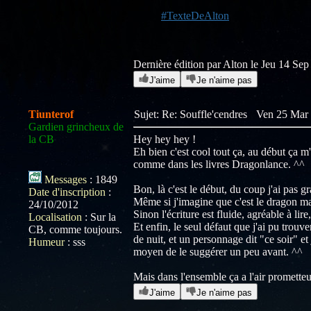
#TexteDeAlton
Dernière édition par Alton le Jeu 14 Sep 
J'aime
Je n'aime pas
Tiunterof
Sujet: Re: Souffle'cendres
Ven 25 Mar 
Gardien grincheux de
la CB
Hey hey hey !
Eh bien c'est cool tout ça, au début ça m
comme dans les livres Dragonlance. ^^
Messages
:
1849
Bon, là c'est le début, du coup j'ai pas g
Date d'inscription
:
Même si j'imagine que c'est le dragon mai
24/10/2012
Sinon l'écriture est fluide, agréable à lir
Localisation
:
Sur la
Et enfin, le seul défaut que j'ai pu trouve
CB, comme toujours.
de nuit, et un personnage dit "ce soir" et
Humeur
:
sss
moyen de le suggérer un peu avant. ^^
Mais dans l'ensemble ça a l'air prometteur,
J'aime
Je n'aime pas