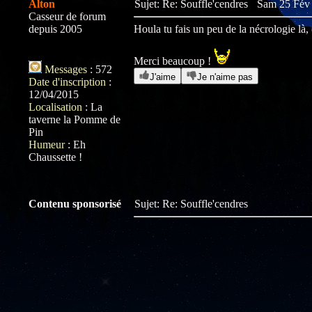
Alton
Sujet: Re: Souffle'cendres
Sam 25 Fév 
Casseur de forum
depuis 2005
Houla tu fais un peu de la nécrologie là, (
Merci beaucoup !
Messages
:
572
J'aime
Je n'aime pas
Date d'inscription
:
12/04/2015
Localisation
:
La
taverne la Pomme de
Pin
Humeur
:
Eh
Chaussette !
Contenu sponsorisé
Sujet: Re: Souffle'cendres