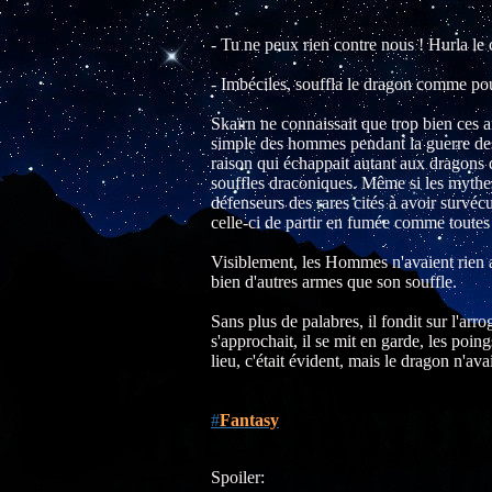
- Tu ne peux rien contre nous ! Hurla le
- Imbéciles, souffla le dragon comme po
Skaïrn ne connaissait que trop bien ces ar
simple des hommes pendant la guerre de
raison qui échappait autant aux dragons q
souffles draconiques. Même si les mythes 
défenseurs des rares cités à avoir survéc
celle-ci de partir en fumée comme toutes 
Visiblement, les Hommes n'avaient rien app
bien d'autres armes que son souffle.
Sans plus de palabres, il fondit sur l'arr
s'approchait, il se mit en garde, les poi
lieu, c'était évident, mais le dragon n'ava
#
Fantasy
Spoiler: