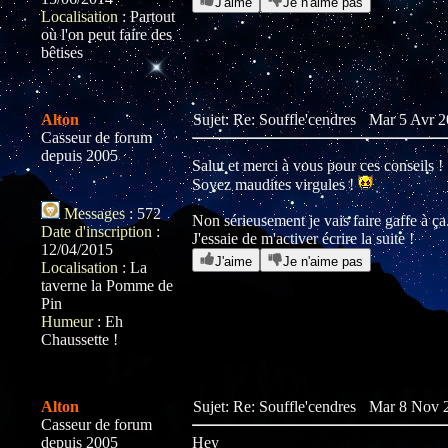
J'aime
Je n'aime pas
Localisation
:
Partout
où l'on peut faire des
bêtises
Alton
Sujet: Re: Souffle'cendres
Mar 5 Avr 2
Casseur de forum
depuis 2005
Salut et merci à vous pour ces conseils !
Soyez maudites virgules !
Messages
:
572
Non sérieusement je vais faire gaffe à ça
Date d'inscription
:
J'essaie de m'activer écrire la suite !
12/04/2015
J'aime
Je n'aime pas
Localisation
:
La
taverne la Pomme de
Pin
Humeur
:
Eh
Chaussette !
Alton
Sujet: Re: Souffle'cendres
Mar 8 Nov 2
Casseur de forum
depuis 2005
Hey