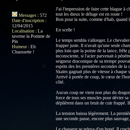
J'ai l'impression de faire cette blague à 
tout les dieux le déluge est en route !
Messages
:
572
Bon pour la suite, comme d'hab, quand les
Date d'inscription
:
12/04/2015
En scelle !
Localisation
:
La
taverne la Pomme de
Le temps sembla s'allonger. Le chevalier s
Pin
frapper juste. Il n'avait qu'une seule cha
Humeur
:
Eh
plus loin que la pointe de la lance, frêle
Chaussette !
inconsciente, si l'acier parvenait à pénétre
seigneur draconique de sa trempe pouvait 
esprits des les premières secondes de la 
Skaïrn gagnait plus de vitesse à chaque se
Arrivé à portée de coup, le cœur de l'ho
côté.
Aucun coup ne vient non plus du dragon.
force de tous ses muscles pour dévier sa tra
déplièrent dans un bruit de cuir frappé. Il
La tension baissa légèrement. La première
une seconde passe, encore plus sauvage
Le chasseur se releva d'un bond. Il cracha