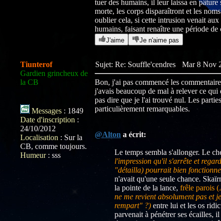
tuer des humains, il leur laissa en pâture 
morte, les corps disparaîtront et les nom
oublier cela, si cette intrusion venait au
humains, faisant renaître une période de
J'aime
Je n'aime pas
Tiunterof
Sujet: Re: Souffle'cendres
Mar 8 Nov 2
Gardien grincheux de
la CB
Bon, j'ai pas commencé les commentaires
j'avais beaucoup de mal à relever ce qui é
pas dire que je l'ai trouvé nul. Les parti
particulièrement remarquables.
Messages
:
1849
Date d'inscription
:
24/10/2012
@Alton
a écrit:
Localisation
:
Sur la
CB, comme toujours.
Le temps sembla s'allonger. Le che
Humeur
:
sss
l'impression qu'il s'arrête et rega
"détailla) pourrait bien fonctionne
n'avait qu'une seule chance. Skaïrn
la pointe de la lance,
frêle parois (
ne me revient absolument pas et je
rempart" ?)
entre lui et les os rid
parvenait à pénétrer ses écailles, i