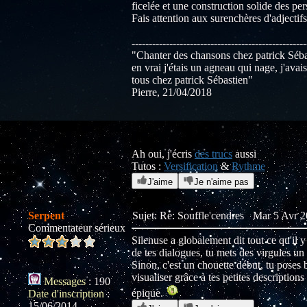
ficelée et une construction solide des per
Fais attention aux surenchères d'adjectifs 
---------------------------------------------------
"Chanter des chansons chez patrick Sébast
en vrai j'étais un agneau qui nage, j'avai
tous chez patrick Sébastien"
Pierre, 21/04/2018
Ah oui, j'écris
des trucs
aussi
Tutos :
Versification
&
Rythme
J'aime
Je n'aime pas
Serpent
Sujet: Re: Souffle'cendres
Mar 5 Avr 2
Commentateur sérieux
Silenuse a globalement dit tout ce qu'il y 
de tes dialogues, tu mets des virgules u
Sinon, c'est un chouette début, tu poses 
visualiser grâce à tes petites description
Messages
:
190
épique.
Date d'inscription
:
15/06/2014