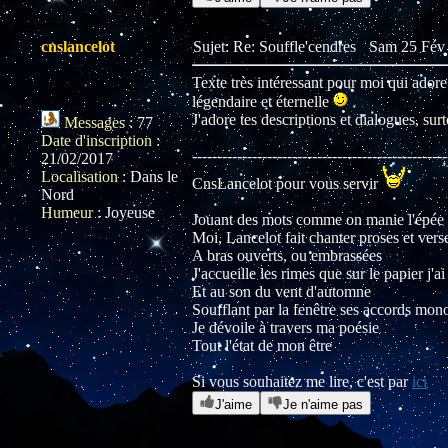
cnslancelot
Sujet: Re: Souffle'cendres
Sam 25 Fév 
Texte très intéressant pour moi qui adore
légendaire et éternelle
J'adore tes descriptions et dialogues, sur
Messages
:
77
Date d'inscription
:
---------------------------------------------------
21/02/2017
Localisation
:
Dans le
CnsLancelot pour vous servir
Nord
Humeur
:
Joyeuse
Jouant des mots comme on manie l'épée
Moi, Lancelot fait chanter proses et vers
A bras ouverts, ou embrassées
J'accueille les rimes que sur le papier j'a
Et au son du vent d'automne
Soufflant par la fenêtre ses accords mon
Je dévoile à travers ma poésie
Tout l'état de mon être
Si vous souhaitez me lire, c'est par
ici
J'aime
Je n'aime pas