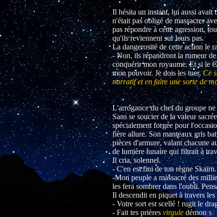
Il hésita un instant, lui aussi avait
n'était pas obligé de massacrer ave
pas répondre à cette agression, tou
qu'ils reviennent sur leurs pas.
La dangerosité de cette action le ra
- Non, ils répandront la rumeur de
conquérir mon royaume. Et si le C
mon pouvoir. Je dois les tuer.
Ce s
narratif et en faire une sorte de m
L'arrogance du chef du groupe ne l
Sans se soucier de la valeur sacrée
spécialement forgée pour l'occasio
fière allure. Son manteaux gris bat
pièces d'armure, valant chacune au
de lumière lunaire qui filtrait à tra
Il cria, solennel.
- C'en est fini de ton règne Skaïrn
-Mon peuple a massacré des millier
les fera sombrer dans l'oubli. Pen
Il descendit en piquet à travers l
- Votre sort est scellé ! rugit le d
- Fait tes prières
virgule
démon
(
s
)