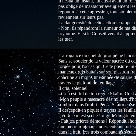
Il hésita un instant, lui aussi avait un rôl
pas obligé de massacrer aveuglément les tr
répondre à cette agression, tout simplemen
reviennent sur leurs pas.
La dangerosité de cette action le rappela 
- Non, ils répandront la rumeur de ma di
royaume. Et si le Conseil venait à appre
les tuer.
L'arrogance du chef du groupe ne l'incit
Sans se soucier de la valeur sacrée du ce
forgée pour l'occasion. Cette posture lui
manteaux gris battait sur son plastron fr
chacune au moins une année de salaire d'un
travers le plafond de feuillage.
Il cria, solennel.
- C'en est fini de ton règne Skaïrn. Ce so
-Mon peuple a massacré des milliers d'hom
sombrer dans l'oubli. Pensa Skaïrn en se
Il descendit en piquet à travers les feui
- Votre sort est scellé ! rugit le dragon e
- Fait tes prières démons ! Répondit l'h
une pierre rouge incandescente incrusté d
dans la nuit. Les trois combattants s'éta