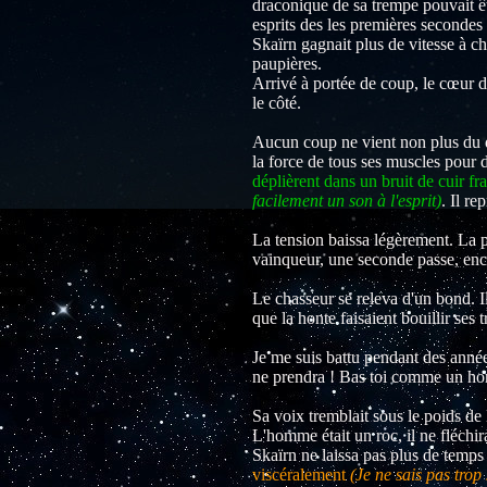
draconique de sa trempe pouvait êt
esprits des les premières secondes 
Skaïrn gagnait plus de vitesse à cha
paupières.
Arrivé à portée de coup, le cœur d
le côté.
Aucun coup ne vient non plus du d
la force de tous ses muscles pour dév
déplièrent dans un bruit de cuir f
facilement un son à l'esprit)
. Il re
La tension baissa légèrement. La pr
vainqueur, une seconde passe, en
Le chasseur se releva d'un bond. Il
que la honte faisaient bouillir ses t
Je me suis battu pendant des anné
ne prendra ! Bas toi comme un h
Sa voix tremblait sous le poids de l
L'homme était un roc, il ne fléchi
Skaïrn ne laissa pas plus de temp
viscéralement
(Je ne sais pas trop 