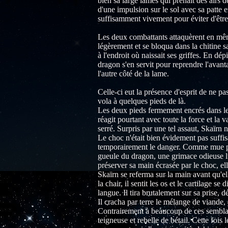
bien sa large lames qui prenait des airs d
d'une impulsion sur le sol avec sa patte e
suffisamment vivement pour éviter d'êtres
Les deux combattants attaquèrent en mêm
légèrement et se bloqua dans la chitine s
à l'endroit où naissait ses griffes. En dé
dragon s'en servit pour reprendre l'avantag
l'autre côté de la lame.
Celle-ci eut la présence d'esprit de ne pa
vola à quelques pieds de là.
Les deux pieds fermement encrés dans le s
réagit pourtant avec toute la force et la
serré. Surpris par une tel assaut, Skaïrn
Le choc n'était bien évidement pas suffis
temporairement le danger. Comme mue par 
gueule du dragon, une grimace odieuse l
préserver sa main écrasée par le choc, el
Skaïrn se referma sur la main avant qu'ell
la chair, il sentit les os et le cartilage s
langue. Il tira brutalement sur sa prise, 
Il cracha par terre le mélange de viande, 
Contrairement à beaucoup de ces semblab
teigneuse et rebelle de bétail. Cette fois