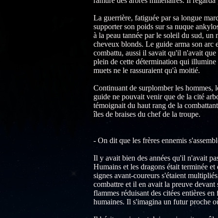
ramure des arbres millénaires. Il regarda p
La guerrière, fatiguée par sa longue marc
supporter son poids sur sa nuque ankylos
à la peau tannée par le soleil du sud, un
cheveux blonds. Le guide arma son arc et 
combattu, aussi il savait qu'il n'avait q
plein de cette détermination qui illumin
muets ne le rassuraient qu'à moitié.
Continuant de surplomber les hommes, le
guide ne pouvait venir que de la cité arb
témoignait du haut rang de la combattante
îles de braises du chef de la troupe.
- On dit que les frères ennemis s'assembl
Il y avait bien des années qu'il n'avait pa
Humains et les dragons était terminée et
signes avant-coureurs s'étaient multiplié
combattre et il en avait la preuve devant s
flammes réduisant des citées entières en 
humaines. Il s'imagina un futur proche o