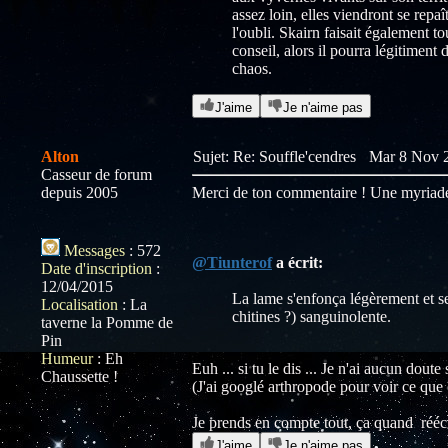
assez loin, elles viendront se repa
l'oubli. Skairn faisait également to
conseil, alors il pourra légitiment
chaos.
J'aime
Je n'aime pas
Alton
Sujet: Re: Souffle'cendres
Mar 8 Nov 2
Casseur de forum
depuis 2005
Merci de ton commentaire ! Une myriade 
Messages
:
572
@Tiunterof
a écrit:
Date d'inscription
:
12/04/2015
La lame s'enfonça légèrement et se 
Localisation
:
La
chitines ?) sanguinolente.
taverne la Pomme de
Pin
Humeur
:
Eh
Euh ... si tu le dis ... Je n'ai aucun doute
Chaussette !
(J'ai googlé arthropode pour voir ce que c'
Je prends en compte tout, ça quand réécri
J'aime
Je n'aime pas