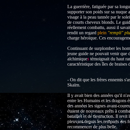
La guerrière, fatiguée par sa long
supporter son poids sur sa nuque 
visage à la peau tannée par le sol
de courts cheveux blonds. Le guide
réellement combattu, aussi il savai
rendit un regard
plein
"rempli" pl
charge héroïque. Ces encouragemen
Continuant de surplomber les homm
jeune guide ne pouvait venir que de
alchimique
s
témoignait du haut ran
caractéristique des îles de braises
- On dit que les frères ennemis s'
Skaïrn.
Il y avait bien des années qu'il n'a
entre les Humains et les dragons é
des années les signes avant-coureur
étaient de nouveaux prêts à combatt
batailles et de destruction. Il rev
pleuvant depuis les remparts des f
recommencer de plus belle.