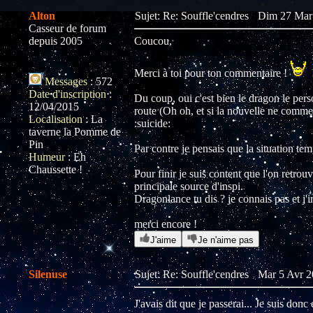
Alton
Sujet: Re: Souffle'cendres
Dim 27 Mar 
Casseur de forum
depuis 2005
Coucou,
Merci à toi pour ton commentaire !
Messages
:
572
Date d'inscription
:
Du coup, oui c'est bien le dragon le pers
12/04/2015
route (Oh oh, et si la nouvelle ne comme
Localisation
:
La
:suicide:
taverne la Pomme de
Pin
Par contre je pensais que la situation temp
Humeur
:
Eh
Chaussette !
Pour finir je suis content que l'on retrou
principale source d'inspi.
Dragonlance tu dis ? je connais pas et j'ir
merci encore !
J'aime
Je n'aime pas
Silenuse
Sujet: Re: Souffle'cendres
Mar 5 Avr 2
J'avais dit que je passerai... Je suis donc