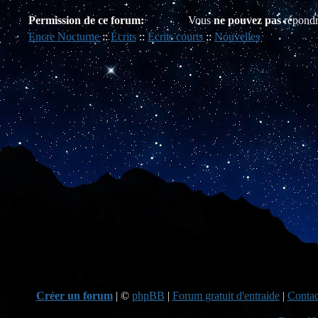
Permission de ce forum:
Vous
ne pouvez pas
répondr
Encre Nocturne
::
Écrits
::
Écrits courts
::
Nouvelles
Créer un forum
|
©
phpBB
|
Forum gratuit d'entraide
|
Contac