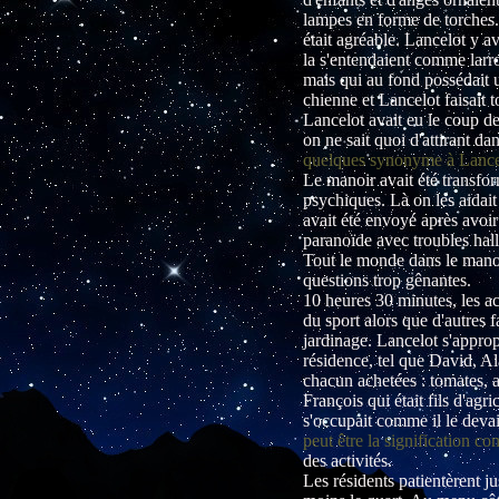
lampes en forme de torches. 
était agréable. Lancelot y a
la s'entendaient comme larron
mais qui au fond possédait un
chienne et Lancelot faisait to
Lancelot avait eu le coup de f
on ne sait quoi d'attirant da
quelques synonyme à Lancelo
Le manoir avait été transfor
psychiques. Là on les aidait 
avait été envoyé après avoi
paranoïde avec troubles hall
Tout le monde dans le manoir
questions trop gênantes.
10 heures 30 minutes, les a
du sport alors que d'autres
jardinage. Lancelot s'approp
résidence, tel que David, Ala
chacun achetées : tomates, a
François qui était fils d'agr
s'occupait comme il le devai
peut être la signification co
des activités.
Les résidents patientèrent j