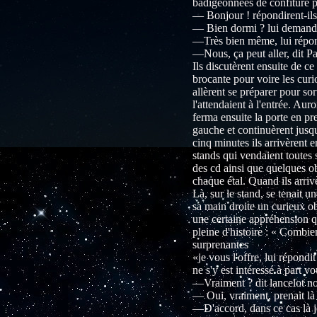
badigeonnées de confiture pu
— Bonjour ! répondirent-il
— Bien dormi ? lui demanda
—Très bien même, lui répond
—Nous, ça peut aller, dit Pa
Ils discutèrent ensuite de ce
brocante pour voire les curi
allèrent se préparer pour sor
l'attendaient à l'entrée. Auro
ferma ensuite la porte en pre
gauche et continuèrent jusqu
cinq minutes ils arrivèrent e
stands qui vendaient toutes 
des cd ainsi que quelques ob
chaque étal. Quand ils arriv
Là, sur le stand, se tenait 
sa main droite un curieux ob
une certaine appréhension qu
pleine d'histoire : « Combie
surprenantes
«je vous l'offre, lui répondi
ne s'y est intéressé à part vo
—Vraiment ? dit lancelot n
— Oui, vraiment, prenait là 
—D'accord, dans ce cas là j