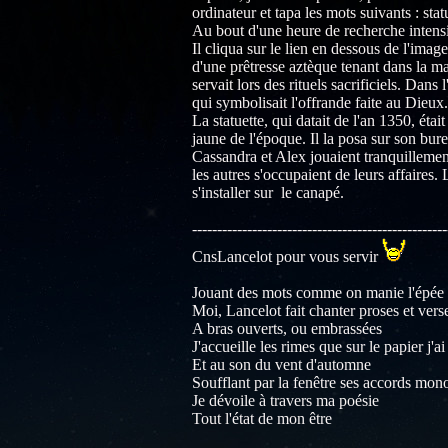
ordinateur et tapa les mots suivants : st
Au bout d'une heure de recherche intensiv
Il cliqua sur le lien en dessous de l'imag
d'une prêtresse aztèque tenant dans la ma
servait lors des rituels sacrificiels. Dans
qui symbolisait l'offrande faite au Dieux.
La statuette, qui datait de l'an 1350, éta
jaune de l'époque. Il la posa sur son bure
Cassandra et Alex jouaient tranquillement
les autres s'occupaient de leurs affaires.
s'installer sur le canapé.
---------------------------------------------------
CnsLancelot pour vous servir
Jouant des mots comme on manie l'épée
Moi, Lancelot fait chanter proses et vers
A bras ouverts, ou embrassées
J'accueille les rimes que sur le papier j'a
Et au son du vent d'automne
Soufflant par la fenêtre ses accords mon
Je dévoile à travers ma poésie
Tout l'état de mon être