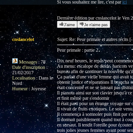
Si vous souhaitez me lire, c'est par
ici
Dernière édition par cnslancelot le Ven 2
J'aime
Je n'aime pas
cnslancelot
Sujet: Re: Peur primale et autres récits 
Peur primale : partie 2
Dix neuf heures, le repas peut commenc
Messages
:
78
Au menu: escalope de dinde, haricots vert
Date d'inscription
:
bureau afin de continuer la nouvelle qu'il 
21/02/2017
Ça parlait d'une vielle femme qui avait t
Localisation
:
Dans le
obtenir justice et réparations Il brancha
Nord
était concentré et ne se laissait pas distr
Humeur
:
Joyeuse
Il pianota ainsi sur son clavier jusqu'à c
et finit même par s'endormir
Il était parti pour un étrange voyage sur
Il vivait de fruits exotiques. Le soir ven
Il commença à somnoler puis finit par s'
Il dormait paisiblement quand tout à coup 
en sursaut. Il tendit l'oreille pour écoute
trois jolies jeunes femmes ayant pour seu