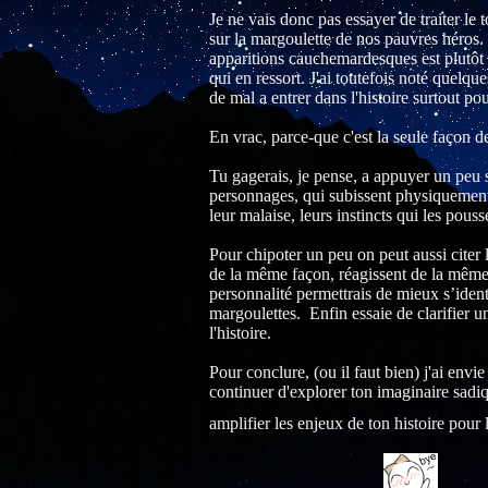
Je ne vais donc pas essayer de traiter l
sur la margoulette de nos pauvres héros
apparitions cauchemardesques est plutôt 
qui en ressort. J'ai toutefois noté quelque
de mal a entrer dans l'histoire surtout pour
En vrac, parce-que c'est la seule façon d
Tu gagerais, je pense, a appuyer un peu s
personnages, qui subissent physiquement 
leur malaise, leurs instincts qui les pou
Pour chipoter un peu on peut aussi citer 
de la même façon, réagissent de la mêm
personnalité permettrais de mieux s’identi
margoulettes. Enfin essaie de clarifier un
l'histoire.
Pour conclure, (ou il faut bien) j'ai envie
continuer d'explorer ton imaginaire sadiqu
amplifier les enjeux de ton histoire pour