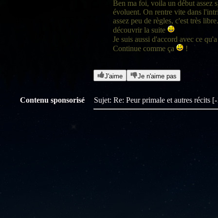
Ben ma foi, voila un début assez
évoluent. On rentre vite dans l'int
assez peu de règles, c'est très libre
découvrir la suite
Je suis aussi d'accord avec ce qu'
Continue comme ça
!
J'aime
Je n'aime pas
Contenu sponsorisé
Sujet: Re: Peur primale et autres récits 