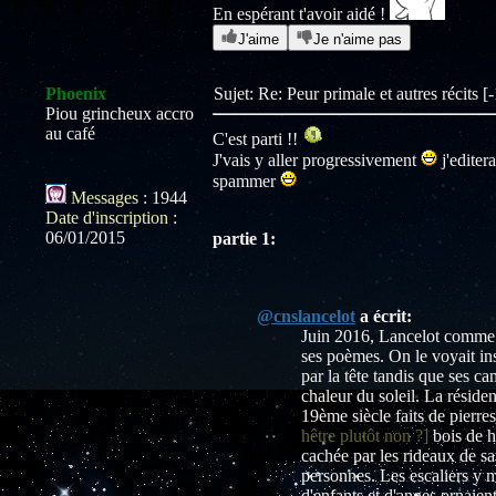
En espérant t'avoir aidé !
J'aime
Je n'aime pas
Phoenix
Sujet: Re: Peur primale et autres récits 
Piou grincheux accro
au café
C'est parti !!
J'vais y aller progressivement
j'editer
spammer
Messages
:
1944
Date d'inscription
:
06/01/2015
partie 1:
@cnslancelot
a écrit:
Juin 2016, Lancelot comme à 
ses poèmes. On le voyait inspi
par la tête tandis que ses c
chaleur du soleil. La réside
19ème siècle faits de pierre
hêtre plutôt non ?]
bois de h
cachée par les rideaux de sat
personnes. Les escaliers y m
d'enfants et d'anges ornaient