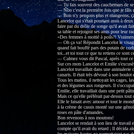
— Tu fais souvent des cauchemars de se
— Non c'est la première fois que je fais u
— Bon n'y pensons plus et mangeons, ça t
Lancelot qui s'était pourtant assis à deux 
faire par du drôle de songe qu'il avait fait
sa table et rejoignit ses amis pour leur ra
«Des femmes à moitié à poils?! Vraiment 
— Oh ça va! Répondit Lancelot le visage 
quand fait bouffé pars des putain de corb
toi...et toi tout ce que tu retiens ce sont
— Calmez vous dit Pascal, après tout ce 
Sur ces mots Lancelot et Emilie s'excusèren
Lancelot travaillait dans une animalerie o
canaris. Il était très dévoué à son boulot e
Tous les matins, il nettoyait les cages, la
et des légumes aux rongeurs. Il s'occupai
Emilie, elle travaillait dans une petit pât
Mais ce qu'elle préférait par-dessus tout 
Elle le faisait avec amour et tout le mond
à la crème de cassis monté sur une génois
roses en pâte d'amandes.
Bon revenons à nos moutons!
Lancelot se rendait à son lieu de travail 
compte qu'il avait du retard ; Il décida a
les maisons hautes ne permettaient pas de fi