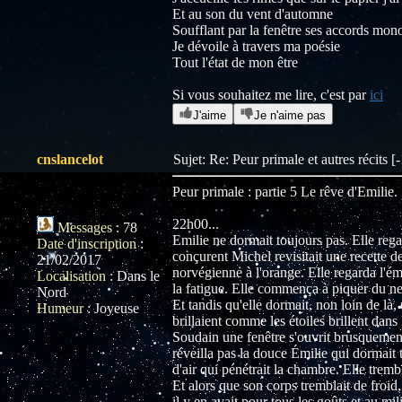
Et au son du vent d'automne
Soufflant par la fenêtre ses accords mon
Je dévoile à travers ma poésie
Tout l'état de mon être
Si vous souhaitez me lire, c'est par
ici
J'aime
Je n'aime pas
cnslancelot
Sujet: Re: Peur primale et autres récits 
Peur primale : partie 5 Le rêve d'Emilie.
22h00...
Messages
:
78
Emilie ne dormait toujours pas. Elle rega
Date d'inscription
:
conçurent Michel revisitait une recette 
21/02/2017
norvégienne à l'orange. Elle regarda l'é
Localisation
:
Dans le
la fatigue. Elle commença à piquer du ne
Nord
Et tandis qu'elle dormait, non loin de là, 
Humeur
:
Joyeuse
brillaient comme les étoiles brillent dans l
Soudain une fenêtre s'ouvrit brusquement 
réveilla pas la douce Émilie qui dormait 
d'air qui pénétrait la chambre. Elle trem
Et alors que son corps tremblait de froid,
il y en avait pour tous les goûts et au mil