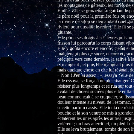
les montagnes de gâteaux, les forêts de s
Emilie. Elle se promenait regardant le 
le père noël pour la première fois ou enco
la rivière de sirop se demandant quel goût
rivière pour aussitôt le retirer. Elle fit 
gluante.
Elle porta ses doigts à ses lèvres puis a
frisson lui parcourut le corps faisant vibr
Elle y goûta encore et encore, c'était si bo
maintenant plus de sucre, encore et enco
précipita vers cette dernière, la salive 
et mangeait ; et plus elle mangeait plus il
mais quelque chose en elle lui répétait de
« Non ! J'en ai assez ! », essaya-t-elle de 
Elle essaya, se força à ne plus manger. Ce
résister plus longtemps et se rua sur tout 
avalait de choses sucrées plus elle enfla
peau commençait à se craqueler, se fissure
douleur intense au niveau de l'estomac. El
sucette parfum cassis. Elle tenta de résist
bouche et là son ventre se mis à gronder,
éclatèrent les unes après les autres jusq
volèrent ; un bras atterrit ici, un pied là.
Elle se leva brutalement, tomba de son lit