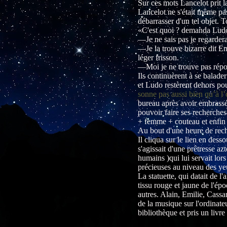
Sur ces mots Lancelot prit la
Lancelot ne s'était même pas
débarrasser d'un tel objet. To
«C'est quoi ? demanda Ludo,
—Je ne sais pas je regardera
—Je la trouve bizarre dit Em
léger frisson.
—Moi je ne trouve pas répondi
Ils continuèrent à se balade
et Ludo restèrent dehors pou
sonne pas aussi bien qu’à l’o
bureau après avoir embrassé s
pouvoir faire ses recherches 
+ femme + couteau et enfin 
Au bout d'une heure de reche
Il cliqua sur le lien en des
s'agissait d'une prêtresse az
humains )qui lui servait lors 
précieuses au niveau des yeu
La statuette, qui datait de 
tissu rouge et jaune de l'ép
autres. Alain, Emilie, Cassa
de la musique sur l'ordinateu
bibliothèque et pris un livre