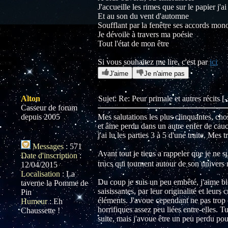
J'accueille les rimes que sur le papier j'a
Et au son du vent d'automne
Soufflant par la fenêtre ses accords mon
Je dévoile à travers ma poésie
Tout l'état de mon être
Si vous souhaitez me lire, c'est par
ici
J'aime
Je n'aime pas
Alton
Sujet: Re: Peur primale et autres récits 
Casseur de forum
depuis 2005
Mes salutations les plus clinquantes, cho
et âme perdu dans un autre enfer de cauc
j'ai lu les parties 3 à 5 d'une traite. Me
Messages
:
571
Avant tout je tiens a rappeler que je ne s
Date d'inscription
:
trucs qui tournent autour de son univers m
12/04/2015
Localisation
:
La
Du coup je suis un peu embêté, j'aime bie
taverne la Pomme de
saisissantes, par leur originalité et leur
Pin
éléments. J'avoue cependant ne pas trop c
Humeur
:
Eh
horrifiques assez peu liées entre-elles. 
Chaussette !
suite, mais j'avoue être un peu perdu po