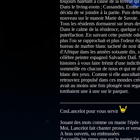
toujours haletant à cause de la terreur qu'
Dans le living-room ; Cassandra, Emilie e
décida de se joindre à la partie. Puis deh
nouveau sur le manoir Marie de Savoie.
Tous les résidents dormaient sur leurs de
Dans le calme de la résidence, quelque c
putréfaction .En suivant cette putride od
plus l'on se rapprochait et plus l'odeur ét
bureau de marbre blanc tacheté de noir d
d'Afrique dans les années soixante dix, 
célèbre peintre espagnol Salvador Dalí. S
histoires à vous faire frémir d'une indicib
sommeille en chacun de nous et qui ne dem
blanc des yeux. Comme si elle auscultait
retrouviez propulsé dans ces mondes créé
avait au moins une fois plongée son regard
tombaient une à une sur le parquet.
---------------------------------------------------
CnsLancelot pour vous servir
Jouant des mots comme on manie l'épée
Moi, Lancelot fait chanter proses et vers
A bras ouverts, ou embrassées
J'accueille les rimes que sur le papier j'a