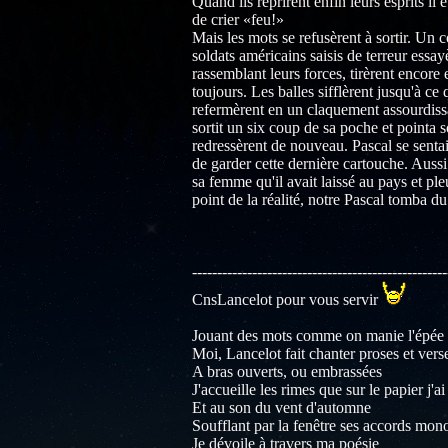
Quand ils reprirent enfin leurs esprits il 
de crier «feu!»
Mais les mots se refusèrent à sortir. Un 
soldats américains saisis de terreur essa
rassemblant leurs forces, tirèrent encore 
toujours. Les balles sifflèrent jusqu'à ce 
refermèrent en un claquement assourdissa
sortit un six coup de sa poche et pointa 
redressèrent de nouveau. Pascal se sentait 
de garder cette dernière cartouche. Aussi 
sa femme qu'il avait laissé au pays et p
point de la réalité, notre Pascal tomba du 
---------------------------------------------------
CnsLancelot pour vous servir
Jouant des mots comme on manie l'épée
Moi, Lancelot fait chanter proses et vers
A bras ouverts, ou embrassées
J'accueille les rimes que sur le papier j'a
Et au son du vent d'automne
Soufflant par la fenêtre ses accords mon
Je dévoile à travers ma poésie