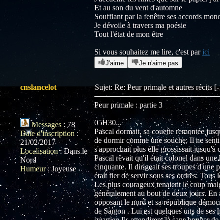
Et au son du vent d'automne
Soufflant par la fenêtre ses accords mon
Je dévoile à travers ma poésie
Tout l'état de mon être
Si vous souhaitez me lire, c'est par
ici
J'aime
Je n'aime pas
cnslancelot
Sujet: Re: Peur primale et autres récits 
Peur primale : partie 3
05H30...
Messages
:
78
Pascal dormait, sa couette remontée jusqu'
Date d'inscription
:
de dormir comme une souche; Il ne sentit 
21/02/2017
s'approchait plus elle grossissait jusqu'à
Localisation
:
Dans le
Pascal rêvait qu'il était colonel dans un
Nord
cinquante. Il dirigeait ses troupes d'une p
Humeur
:
Joyeuse
était fier de servir sous ses ordres. Tous 
Les plus courageux tenaient le coup malgré 
généralement au bout de deux jours. En av
opposant le nord et sa république démocra
de Saigon . Lui est quelques uns de ses 
quartier. Ils attendirent là sans bouger d