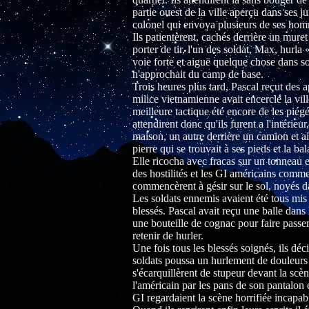
partie ouest de la ville aperçu dans ses 
colonel qui envoya plusieurs de ses homm
Ils patientèrent, cachés derrière un muret
porter de tir, l'un des soldat, Max, hurla 
voie forte et aiguë quelque chose dans so
n'approchait du camp de base.
Trois heures plus tard, Pascal reçut des 
milice vietnamienne avait encerclé la vill
meilleure tactique été encore de les piégés
attendirent donc qu'ils furent a l'intérie
maison, un autre derrière un camion et ai
pierre qui se trouvait à ses pieds et la bal
Elle ricocha avec fracas sur un tonneau et 
des hostilités et les GI américains commen
commencèrent à gésir sur le sol, noyés da
Les soldats ennemis avaient été tous mis h
blessés. Pascal avait reçu une balle dans 
une bouteille de cognac pour faire passer 
retenir de hurler.
Une fois tous les blessés soignés, ils déci
soldats poussa un hurlement de douleurs m
s'écarquillèrent de stupeur devant la scèn
l'américain par les pans de son pantalon
GI regardaient la scène horrifiée incapabl