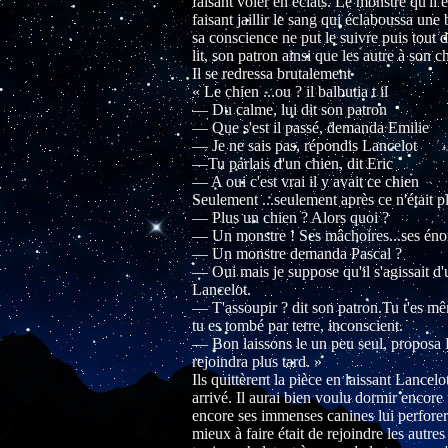
faisant voler en éclats. Le monstre qu'il
faisant jaillir le sang qui éclaboussa une
sa conscience ne put le suivre puis tout de
lit, son patron ainsi que les autre à son c
Il se redressa brutalement
« Le chien ...ou ? il balbutia t il
— Du calme, lui dit son patron
— Que s'est il passé, demanda Emilie
— Je ne sais pas, répondis Lancelot
—Tu parlais d'un chien, dit Eric
— A oui c'est vrai il y avait ce chien
Seulement ...seulement après ce n'était p
— Plus un chien ? Alors quoi ?
— Un monstre ! Ses mâchoires...ses énorme
— Un monstre demanda Pascal ?
— Oui mais je suppose qu'il s'agissait d'u
Lancelot.
— T'assoupir ? dit son patron.Tu t'es mê
tu es tombé par terre, inconscient.
— Bon laissons le un peu seul, proposa Em
rejoindra plus tard. »
Ils quittèrent la pièce en laissant Lancelo
arrivé. Il aurai bien voulu dormir encor
encore ses immenses canines lui perforer 
mieux à faire était de rejoindre les autr