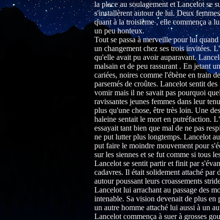
la place au soulagement et Lancelot se su
s'installèrent autour de lui. Deux femmes p
quant à la troisième , elle commença a l
un peu honteux.
Tout se passa à merveille pour lui quand 
un changement chez ses trois invitées. L'u
qu'elle avait pu avoir auparavant. Lancelo
malsain et de peu rassurant . En jetant 
cariées, noires comme l'ébène en train de 
parsemés de croûtes. Lancelot sentit des r
vomir mais il ne savait pas pourquoi quelq
ravissantes jeunes femmes dans leur tenu
plus qu'une chose, être très loin. Une d
haleine sentait le mort en putréfaction. 
essayait tant bien que mal de ne pas resp
ne put lutter plus longtemps. Lancelot aur
put faire le moindre mouvement pour s'éc
sur les siennes et se fut comme si tous 
Lancelot se sentit partir et finit par s'éva
cadavres. Il était solidement attaché par 
autour poussant leurs croassements stride
Lancelot lui arrachant au passage des morc
intenable. Sa vision devenait de plus en pl
un autre homme attaché lui aussi à un autre
Lancelot commença à suer à grosses goutt