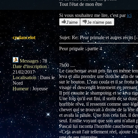
Tout l'état de mon être
Si vous souhaitez me lire, c'est par
ici
J'aime
Je n'aime pas
cnslancelot
Sujet: Re: Peur primale et autres récits 
Peur primale : partie 4
Messages
:
78
7h00 ....
Date d'inscription
:
Le cauchemar avait pris fin en même temps
21/02/2017
leva et alla prendre une douche afin de se
Localisation
:
Dans le
sur le bouton. L'eau coula et il se frotta 
Nord
visage et descendit lentement en prenant s
Humeur
:
Joyeuse
Il prit ensuite le shampoing et se lava r
Une fois qu'il eut fini, il sortit de sa do
horrible rêve, il ressentit comme une légè
chevet qui se trouvait à droite de la tête
et avala la pilule. Une fois cela fait, il d
seul. Emilie voyant que son ami n'allait p
Pascal lui raconta l'horrible cauchemar q
«Cela avait l'air tellement réel, ajoute t-
une de ses migraine.