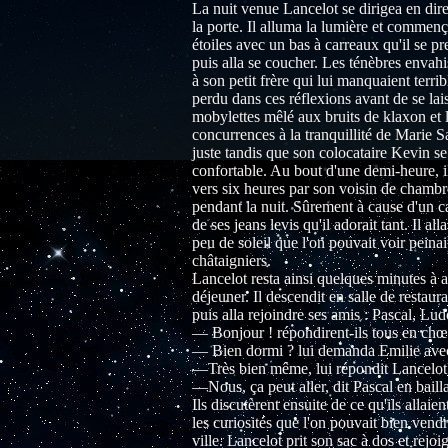
La nuit venue Lancelot se dirigea en dire
la porte. Il alluma la lumière et commenç
étoiles avec un bas à carreaux qu'il se pr
puis alla se coucher. Les ténèbres envahis
à son petit frère qui lui manquaient terri
perdu dans ces réflexions avant de se la
mobylettes mêlé aux bruits de klaxon et l
concurrences à la tranquillité de Marie
juste tandis que son colocataire Kevin se 
confortable. Au bout d'une demi-heure, il
vers six heures par son voisin de chambr
pendant la nuit. Sûrement à cause d'un c
de ses jeans levis qu'il adorait tant. Il al
peu de soleil que l'on pouvait voir peinai
châtaigniers.
Lancelot resta ainsi quelques minutes à a
déjeuner. Il descendit en salle de restaur
puis alla rejoindre ses amis : Pascal, Lud
— Bonjour ! répondirent-ils tous en chœ
— Bien dormi ? lui demanda Emilie avec
—Très bien même, lui répondit Lancelot q
—Nous, ça peut aller, dit Pascal en baill
Ils discutèrent ensuite de ce qu'ils allai
les curiosités que l'on pouvait bien vendr
ville. Lancelot prit son sac à dos et rejo