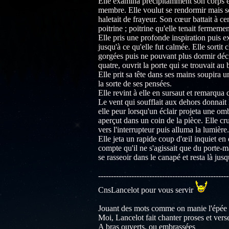
Elle examina précipitamment son corps et
membre. Elle voulut se rendormir mais se 
haletait de frayeur. Son cœur battait à cent 
poitrine ; poitrine qu'elle tenait fermemen
Elle pris une profonde inspiration puis ex
jusqu'à ce qu'elle fut calmée. Elle sortit c
gorgées puis ne pouvant plus dormir décid
quatre, ouvrit la porte qui se trouvait au 
Elle prit sa tête dans ses mains soupira 
la sorte de ses pensées.
Elle revint à elle en sursaut et remarqua 
Le vent qui soufflait aux dehors donnait 
elle peur lorsqu'un éclair projeta une ombr
aperçut dans un coin de la pièce. Elle cru
vers l'interrupteur puis alluma la lumière.
Elle jeta un rapide coup d'œil inquiet en d
compte qu'il ne s'agissait que du porte-m
se rasseoir dans le canapé et resta là jus
---------------------------------------------------
CnsLancelot pour vous servir
Jouant des mots comme on manie l'épée
Moi, Lancelot fait chanter proses et vers
A bras ouverts, ou embrassées