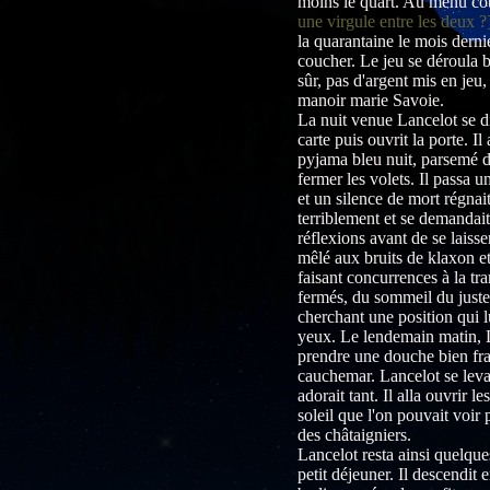
moins le quart. Au menu côt
une virgule entre les deux ?
la quarantaine le mois dernie
coucher. Le jeu se déroula 
sûr, pas d'argent mis en jeu,
manoir marie Savoie.
La nuit venue Lancelot se di
carte puis ouvrit la porte. I
pyjama bleu nuit, parsemé de 
fermer les volets. Il passa 
et un silence de mort régnait
terriblement et se demandait 
réflexions avant de se lais
mêlé aux bruits de klaxon et
faisant concurrences à la t
fermés, du sommeil du juste 
cherchant une position qui l
yeux. Le lendemain matin, La
prendre une douche bien fra
cauchemar. Lancelot se leva 
adorait tant. Il alla ouvrir l
soleil que l'on pouvait voir 
des châtaigniers.
Lancelot resta ainsi quelqu
petit déjeuner. Il descendit 