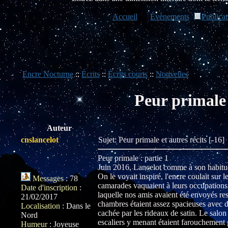
Accueil
Évènements
Publicat
Encre Nocturne
::
Écrits
::
Écrits courts
::
Nouvelles
Peur primale e
Auteur
cnslancelot
Sujet: Peur primale et autres récits [-16
Peur primale : partie 1
Juin 2016, Lancelot comme à son habitude,
On le voyait inspiré, l'encre coulait sur le 
Messages
:
78
camarades vaquaient à leurs occupations. 
Date d'inscription
:
laquelle nos amis avaient été envoyés re
21/02/2017
chambres étaient assez spacieuses avec des
Localisation
:
Dans le
cachée par les rideaux de satin. Le salon 
Nord
escaliers y menant étaient farouchement g
Humeur
:
Joyeuse