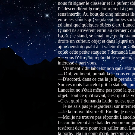
nous fit signer le classeur et ils purent s
Ils descendirent la rue, tournèrent à gau
sens interdit. Au bout de cinq minutes ils
entre les stands qui vendaient toutes sor
cd ainsi que quelques objets d'art. Lancel
Quand ils arrivèrent enfin au dernier ; q
Là, sur le stand, se tenait une petite st
droite un curieux objet et dans l'autre u
appréhension quant à la valeur d'une tell
coûte cette petite statuette ? demanda La
«je vous l'offre, lui répondit le vendeur,
intéressé à part vous.
—Vraiment ? dit lancelot non sans éton
— Oui, vraiment, prenait là je vous en pr
—D'accord, dans ce cas là je la prends, 
Sur ces mots Lancelot prit la statuette pui
Lancelot ne s'était même pas posé la ques
objet. Tout ce qu'il savait, c'est qu'il la v
«C'est quoi ? demanda Ludo, qu'est que 
—Je ne sais pas je regarderai sur interne
—Je la trouve bizarre dit Emilie, je ne sa
—Moi je ne trouve pas répondit Lancelot; J
Ils continuèrent à se balader encore un p
restèrent dehors pour s'en griller une, La
la porte, jeta un coup d'œil, personne. Ouf