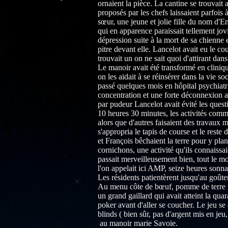
ornaient la pièce. La cantine se trouvait
proposés par les chefs laissaient parfois
sœur, une jeune et jolie fille du nom d'Em
qui en apparence paraissait tellement jovi
dépression suite à la mort de sa chienne et
pitre devant elle. Lancelot avait eu le coup
trouvait un on ne sait quoi d'attirant dans
Le manoir avait été transformé en cliniqu
on les aidait à se réinsérer dans la vie so
passé quelques mois en hôpital psychiatr
concentration et une forte déconnexion a
par pudeur Lancelot avait évité les quest
10 heures 30 minutes, les activités comm
alors que d'autres faisaient des travaux
s'appropria le tapis de course et le rest
et François bêchaient la terre pour y plan
cornichons, une activité qu'ils connaissaie
passait merveilleusement bien, tout le m
l'on appelait ici AMP, seize heures sonna 
Les résidents patientèrent jusqu'au goûte
Au menu côte de bœuf, pomme de terre no
un grand gaillard qui avait atteint la qua
poker avant d'aller se coucher. Le jeu s
blinds ( bien sûr, pas d'argent mis en jeu,
au manoir marie Savoie.