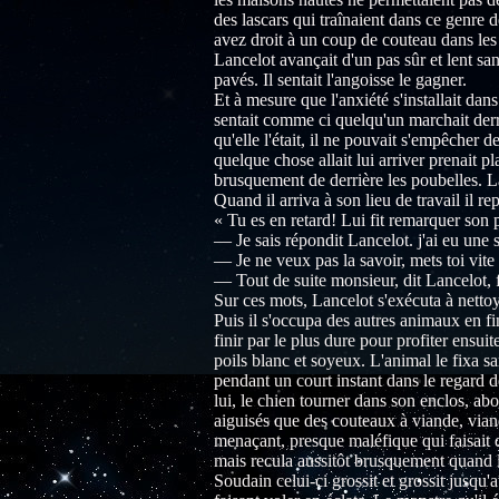
des lascars qui traînaient dans ce genre d
avez droit à un coup de couteau dans les e
Lancelot avançait d'un pas sûr et lent san
pavés. Il sentait l'angoisse le gagner.
Et à mesure que l'anxiété s'installait dans
sentait comme ci quelqu'un marchait derrièr
qu'elle l'était, il ne pouvait s'empêcher 
quelque chose allait lui arriver prenait pl
brusquement de derrière les poubelles. L
Quand il arriva à son lieu de travail il rep
« Tu es en retard! Lui fit remarquer son 
— Je sais répondit Lancelot. j'ai eu une s
— Je ne veux pas la savoir, mets toi vite
— Tout de suite monsieur, dit Lancelot, fa
Sur ces mots, Lancelot s'exécuta à nettoye
Puis il s'occupa des autres animaux en fin
finir par le plus dure pour profiter ensui
poils blanc et soyeux. L'animal le fixa sa
pendant un court instant dans le regard 
lui, le chien tourner dans son enclos, abo
aiguisés que des couteaux à viande, viande 
menaçant, presque maléfique qui faisait d
mais recula aussitôt brusquement quand l
Soudain celui-ci grossit et grossit jusqu'