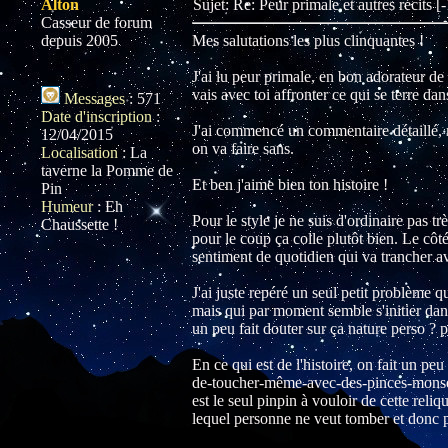
Alton
Sujet: Re: Peur primale et autres récits 
Casseur de forum
depuis 2005
Mes salutations les plus clinquantes !
J'ai lu peur primale, en bon adorateur d
vais avec toi affronter ce qui se terre da
Messages
:
571
Date d'inscription
:
J'ai commencé un commentaire détaillé, m
12/04/2015
on va faire sans.
Localisation
:
La
taverne la Pomme de
Et ben j'aime bien ton histoire !
Pin
Humeur
:
Eh
Pour le style je ne suis d'ordinaire pas t
Chaussette !
pour le coup ça colle plutôt bien. Le côté
sentiment de quotidien qui va trancher ave
J'ai juste repéré un seul petit problème q
mais qui par moment semble s'initier dan
un peu fait douter sur ça nature perso ? p
En ce qui est de l'histoire, on fait un p
de-toucher-même-avec-des-pinces-monseig
est le seul pinpin à vouloir de cette reli
lequel personne ne veut tomber et donc p