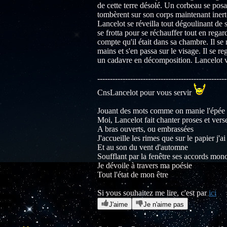
de cette terre désolé. Un corbeau se posa 
tombèrent sur son corps maintenant inert
Lancelot se réveilla tout dégoulinant de su
se frotta pour se réchauffer tout en rega
compte qu'il était dans sa chambre. Il se r
mains et s'en passa sur le visage. Il se reg
un cadavre en décomposition. Lancelot vom
---------------------------------------------------
CnsLancelot pour vous servir
Jouant des mots comme on manie l'épée
Moi, Lancelot fait chanter proses et vers
A bras ouverts, ou embrassées
J'accueille les rimes que sur le papier j'a
Et au son du vent d'automne
Soufflant par la fenêtre ses accords mon
Je dévoile à travers ma poésie
Tout l'état de mon être
Si vous souhaitez me lire, c'est par
ici
J'aime
Je n'aime pas