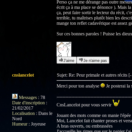
Perso ça ne me dérange pas outre mesure 
écrit ça à ma place se dénonce ). Mais l
ça, peut faire sortir le lecteur du récit, c
terrible, tu maîtrises plutôt bien les descr
mange ton reflet cadavérique est assez gé
Sur ces bonnes paroles ! Puisse les dieux
J'aime
Je n'aime pas
cnslancelot
Sujet: Re: Peur primale et autres récits 
Merci pour ton analyse
Je posterai la 
---------------------------------------------------
Messages
:
78
Date d'inscription
:
CnsLancelot pour vous servir
21/02/2017
Localisation
:
Dans le
Jouant des mots comme on manie l'épée
Nord
Moi, Lancelot fait chanter proses et vers
Humeur
:
Joyeuse
A bras ouverts, ou embrassées
J'accueille les rimes que sur le papier j'a