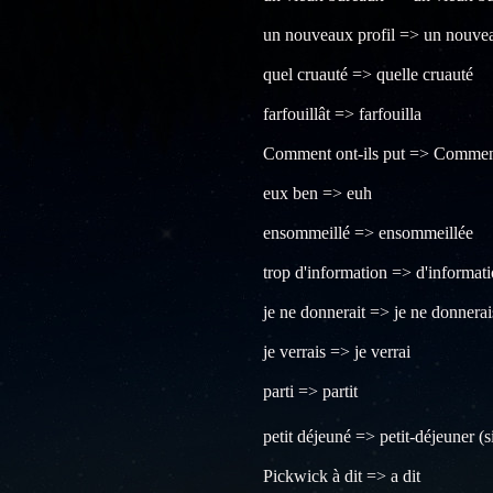
un nouveaux profil => un nouvea
quel cruauté => quelle cruauté
farfouillât => farfouilla
Comment ont-ils put => Comment
eux ben => euh
ensommeillé => ensommeillée
trop d'information => d'informat
je ne donnerait => je ne donnerai
je verrais => je verrai
parti => partit
petit déjeuné => petit-déjeuner (s
Pickwick à dit => a dit