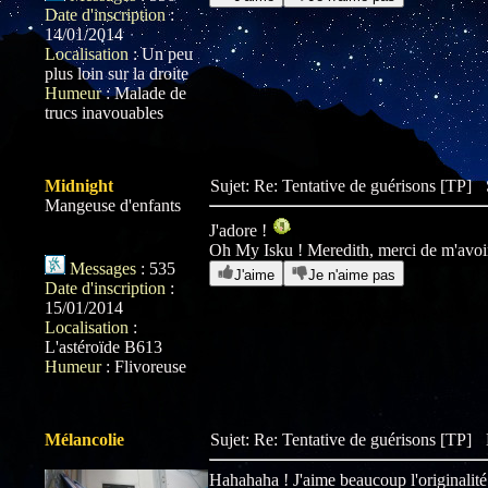
Date d'inscription
:
14/01/2014
Localisation
:
Un peu
plus loin sur la droite
Humeur
:
Malade de
trucs inavouables
Midnight
Sujet: Re: Tentative de guérisons [TP]
Mangeuse d'enfants
J'adore !
Oh My Isku ! Meredith, merci de m'avoir 
Messages
:
535
J'aime
Je n'aime pas
Date d'inscription
:
15/01/2014
Localisation
:
L'astéroïde B613
Humeur
:
Flivoreuse
Mélancolie
Sujet: Re: Tentative de guérisons [TP]
Hahahaha ! J'aime beaucoup l'originalité