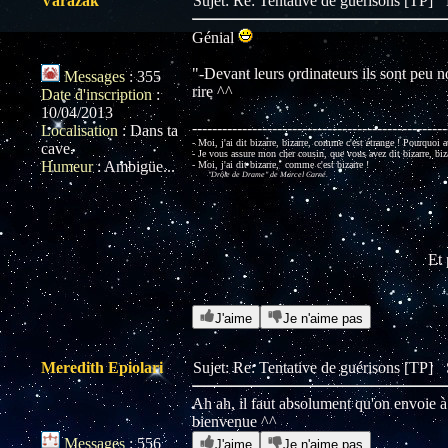
Varazak
Sujet: Re: Tentative de guérisons [TP]
Génial
"-Devant leurs ordinateurs ils sont peu n
Messages
:
355
rire ^^
Date d'inscription
:
10/04/2013
---------------------------------------------------
Localisation
:
Dans ta
- Moi, j'ai dit bizarre, bizarre, comme c'est étrange ! Pourquoi au
cave.
- Je vous assure mon cher cousin, que vous avez dit bizarre, biz
Humeur
:
Ambigüe...
- Moi, j'ai dit bizarre, comme c'est bizarre !
"Drôle de Drame" de Marcel Carné.
Et 
J'aime
Je n'aime pas
Meredith Epiolari
Sujet: Re: Tentative de guérisons [TP]
Ah ah, il faut absolument qu'on envoie à
bienvenue ^^
Messages
:
556
J'aime
Je n'aime pas