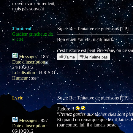
m'avoir vu ? Surement,
mais pas souvent
Tiunterof
Sujet: Re: Tentative de guérisons [TP]
Gardien grincheux de
la CB
Bon chien Yauvra, niark niark.
c'est histoire est peut-être vraie, on ne sa
Messages
:
1851
J'aime
Je n'aime pas
Date d'inscription
:
24/10/2012
Localisation
:
U.R.S.O
Humeur
:
sss
Lyric
Sujet: Re: Tentative de guérisons [TP]
J'adore !!
"
Prenez gardes aux tâches elles sont plei
Et quand on remarque que le dit James 
Messages
:
857
(par contre, lui, il a jamais poste...)
Date d'inscription
:
06/10/2012