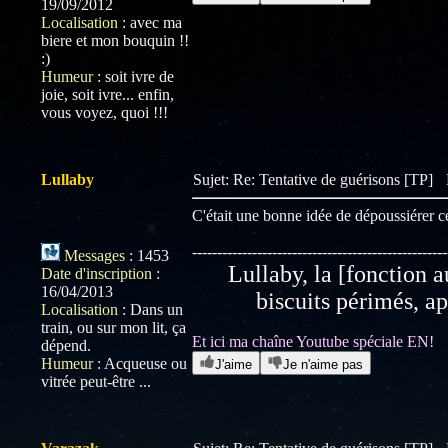
19/09/2012
Localisation
:
avec ma
biere et mon bouquin !!
:)
Humeur
:
soit ivre de
joie, soit ivre... enfin,
vous voyez, quoi !!!
Lullaby
Sujet: Re: Tentative de guérisons [TP]
C'était une bonne idée de dépoussiérer ce s
---------------------------------------------------
Messages
:
1453
Lullaby, la [fonction a
Date d'inscription
:
16/04/2013
biscuits périmés, ap
Localisation
:
Dans un
train, ou sur mon lit, ça
Et ici ma chaîne Youtube spéciale EN!
dépend.
Humeur
:
Acqueuse ou
J'aime
Je n'aime pas
vitrée peut-être ...