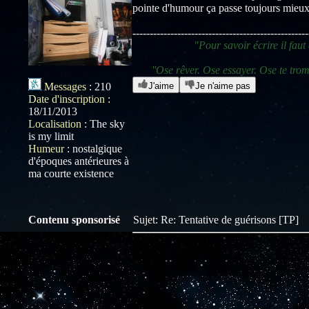
pointe d'humour ça passe toujours mieux
---------------------------------------------------
"Pour savoir écrire il fau
''Ose rêver. Ose essayer. Ose te tr
Messages
:
210
J'aime
Je n'aime pas
Date d'inscription
:
18/11/2013
Localisation
:
The sky
is my limit
Humeur
:
nostalgique
d'époques antérieures à
ma courte existence
Contenu sponsorisé
Sujet: Re: Tentative de guérisons [TP]