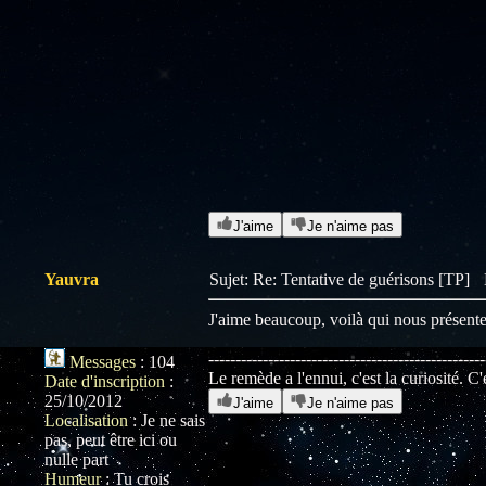
LPBCRQA
MawPowaaaaaa
J'aime
Je n'aime pas
Yauvra
Sujet: Re: Tentative de guérisons [TP]
J'aime beaucoup, voilà qui nous présent
---------------------------------------------------
Messages
:
104
Le remède a l'ennui, c'est la curiosité. C'
Date d'inscription
:
25/10/2012
J'aime
Je n'aime pas
Localisation
:
Je ne sais
pas, peut être ici ou
nulle part
Humeur
:
Tu crois