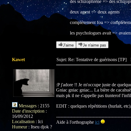
des schizophrène => des schizop
deux agent => deux agents
complètement fou => complètem
les psychologues avait => avaien
J'aime
Je n'aime pas
Kawet
Sujet: Re: Tentative de guérisons [TP]
:P j'adore !! Je m'occupe juste de quelqu
Gniac gniac gniac... La bière de cacahuè
mais pk il ne s'appelle pas tiunterof l'infi
Messages
:
2155
EDIT : quelques répétitions (hurlait, etc),
Date d'inscription
:
16/09/2012
---------------------------------------------------
Localisation
:
Ici
Aide à l'orthographe
ici
Humeur
:
Itseu djok ?