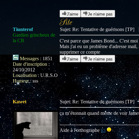
J'aime
Je n'aime pas
Tiunterof
Sujet: Re: Tentative de guérisons [TP]
Gardien grincheux de
la CB
C'est parce que James Bond... C'est moi
Mais j'ai eu un problème d'adresse mail,
supprimer ce compte
Messages
:
1851
J'aime
Je n'aime pas
Date d'inscription
:
24/10/2012
Localisation
:
U.R.S.O
Humeur
:
sss
Kawet
Sujet: Re: Tentative de guérisons [TP]
ça m’étonnait quand même de voir James B
---------------------------------------------------
Aide à l'orthographe
ici