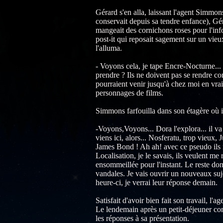
Gérard s'en alla, laissant l'agent Simmon
conservait depuis sa tendre enfance), Géra
mangeait des cornichons roses pour l'inf
post-it qui reposait sagement sur un vieux
l'alluma.
- Voyons cela, je tape Encre-Nocturne... 
prendre ? Ils ne doivent pas se rendre comp
pourraient venir jusqu'à chez moi en vrai 
personnages de films.
Simmons farfouilla dans son étagère où il
-Voyons,Voyons... Dora l'explora... il va 
viens ici, alors... Nosferatu, trop vieux, 
James Bond ! Ah ah! avec ce pseudo ils ne
Localisation, je le savais, ils veulent me
ensommeillée pour l'instant. Le reste don
vandales. Je vais ouvrir un nouveaux suje
heure-ci, je verrai leur réponse demain.
Satisfait d'avoir bien fait son travail, l'
Le lendemain après un petit-déjeuner com
les réponses à sa présentation.