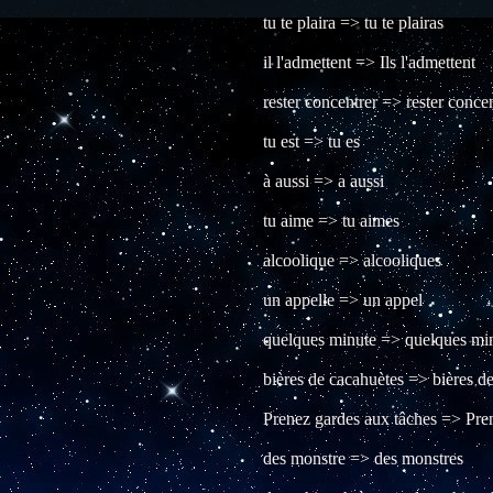
tu te plaira => tu te plairas
il l'admettent => Ils l'admettent
rester concentrer => rester conce
tu est => tu es
à aussi => a aussi
tu aime => tu aimes
alcoolique => alcooliques
un appelle => un appel
quelques minute => quelques mi
bières de cacahuètes => bières d
Prenez gardes aux tâches => Pre
des monstre => des monstres