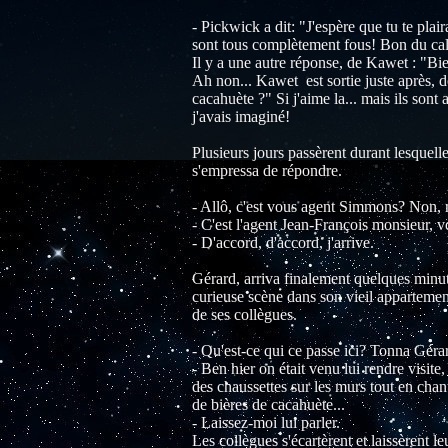
- Pickwick a dit: "J'espère que tu te pla
sont tous complètement fous! Bon du calme
Il y a une autre réponse, de Kawet : "Bi
Ah non... Kawet est sortie juste après, d
cacahuète ?" Si j'aime la... mais ils sont
j'avais imaginé!
Plusieurs jours passèrent durant lesquel
s'empressa de répondre.
- Allô, c'est vous agent Simmons? Non, 
- C'est l'agent Jean-François monsieur,
- D'accord, d'accord, j'arrive.
Gérard, arriva finalement quelques minut
curieuse scène dans son vieil appartemen
de ses collègues.
- Qu'est-ce qui ce passe ici? Tonna Géra
- Ben hier on était venu lui rendre visite
des chaussettes sur les murs tout en cha
de bières de cacahuète...
- Laissez-moi lui parler.
Les collègues s'écartèrent et laissèrent 