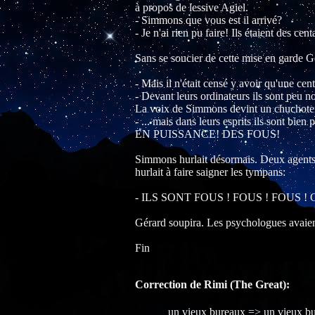
à propos de lessive Agiel.
- Simmons que vous est il arrivé?
- Je n'ai rien pu faire! Ils étaient des ce
Sans se soucier de cette mise en garde G
- Mais il n'était censé y avoir qu'une ce
- Devant leurs ordinateurs ils sont peu n
La voix de Simmons devint un chuchote
- ... mais dans leurs esprits ils s
EN PUISSANCE! DES FOUS!
Simmons hurlait désormais. Deux agents
hurlait à faire saigner les tympans:
- ILS SONT FOUS ! FOUS ! FO
Gérard soupira. Les psychologues avaient
Fin
Correction de Rimi (The Great):
un vieux bureaux => un vieux b