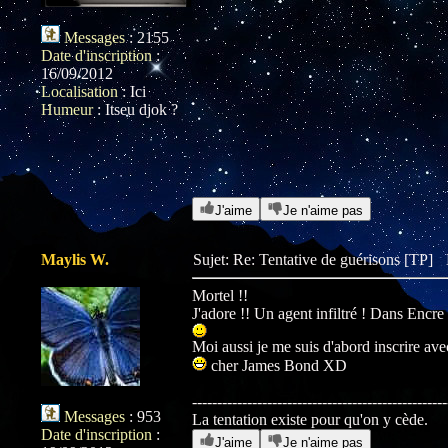
Messages
:
2155
Date d'inscription
:
16/09/2012
Localisation
:
Ici
LPBCRQA
Humeur
:
Itseu djok ?
MawPowaaaaaa
J'aime
Je n'aime pas
Maylis W.
Sujet: Re: Tentative de guérisons [TP]
Mortel !!
J'adore !! Un agent infiltré ! Dans Encre 
Moi aussi je me suis d'abord inscrire av
cher James Bond XD
---------------------------------------------------
Messages
:
953
La tentation existe pour qu'on y cède.
Date d'inscription
:
J'aime
Je n'aime pas