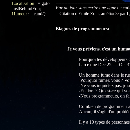
---------------------------------------------------
Localisation
:
= goto
Par un jour sans écrire une ligne
de cod
JustBehindYou;
~ Citation d'Emile Zola, améliorée par 
Humeur
:
= rand();
Blagues de programmeurs:
Je vous préviens, c'est un humour
Pourquoi les développeurs 
Parce que Dec 25 == Oct 3
Un homme fume dans le rue. 
-Pourquoi fumez-vous ? Vous
-Ne vous inquiétez pas, je 
-Et alors ? Qu'est-ce qui vo
-Nous programmeurs, on fait
Combien de programmeur av
Aucun, il s'agit d'un probl
Il y a 10 types de personnes