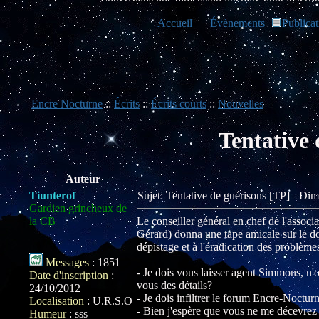
Accueil
Évènements
Publicat
Encre Nocturne
::
Écrits
::
Écrits courts
::
Nouvelles
Tentative 
Auteur
Tiunterof
Sujet: Tentative de guérisons [TP]
Dim
Gardien grincheux de
la CB
Le conseiller général en chef de l'associa
Gérard) donna une tape amicale sur le d
dépistage et à l'éradication des problèm
Messages
:
1851
- Je dois vous laisser agent Simmons, n'
Date d'inscription
:
vous des détails?
24/10/2012
- Je dois infiltrer le forum Encre-Nocturne
Localisation
:
U.R.S.O
- Bien j'espère que vous ne me décevrez
Humeur
:
sss