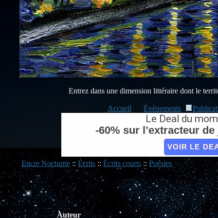
Entrez dans une dimension littéraire dont le territo
Accueil
Évènements
Publicat
Le Deal du mom
-60% sur l’extracteur d
VOIR LE DE
Encre Nocturne
::
Écrits
::
Écrits courts
::
Poésies
Auteur