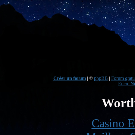
Créer un forum
|
©
phpBB
|
Forum gratui
Encre No
Worth
Casino E