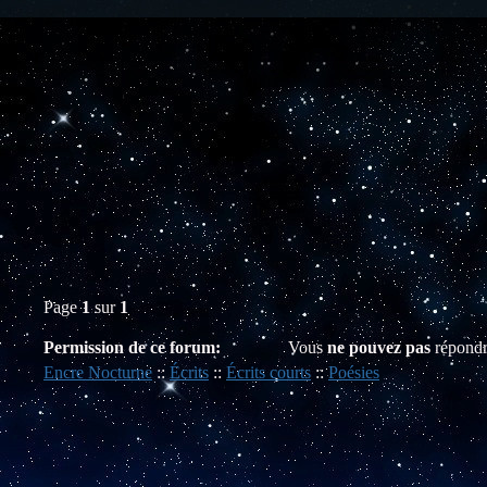
Page
1
sur
1
Permission de ce forum:
Vous
ne pouvez pas
répondr
Encre Nocturne
::
Écrits
::
Écrits courts
::
Poésies