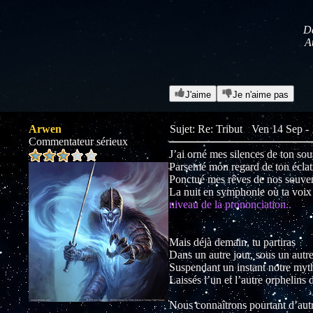
Da
A
J'aime
Je n'aime pas
Arwen
Sujet: Re: Tribut
Ven 14 Sep -
Commentateur sérieux
J’ai orné mes silences de ton sou
Parsemé mon regard de ton éclat
Ponctué mes rêves de nos souve
La nuit en symphonie où ta voix 
niveau de la prononciation..
Mais déjà demain, tu partiras
Dans un autre jour, sous un autr
Suspendant un instant notre myt
Laissés l’un et l’autre orphelins
Nous connaîtrons pourtant d’autr