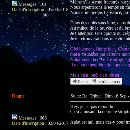
Même s’ils seront fracturés par la
Messages
:
161
Nous arpenterons le temps en ma
Date d'inscription
:
05/03/2018
Nous dominerons l’absence, pro
Dans des nuits sans lune, dans 
Au milieu de la bruyère et du br
Je t’attendrai sans crainte du cré
Je te retrouverai dans une étrein
Globalement, j'aime bien. C'est tr
mal à visualiser par certains mo
Notamment la dernière strophe q
Il manque peut-être quelques virg
Mais bien joué, c'est réussi !
J'aime
Je n'aime pas
Ragne
Sujet: Re: Tribut
Dim 16 Sep -
Hey, je t'ai pas répondu
C'est amusant, la dernière strophe
Messages
:
666
Aplat est nul, mais vas-y pour t
Date d'inscription
:
02/04/2017