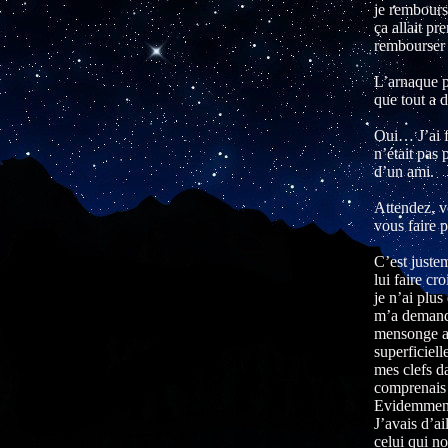
je rembourse
ça allait p
rembourser 
L’arnaque pa
que tout a 
Oui… J’ai f
n’était pas 
d’un ami.
Attendez, v
vous faire p
C’est juste
lui faire c
je n’ai plu
m’a demandé
mensonge au
superficiell
mes clefs d
comprenais 
Evidemment, 
J’avais d’ai
celui qui no