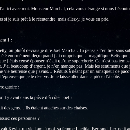
e l’ai ici avec moi. Monsieur Marchal, cela vous dérange si nous l’écout
as si je suis prêt à le réentendre, mais allez-y, je vous en prie.
ent 1 :
ty, ou plutôt devrais-je dire Joël Marchal. Tu pensais t’en tirer sans su
ai été énormément déçu quand j’ai compris que la magnifique Betty que j
que j’étais censé épouser n’était qu’une supercherie. Ce n’est pas temps 
. J’ai beaucoup d’argent, je n’en manque pas. Mais les sentiments que
ne vie heureuse que j’avais… Réduits à néant par un arnaqueur de pacot
l’épreuve que je te réserve. Je te laisse aller dans la pièce d’à côté.
rrogatoire :
’il y avait dans la pièce d’à côté, Joël ?
it des gens… Ils étaient attachés sur des chaises.
ssiez ces personnes ?
vait Kevin, un vieil ami à moi, sa femme Laetitia, Bertrand, l’ex peti