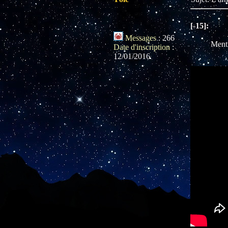
[-15]:
Messages
:
266
Menti
Date d'inscription
:
12/01/2016