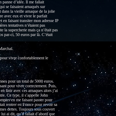
n panne d’idée. Il me fallait
qui se faisaient arnaqués sur
dans la vieille arnaque de la jolie
re avec eux et vivre le parfait
en faisant transiter mon adresse IP
ères tentatives n’étaient pas
te la supercherie mais ça n’était pas
s par-ci, 50 euros par là. C’était
 Marchal.
pour vivre confortablement le
onnes pour un total de 5000 euros.
isant pour vivre correctement. Puis,
 en finir avec ces arnaques alors j’ai
tre. Ce type, il s’appelle John
omptes en me faisant passer pour
ait rentrer en France pour revoir sa
de mes dettes. Toujours sous couvert
ui ai dit, qu’il fallait d’abord que