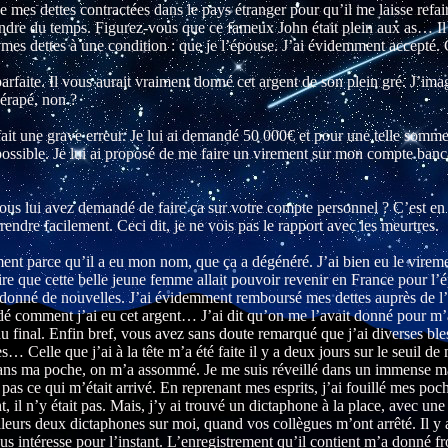
 mes dettes contractées dans le pays étranger pour qu’il me laisse refai
rendre du temps. Figurez-vous que ce fameux John était plein aux as… 
mes dettes à une condition : que je l’épouse. J’ai évidemment accepté. C
rfaite. Il vous aurait vraiment donné cet argent de son plein gré. J’ima
dérapé, non ?
ait une grave erreur. Je lui ai demandé 50 000€ et pour une telle som
possible. Je lui ai proposé de me faire un virement sur mon compte banca
ous lui avez demandé de faire ça sur votre compte personnel ? C’est en e
rendre facilement. Ceci dit, je ne vois pas le rapport avec les meurtres.
ment parce qu’il a eu mon nom, que ça a dégénéré. J’ai bien eu le virem
roire que cette belle jeune femme allait pouvoir revenir en France pour l
s donné de nouvelles. J’ai évidemment remboursé mes dettes auprès de 
 comment j’ai eu cet argent… J’ai dit qu’on me l’avait donné pour m’a
 final. Enfin bref, vous avez sans doute remarqué que j’ai diverses bl
es… Celle que j’ai à la tête m’a été faite il y a deux jours sur le seuil d
ans ma poche, on m’a assommé. Je me suis réveillé dans un immense man
pas ce qui m’était arrivé. En reprenant mes esprits, j’ai fouillé mes 
il n’y était pas. Mais, j’y ai trouvé un dictaphone à la place, avec une p
lleurs deux dictaphones sur moi, quand vos collègues m’ont arrêté. Il y a
us intéresse pour l’instant. L’enregistrement qu’il contient m’a donné fro