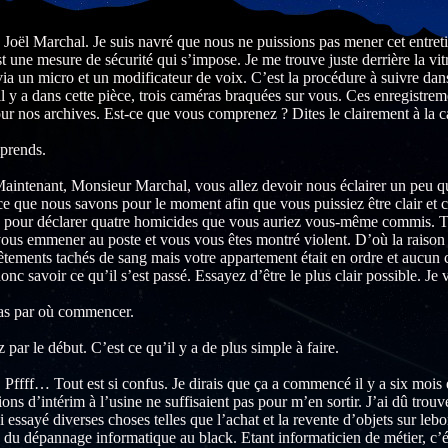
Joël Marchal. Je suis navré que nous ne puissions pas mener cet entreti
st une mesure de sécurité qui s’impose. Je me trouve juste derrière la vit
via un micro et un modificateur de voix. C’est la procédure à suivre d
l y a dans cette pièce, trois caméras braquées sur vous. Ces enregistreme
our nos archives. Est-ce que vous comprenez ? Dites le clairement à la 
prends.
Maintenant, Monsieur Marchal, vous allez devoir nous éclairer un peu qu
 ce que nous savons pour le moment afin que vous puissiez être clair et c
 pour déclarer quatre homicides que vous auriez vous-même commis. Tro
ous emmener au poste et vous vous êtes montré violent. D’où la raison 
êtements tachés de sang mais votre appartement était en ordre et aucun 
onc savoir ce qu’il s’est passé. Essayez d’être le plus clair possible. Je
pas par où commencer.
ar le début. C’est ce qu’il y a de plus simple à faire.
ffff… Tout est si confus. Je dirais que ça a commencé il y a six mois en
ons d’intérim à l’usine ne suffisaient pas pour m’en sortir. J’ai dû tro
ai essayé diverses choses telles que l’achat et la revente d’objets sur l
e du dépannage informatique au black. Etant informaticien de métier, c’ét