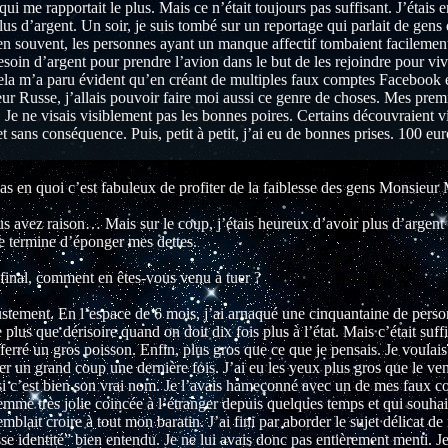
qui me rapportait le plus. Mais ce n’était toujours pas suffisant. J’étais e
s d’argent. Un soir, je suis tombé sur un reportage qui parlait de gens 
ien souvent, les personnes ayant un manque affectif tombaient facilement 
besoin d’argent pour prendre l’avion dans le but de les rejoindre pour viv
 m’a paru évident qu’en créant de multiples faux comptes Facebook et 
ur Russe, j’allais pouvoir faire moi aussi ce genre de choses. Mes premi
 Je ne visais visiblement pas les bonnes poires. Certains découvraient vi
t sans conséquence. Puis, petit à petit, j’ai eu de bonnes prises. 100 euro
pas en quoi c’est fabuleux de profiter de la faiblesse des gens Monsieur
avez raison… Mais sur le coup, j’étais heureux d’avoir plus d’argent 
e termine d’éponger mes dettes.
 final, comment en êtes-vous venu à tuer ?
justement. En l’espace de 6 mois, j’ai arnaqué une cinquantaine de pers
us que dérisoire quand on doit dix fois plus à l’état. Mais c’était suff
i ferré un gros poisson. Enfin, plus gros que ce que je pensais. Je voulais
r un grand coup une dernière fois. J’ai eu les yeux plus gros que le ven
si c’est bien son vrai nom. Je l’avais hameçonné avec un de mes faux c
emme très jolie coincée à l’étranger depuis quelques temps et qui souhait
semblait croire à tout mon baratin. J’ai fini par aborder le sujet délicat 
e identité” bien entendu. Je ne lui avais donc pas entièrement menti. Je l