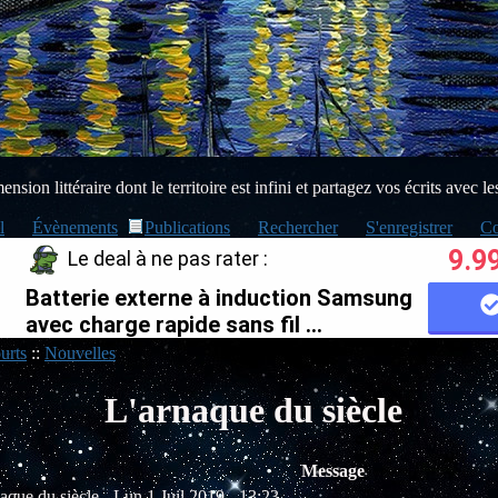
sion littéraire dont le territoire est infini et partagez vos écrits avec le
l
Évènements
Publications
Rechercher
S'enregistrer
Co
9.9
Le deal à ne pas rater :
Batterie externe à induction Samsung
avec charge rapide sans fil ...
urts
::
Nouvelles
L'arnaque du siècle
Message
rnaque du siècle
Lun 1 Juil 2019 - 13:23