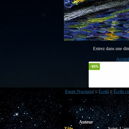
Entrez dans une dimen
Accuei
-80%
Encre Nocturne
::
Écrits
::
Écrits co
Auteur
Tôle
Sujet: L'a