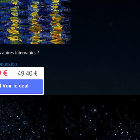
s autres internautes !
nnexion
9 €
49.40 €
Voir le deal