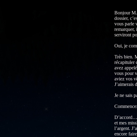
Bonjour M. 
dossier, c’e
vous parle 
remarquer, i
serviront p
Oui, je com
Très bien. 
récapituler
avez appelé
vous pour v
aviez vos v
J’aimerais d
Je ne sais 
Commencez p
D’accord… P
et mes missi
l’argent. J’
encore fair