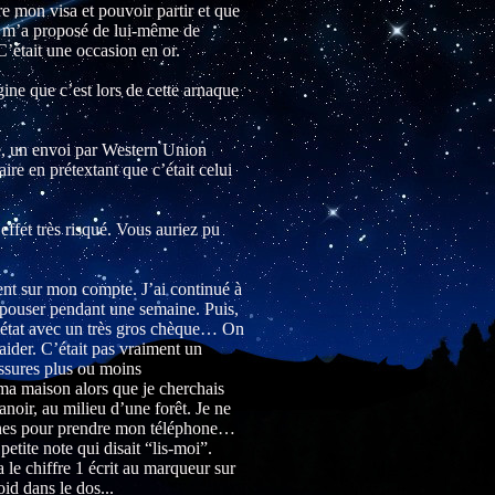
re mon visa et pouvoir partir et que
Il m’a proposé de lui-même de
’était une occasion en or.
gine que c’est lors de cette arnaque
me, un envoi par Western Union
ire en prétextant que c’était celui
ffet très risqué. Vous auriez pu
ent sur mon compte. J’ai continué à
’épouser pendant une semaine. Puis,
l’état avec un très gros chèque… On
ider. C’était pas vraiment un
essures plus ou moins
e ma maison alors que je cherchais
oir, au milieu d’une forêt. Je ne
poches pour prendre mon téléphone…
etite note qui disait “lis-moi”.
 le chiffre 1 écrit au marqueur sur
id dans le dos...