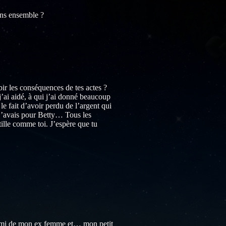
ons ensemble ?
bir les conséquences de tes actes ?
’ai aidé, à qui j’ai donné beaucoup
le fait d’avoir perdu de l’argent qui
 j’avais pour Betty… Tous les
ille comme toi. J’espère que tu
t ami de mon ex femme et… mon petit