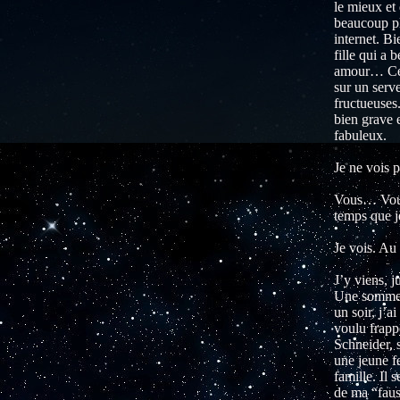
le mieux et 
beaucoup plu
internet. B
fille qui a 
amour… Cela
sur un serve
fructueuses.
bien grave e
fabuleux.
Je ne vois 
Vous… Vous 
temps que j
Je vois. Au
J’y viens, 
Une somme pl
un soir, j’a
voulu frappe
Schneider, 
une jeune f
famille. Il 
de ma “fauss