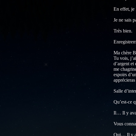
En effet, j
Je ne sais p
Très bien.
Enregistrem
Ma chère Bet
Tu vois, j’
d’argent et 
me chagrine
espoirs d’u
apprécieras 
Salle d’inte
Qu’est-ce qu
Il… Il y ava
Vous connai
Oui… Il y a