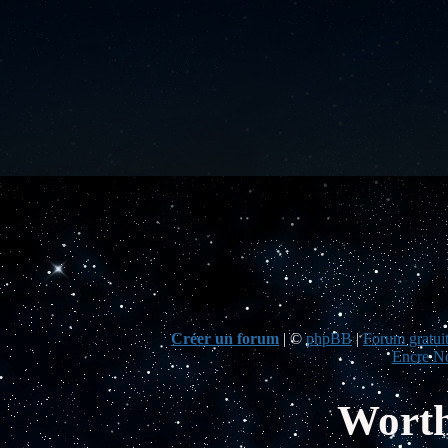
Créer un forum
|
©
phpBB
|
Forum gratuit
Encre No
Worth