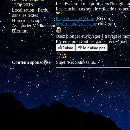
Les rêves sont une porte vers l'imaginaire
13/06/2016
Les cauchemars sont le reflet de nos peur
Localisation
:
Perdu
dans les textes
Page de Lame Wolfo
(Recoin)
Humeur
:
Loup
Wolfo Univers - Lame
(Intégral)
Aventurier Méditant sur
l'Écriture
Osez plonger et voyager à travers le m
Il y en a pour tout les goûts : écrits poé
J'aime
Je n'aime pas
Contenu sponsorisé
Sujet: Re: Salut salut...