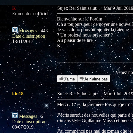
K
Sujet: Re: Salut salut...
Mar 9 Juil 2019
Emmerdeur officiel
Bienvenue sur le Forum
On a toujours peur de noyer une nouvelle
Je vais donc pouvoir ajouter la mienne : 
Messages
:
443
? Un projet à nous présenter ?
Date d'inscription
:
Au plaisir de te lire
13/11/2017
K
---------------------------------------------------
Venez no
J'aime
Je n'aime pas
kin18
Sujet: Re: Salut salut...
Mar 9 Juil 2019
Merci ! C’est la première fois que je m’i
J’écris surtout des nouvelles qui parle d
Messages
:
6
romans style Guillaume Musso et bien sûr
Date d'inscription
:
08/07/2019
J’ai commencé pas mal de roman que je n’ai