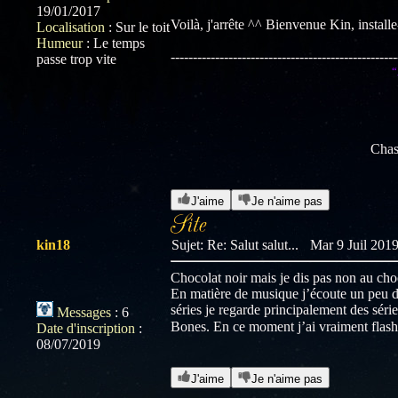
19/01/2017
Voilà, j'arrête ^^ Bienvenue Kin, installe
Localisation
:
Sur le toit
Humeur
:
Le temps
---------------------------------------------------
passe trop vite
“
Chas
J'aime
Je n'aime pas
kin18
Sujet: Re: Salut salut...
Mar 9 Juil 2019
Chocolat noir mais je dis pas non au cho
En matière de musique j’écoute un peu de 
séries je regarde principalement des série
Messages
:
6
Bones. En ce moment j’ai vraiment flash
Date d'inscription
:
08/07/2019
J'aime
Je n'aime pas