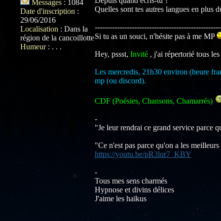
Depuis quand écris-tu ?
Messages
:
1084
Quelles sont tes autres langues en plus d
Date d'inscription
:
29/06/2016
---------------------------------------------------
Localisation
:
Dans la
Si tu as un souci, n'hésite pas à me MP
région de la cancoillotte
Humeur
:
. . .
Hey, pssst,
Invité
, j'ai répertorié tous le
Les mercredis, 21h30 environ (heure fran
mp (ou discord).
CDF (Poésies, Chansons, Chamarrés)
-
"Je leur rendrai ce grand service parce 
"Ce n'est pas parce qu'on a les meilleurs
https://youtu.be/pR3lqr7_KBY
-
Tous mes sens charmés
Hypnose et divins délices
J'aime les haïkus