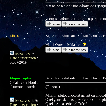
---------------------------------------------------
"La haine n'est qu'une défaite de l'ima
"Pour la carotte, le lapin est la parfait
J'aime
Je n'aime pas
kin18
Sujet: Re: Salut salut...
Lun 8 Juil 2019
Merci Ourson Maladroit
J'aime
Je n'aime pas
Messages
:
6
Date d'inscription
:
08/07/2019
Flopostrophe
Sujet: Re: Salut salut...
Lun 8 Juil 2019
Créature du Nord à
l'humour absurde
(Ourson )
Mmmh, plutôt chocolat au lait ou chocola
Quel genre de musiques écoutes-tu le pl
Messages
:
976
Quelle est ta série préférée ?
Date d'inscription
: