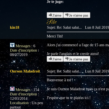
Je te juge:
J'aime
Je n'aime pas
kin18
Sujet: Re: Salut salut...
Lun 8 Juil 2019
Merci Titi!
Alors j'ai commencé a l'age de 15 ans mai
Messages
:
6
Date d'inscription
:
Je parle l'anglais et le creole aussi!
08/07/2019
J'aime
Je n'aime pas
Ourson Maladroit
Sujet: Re: Salut salut...
Lun 8 Juil 2019
Bienvenue à toi !
Je suis Ourson Maladroit mais ça n'est 
Messages
:
154
Date d'inscription
:
J'espère que tu te plairas ici !
12/03/2014
Localisation
:
Un peu
partout