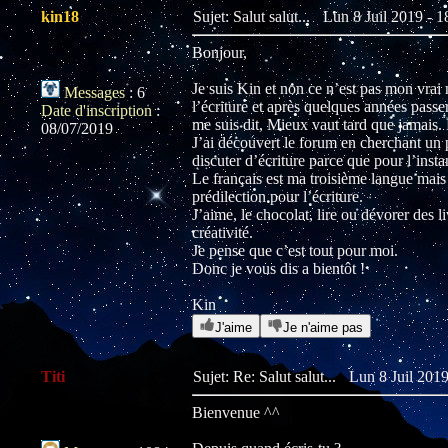
kin18
Sujet: Salut salut...
Lun 8 Juil 2019 - 1
Bonjour,
Je suis Kin et non ce n’est pas mon vrai 
Messages
:
6
l’écriture et après quelques années passer
Date d'inscription
:
me suis dit, Mieux vaut tard que jamais.
08/07/2019
J’ai découvert le forum en cherchant un p
discuter d’écriture parce que pour l’insta
Le français est ma troisième langue mais j
prédilection pour l’écriture.
J’aime, le chocolat, lire ou dévorer des li
créativité.
Je pense que c’est tout pour moi.
Donc je vous dis a bientôt !
Kin
J'aime
Je n'aime pas
Titi
Sujet: Re: Salut salut...
Lun 8 Juil 2019
Bienvenue ^^