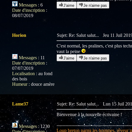
Messages
:
6
J'aime
Je n'aime pas
Date d'inscription
:
08/07/2019
Horion
Sujet: Re: Salut salut...
Jeu 11 Juil 201
C'est normal, les pralines, c'est plus tech
vaut la peine
Messages
:
11
J'aime
Je n'aime pas
Date d'inscription
:
07/07/2019
Localisation
:
au fond
des bois
Humeur
:
douce amère
Lame37
Sujet: Re: Salut salut...
Lun 15 Juil 201
Bienvenue à la nouvelle écrivaine !
---------------------------------------------------
Messages
:
1230
Loup breton parmi les hommes, rêveur inv
Date d'inscription
: