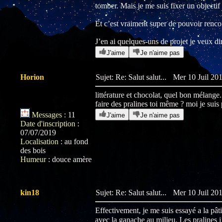
tomber. Mais je me suis fixer un objectif 
Et c’est vraiment super de pouvoir rencon
J’en ai quelques-uns de projet je veux di
J'aime
Je n'aime pas
Horion
Sujet: Re: Salut salut...
Mer 10 Juil 201
littérature et chocolat, quel bon mélange
faire des pralines toi même ? moi je suis 
Messages
:
11
J'aime
Je n'aime pas
Date d'inscription
:
07/07/2019
Localisation
:
au fond
des bois
Humeur
:
douce amère
kin18
Sujet: Re: Salut salut...
Mer 10 Juil 201
Effectivement, je me suis essayé a la pâti
avec la ganache au milieu. Les pralines 