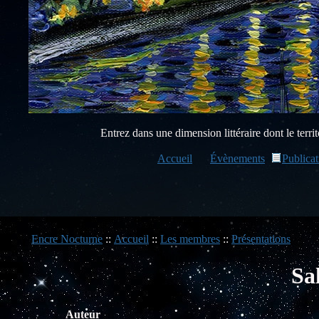
Entrez dans une dimension littéraire dont le territo
Accueil
Évènements
Publicat
Encre Nocturne
::
Accueil
::
Les membres
::
Présentations
Sal
Auteur