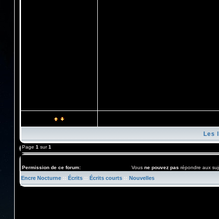
Les l
Page
1
sur
1
Permission de ce forum:
Vous
ne pouvez pas
répondre aux suj
Encre Nocturne
::
Écrits
::
Écrits courts
::
Nouvelles