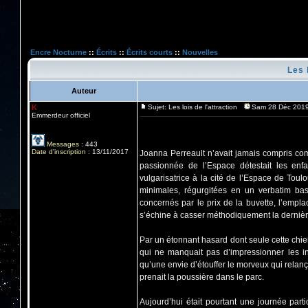
Encre Nocturne
::
Écrits
::
Écrits courts
::
Nouvelles
Les l
Auteur
K
Sujet: Les lois de l'attraction
Sam 28 Déc 2019
Emmerdeur officiel
Messages
:
443
Date d'inscription
:
13/11/2017
Joanna Perreault n’avait jamais compris comm
passionnée de l’Espace détestait les enfa
vulgarisatrice à la cité de l’Espace de Toulo
minimales, régurgitées en un verbatim bas
concernés par le prix de la buvette, l’empla
s’échine à casser méthodiquement la dernière 
Par un étonnant hasard dont seule cette chien
qui ne manquait pas d’impressionner les ins
qu’une envie d’étouffer le morveux qui relança
prenait la poussière dans le parc.
Aujourd’hui était pourtant une journée parti