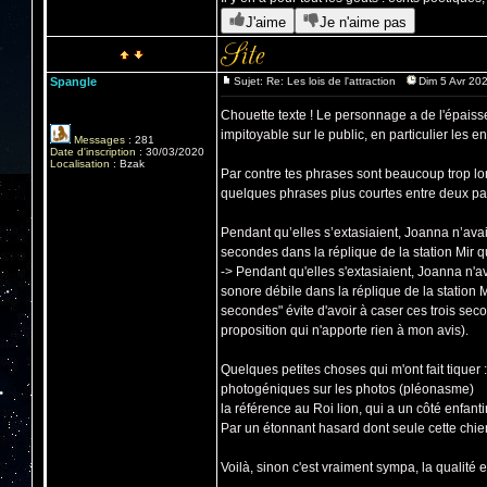
J'aime
Je n'aime pas
Spangle
Sujet: Re: Les lois de l'attraction
Dim 5 Avr 202
Chouette texte ! Le personnage a de l'épaisse
impitoyable sur le public, en particulier les en
Messages
:
281
Date d'inscription
:
30/03/2020
Localisation
:
Bzak
Par contre tes phrases sont beaucoup trop lon
quelques phrases plus courtes entre deux pa
Pendant qu’elles s’extasiaient, Joanna n’avait
secondes dans la réplique de la station Mir q
-> Pendant qu'elles s'extasiaient, Joanna n'av
sonore débile dans la réplique de la station M
secondes" évite d'avoir à caser ces trois sec
proposition qui n'apporte rien à mon avis).
Quelques petites choses qui m'ont fait tiquer :
photogéniques sur les photos (pléonasme)
la référence au Roi lion, qui a un côté enfant
Par un étonnant hasard dont seule cette chien
Voilà, sinon c'est vraiment sympa, la qualité es