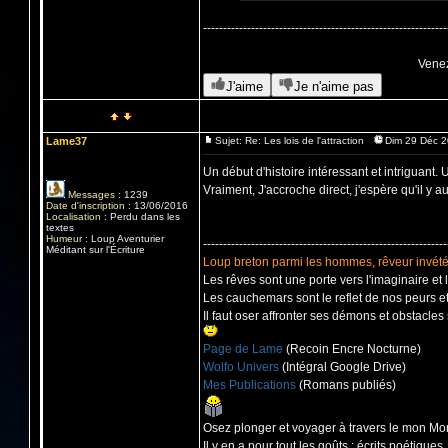
-------------------------------------------------------------
Venez
J'aime
Je n'aime pas
Lame37
Sujet: Re: Les lois de l'attraction
Dim 29 Déc 2
Un début d'histoire intéressant et intriguant
Vraiment, J'accroche direct, j'espère qu'il y a
Messages
:
1239
Date d'inscription
:
13/06/2016
Localisation
:
Perdu dans les
textes
Humeur
:
Loup Aventurier
-------------------------------------------------------------
Méditant sur l'Écriture
Loup breton parmi les hommes, rêveur invétér
Les rêves sont une porte vers l'imaginaire et 
Les cauchemars sont le reflet de nos peurs et
Il faut oser affronter ses démons et obstacles s
Page de Lame
(Recoin Encre Nocturne)
Wolfo Univers
(Intégral Google Drive)
Mes Publications
(Romans publiés)
Osez plonger et voyager à travers le mon Mon
Il y en a pour tout les goûts : écrits poétique