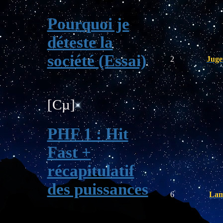
Pourquoi je
déteste la
société (Essai)
2
Juge
[Cµ]
PHF 1 : Hit
Fast +
récapitulatif
des puissances
6
Lam