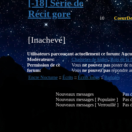
[-18] Série de
Récit gore
10
CoeurDe
[Inachevé]
Utilisateurs parcourant actuellement ce forum: Auc
Modérateurs:
Chasseurs de fautes
,
Rois de la f
Permission de ce
Vous
ne pouvez pas
poster de n
forum:
Vous
ne pouvez pas
répondre au
Encre Nocturne
::
Écrits
::
Écrits longs
::
Bariolés
Nouveaux messages
Pas 
Nouveaux messages [ Populaire ]
Pas 
Nouveaux messages [ Verrouillé ]
Pas 