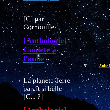
[C] par
Cornouille
[Anthologie]
Comète à
l'aube
5
Aube 
La planète Terre
paraît si belle
[C... ?]