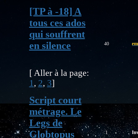
[TP à -18] A
tous ces ados
qui souffrent
en silence
40
emi
[ Aller à la page:
1
,
2
,
3
]
Script court
métrage. Le
Legs de
Globtopus
1
Inv