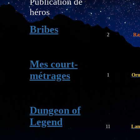
Publication de
héros
Bribes
2
Ra
Mes court-
métrages
1
Orn
Dungeon of
Legend
11
Lam