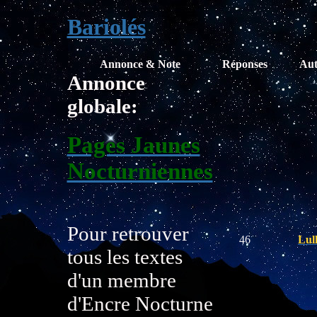
Bariolés
Annonce & Note
Réponses
Aut
Annonce
globale:
Pages Jaunes
Nocturniennes
Pour retrouver
46
Lul
tous les textes
d'un membre
d'Encre Nocturne