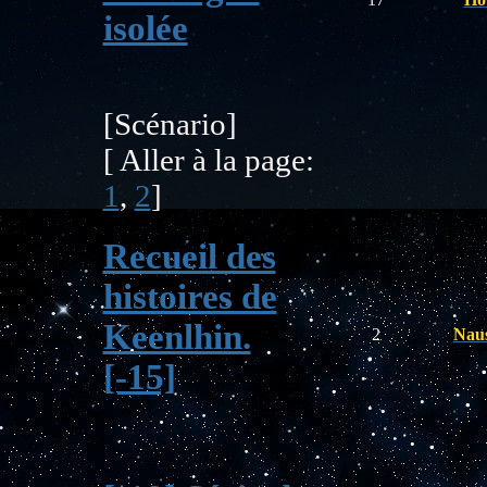
isolée
[Scénario]
[ Aller à la page:
1
,
2
]
Recueil des
histoires de
Keenlhin.
2
Naus
[-15]