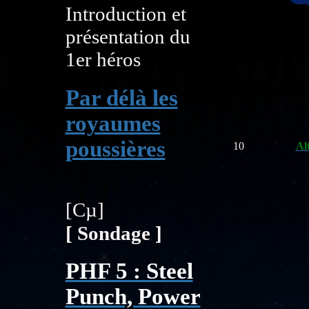
Introduction et
présentation du
1er héros
Par délà les
royaumes
poussières
10
Al
[Cµ]
[ Sondage ]
PHF 5 : Steel
Punch, Power