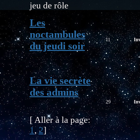
jeu de rôle
Les
noctambules
11
Inv
du jeudi soir
La vie secrète
des admins
29
Inv
[ Aller à la page:
1
,
2
]