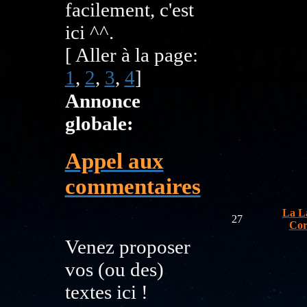
facilement, c'est
ici ^^.
[ Aller à la page:
1
,
2
,
3
,
4
]
Annonce
globale:
Appel aux
commentaires
La L
27
Cor
Venez proposer
vos (ou des)
textes ici !