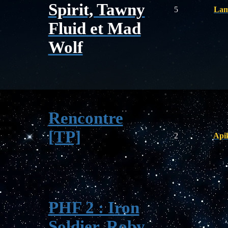
Spirit, Tawny
5
Lam
Fluid et Mad
Wolf
Rencontre
[TP]
2
Apik
PHF 2 : Iron
Soldier, Roby