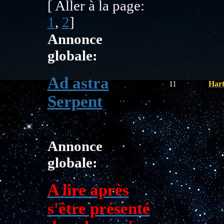
[ Aller à la page:
1
,
2
]
Annonce
globale:
Ad astra
11
Hart
Serpent
Annonce
globale:
A lire après
s'être présenté