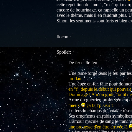
cette répétition de "moi", "ma" qui mar
encore de bourrinage. ça rappelle un peu l
avec le thème, mais il en faudrait plus. 
Sinon, les sentiments sont forts et bien e
flocon :
Spoiler:
De fer et de feu
Une lame forgé dans le feu par le
un flan.
Une épée en fer, faite pour donner
en "f" depuis le début qui pouvait 
Dommage ! A mon goût, "outil de sa
Arme du guerrier, prolongement d
mieux
ça fait plaisir !
Le feu du champs de bataille réson
Ses ornements en rubis symbolisent 
L'amour macule de sang le trancha
une prouesse d'en être arrivée là