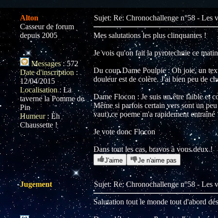
Alton
Sujet: Re: Chronochallenge n°58 - Les
Casseur de forum
depuis 2005
Mes salutations les plus clinquantes !
Je vois qu'on fait la pyrotechnie ce mati
Messages
:
572
Du coup Dame Poulpie : Oh joie, un texte 
Date d'inscription
:
douleur est de colère. J'ai bien peu de cho
12/04/2015
Localisation
:
La
Dame Flocon : Je suis un être faible et c
taverne la Pomme de
Même si parfois certain vers sont un peu l
Pin
vaut) ce poeme m'a rapidement entraîné 
Humeur
:
Eh
Chaussette !
Je vote donc Flocon
Dans tout les cas, bravos à vous deux !
J'aime
Je n'aime pas
Jugement
Sujet: Re: Chronochallenge n°58 - Les
Salutation tout le monde tout d'abord désol