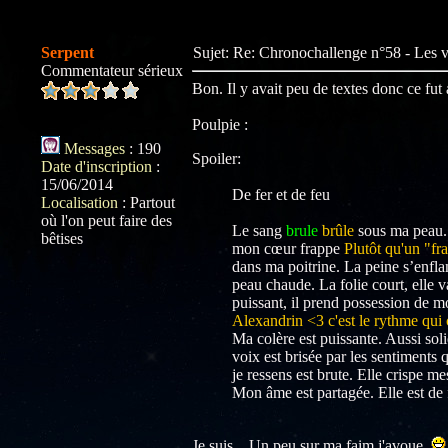
Serpent
Sujet: Re: Chronochallenge n°58 - Les
Commentateur sérieux
Bon. Il y avait peu de textes donc ce fut a
Poulpie :
Messages
:
190
Spoiler:
Date d'inscription
:
15/06/2014
De fer et de feu
Localisation
:
Partout
où l'on peut faire des
Le sang
brule
brûle
sous ma peau.
bêtises
mon cœur frappe
Plutôt qu'un "fr
dans ma poitrine. La peine s’enfla
peau chaude. La folie court, elle 
puissant, il prend possession de m
Alexandrin <3 c'est le rythme qui 
Ma colère est puissante. Aussi so
voix est brisée par les sentiments
je ressens est brute. Elle crispe m
Mon âme est partagée. Elle est de 
Je suis... Un peu sur ma faim j'avoue.