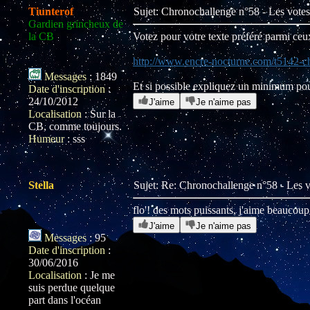
Tiunterof
Sujet: Chronochallenge n°58 - Les vot
Gardien grincheux de
la CB
Votez pour votre texte préféré parmi ceux
http://www.encre-nocturne.com/t5142-c
Messages
:
1849
Et si possible expliquez un minimum pou
Date d'inscription
:
24/10/2012
J'aime
Je n'aime pas
Localisation
:
Sur la
CB, comme toujours.
Humeur
:
sss
Stella
Sujet: Re: Chronochallenge n°58 - Les
flo'! des mots puissants, j'aime beaucoup
J'aime
Je n'aime pas
Messages
:
95
Date d'inscription
:
30/06/2016
Localisation
:
Je me
suis perdue quelque
part dans l'océan