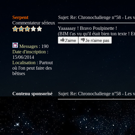
Serpent
Sujet: Re: Chronochallenge n°58 - Les
Commentateur sérieux
Yaaaaaay ! Bravo Poulpinette !
(BIM t'as vu qu'il était bien ton texte ! E
J'aime
Je n'aime pas
Messages
:
190
Date d'inscription
:
15/06/2014
Localisation
:
Partout
où l'on peut faire des
bêtises
Contenu sponsorisé
Sujet: Re: Chronochallenge n°58 - Les