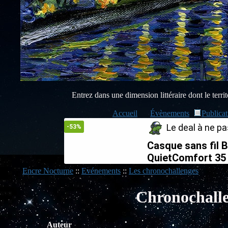
Entrez dans une dimension littéraire dont le territo
Accueil
Évènements
Publicat
Le deal à ne pas
-53%
Casque sans fil 
QuietComfort 35 
Encre Nocturne
::
Evénements
::
Les chronochallenges
Chronochallen
Auteur