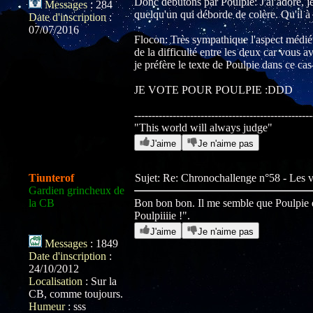
Donc débutons par Poulpie: J'ai adoré, j
Messages
:
284
quelqu'un qui déborde de colère. Qu'il à
Date d'inscription
:
07/07/2016
Flocon: Très sympathique l'aspect médié
de la difficulté entre les deux car vous
je préfère le texte de Poulpie dans ce cas
JE VOTE POUR POULPIE :DDD
---------------------------------------------------
"This world will always judge"
J'aime
Je n'aime pas
Tiunterof
Sujet: Re: Chronochallenge n°58 - Les
Gardien grincheux de
la CB
Bon bon bon. Il me semble que Poulpie es
Poulpiiiie !".
J'aime
Je n'aime pas
Messages
:
1849
Date d'inscription
:
24/10/2012
Localisation
:
Sur la
CB, comme toujours.
Humeur
:
sss