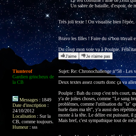
Le feu consume l’âme de celui qui 
Un sabre de bataille, d'espoir, de 
Très joli texte ! On visualise bien l'épée
Bravo les filles ! Faire du si bon travail
Du coup mon vote va à Poulpie. Félicitat
J'aime
Je n'aime pas
Tiunterof
Sujet: Re: Chronochallenge n°58 - Les
Gardien grincheux de
la CB
Deux textes assez courts donc ça va aller
Poulpie : Bah du coup c'est très court, 
y'a de jolies choses, comme "Le sang bru
Messages
:
1849
problèmes, comme l'utilisation du "la" q
Date d'inscription
:
hurle dans ma têt", y'a aussi des répétit
24/10/2012
monte à la tête. Le délire est puissant, 
Localisation
:
Sur la
Mais bref, c'est sympathique tout de mê
CB, comme toujours.
Humeur
:
sss