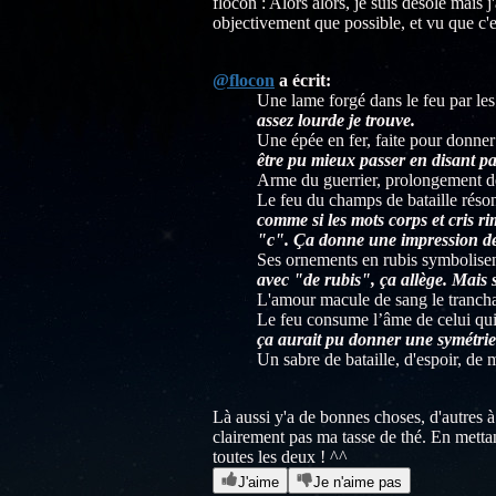
flocon : Alors alors, je suis désolé mais
objectivement que possible, et vu que c'es
@flocon
a écrit:
Une lame forgé dans le feu par le
assez lourde je trouve.
Une épée en fer, faite pour donner
être pu mieux passer en disant pa
Arme du guerrier, prolongement d
Le feu du champs de bataille réson
comme si les mots corps et cris r
"c". Ça donne une impression de 
Ses ornements en rubis symbolisent
avec "de rubis", ça allège. Mais 
L'amour macule de sang le trancha
Le feu consume l’âme de celui qui
ça aurait pu donner une symétrie
Un sabre de bataille, d'espoir, de 
Là aussi y'a de bonnes choses, d'autres à
clairement pas ma tasse de thé. En metta
toutes les deux ! ^^
J'aime
Je n'aime pas