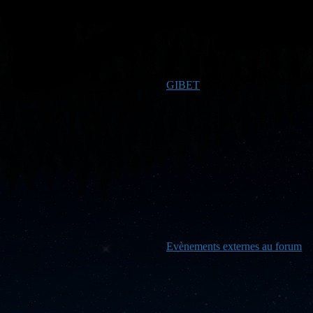
GIBET
Evènements externes au forum