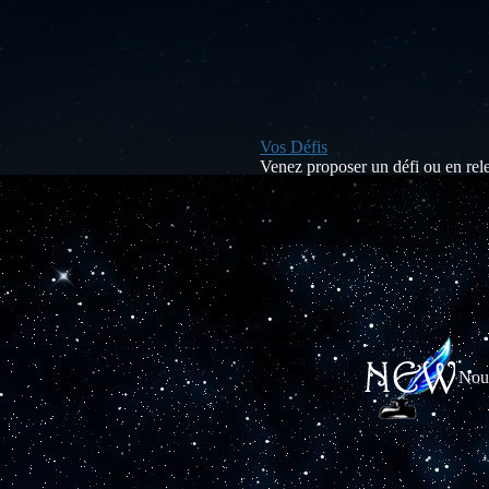
Vos Défis
Venez proposer un défi ou en rel
Nou