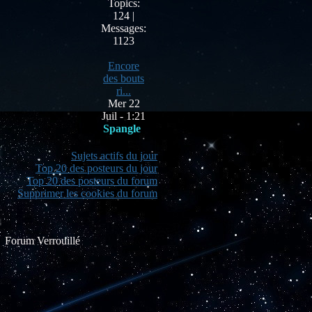
Topics:
124 |
Messages:
1123
Encore
des bouts
ri...
Mer 22
Juil - 1:21
Spangle
Sujets actifs du jour
Top 20 des posteurs du jour
Top 20 des posteurs du forum
Supprimer les cookies du forum
Forum Verrouillé