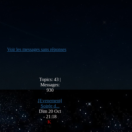
Voir les messages sans réponses
Topics: 43 |
Messages:
930
[Evenement]
Soirée d...
Dim 20 Oct
- 21:18
K