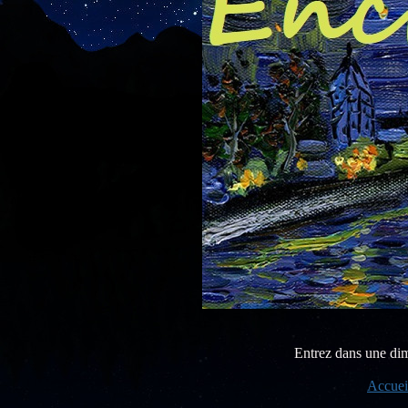
Entrez dans une dimen
Accuei