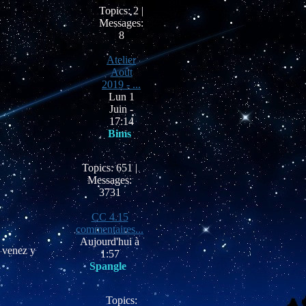
Topics: 2 |
Messages:
8
Atelier
Août
2019 - ...
Lun 1
Juin -
17:14
Bims
Topics: 651 |
Messages:
3731
CC 4.15
commentaires...
Aujourd'hui à
 venez y
1:57
Spangle
Topics: