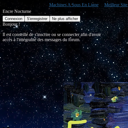
Machines A Sous En Ligne
Meilleur Sit
Encre Nocturne
Bonjour !
Il est conseillé de s'inscrire ou se connecter afin d'avoir
accès à l'intégralité des messages du forum.