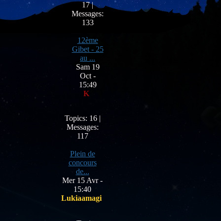
17 |
Messages:
133
12ème
Gibet - 25
au ...
Sam 19
Oct -
15:49
K
Topics: 16 |
Messages:
117
Plein de
concours
de...
Mer 15 Avr -
15:40
Lukiaamagi