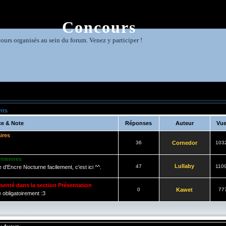
Concours
ours organisés au sein du forum. Venez y participer !
nts
e & Note
Réponses
Auteur
Vu
ires
36
Cornedor
103
rniennes
Lullaby
47
110
d'Encre Nocturne facilement, c'est ici ^^.
résenté dans la section Présentation
0
Kawet
77
 obligatoirement :3