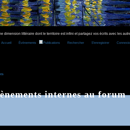
 dimension littéraire dont le territoire est infini et partagez vos écrits avec les autr
Accueil
Évènements
Publications
Rechercher
S'enregistrer
Connexio
ts
ènements internes au forum