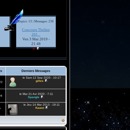
Topics: 13 | Messages: 236
Concours Théâtre
201...
Ven 3 Mai 2019 -
21:48
K
es
Derniers Messages
le Sam 12 Sep 2020 - 10:17
gilles
22
le Mar 21 Avr 2020 - 7:11
94
Spangle
le Jeu 14 Mar 2013 - 19:11
Kawet
7