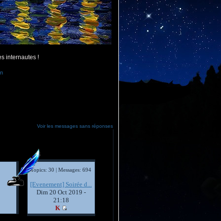
es internautes !
n
Voir les messages sans réponses
Topics: 30 | Messages: 694
[Evenement] Soirée d...
Dim 20 Oct 2019 -
21:18
K