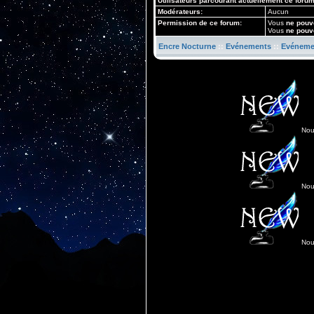
Utilisateurs parcourant actuellement ce foru
Modérateurs:
Aucun
Permission de ce forum:
Vous
ne pouv
Vous
ne pouv
Encre Nocturne
::
Evénements
::
Evéneme
Nou
Nou
Nou