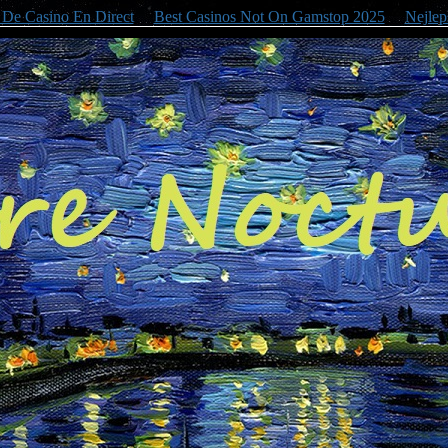
e De Casino En Direct
Best Casinos Not On Gamstop 2025
Nejlep