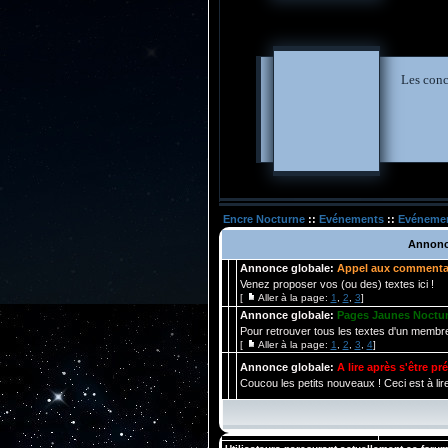
Les conc
Encre Nocturne
::
Evénements
::
Evéneme
Annonc
Annonce globale:
Appel aux commenta
Venez proposer vos (ou des) textes ici !
[
Aller à la page:
1
,
2
,
3
]
Annonce globale:
Pages Jaunes Noctu
Pour retrouver tous les textes d'un membre 
[
Aller à la page:
1
,
2
,
3
,
4
]
Annonce globale:
A lire après s'être p
Coucou les petits nouveaux ! Ceci est à lire