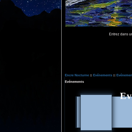
Entrez dans une
Encre Nocturne
::
Evénements
::
Evénemen
Evénements
Ev