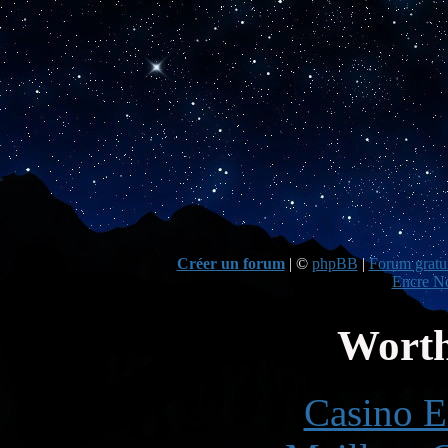
Créer un forum
|
©
phpBB
|
Forum gratui
Encre No
Worth
Casino E