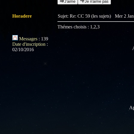
J'aime
Je n'aime pas
Horadere
Sujet: Re: CC 59 (les sujets)
Mer 2 Jan
Thémes choisis : 1,2,3
Messages
:
139
Date d'inscription
:
02/10/2016
Ap