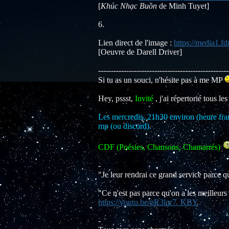
[
Khúc Nhạc Buồn
de Minh Tuyet]
6.
Lien direct de l'image :
https://media1.
[Oeuvre de Darell Driver]
---------------------------------------------------
Si tu as un souci, n'hésite pas à me MP
Hey, pssst,
Invité
, j'ai répertorié tous le
Les mercredis, 21h30 environ (heure fran
mp (ou discord).
CDF (Poésies, Chansons, Chamarrés)
-
"Je leur rendrai ce grand service parce 
"Ce n'est pas parce qu'on a les meilleurs
https://youtu.be/pR3lqr7_KBY
-