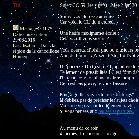
Titi
Sujet: CC 59 (les sujets)
Mer 2 Jan 201
Sortez vos plumes aguerries
Car voici le CC du mercredi !
Messages
:
1075
Une heure maximum à écrire ;
Date d'inscription
:
Cela va-t-il vous suffire ?
29/06/2016
Localisation
:
Dans la
Vous pourrez choisir une ou plusieurs pr
région de la cancoillotte
Afin de fournir UN seul texte, fruit votr
Humeur
:
. . .
Un poème ? Du théâtre ? Une nouvelle ?
Tellement de possibilités ! C'est formidab
Un texte long, ou d'une maigre mesure :
Ce n'est pas grave, je vous l'assure !
Pour aiguiller vos lecteurs et lectrices,
N'oubliez pas de préciser les sujets chois
Vous me verrez particulièrement ravie
Si vous pensez aux
balises salvatrices.
----
Au menu de ce soir
4 thèmes, 1 chanson, 1 image