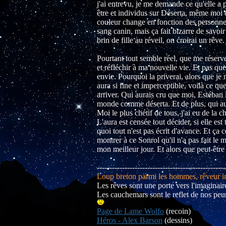
j'ai entrevu, je me demande ce qu'elle a p
être et individus sur Déserta, même moi qu
couleur change en fonction des personnes
sang canin, mais ça fait bizarre de savoir
brin de fille au réveil, on croirai un rêve.
Pourtant tout semble réel, que me réserv
et réfléchir à ma nouvelle vie. Et pas que
envie. Pourquoi la priverai, alors que je n
aura si fine et imperceptible, voilà ce qu
arriver. Qui aurais cru que moi, Estéban l
monde comme déserta. Et de plus, qui aur
Moi le plus chétif de tous, j'ai eu de la 
L'aura est censée tout décider, si elle es
quoi tout n'est pas écrit d'avance. Et ça ce
montrer à ce Sonrol qu'il n'a pas fait le
mon meilleur jour. Et alors que peut-être 
---------------------------------------------------
Loup breton parmi les hommes, rêveur inv
Les rêves sont une porte vers l'imaginaire
Les cauchemars sont le reflet de nos peur
Page de Lame Wolfo
(recoin)
Héros - Alex Barson
(dessins)