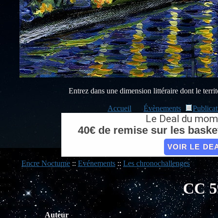
Entrez dans une dimension littéraire dont le territo
Accueil
Évènements
Publicat
Le Deal du mom
40€ de remise sur les basket
VOIR LE DE
Encre Nocturne
::
Evénements
::
Les chronochallenges
CC 59
Auteur