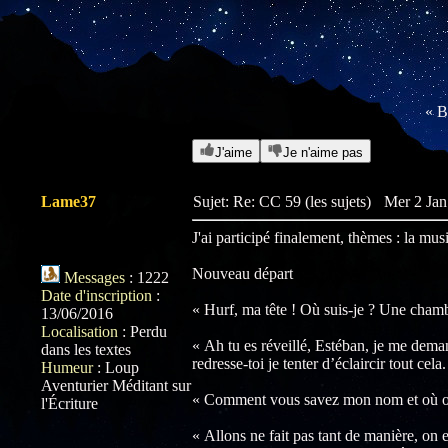
« B
J'aime
Je n'aime pas
Lame37
Sujet: Re: CC 59 (les sujets)
Mer 2 Jan
J'ai participé finalement, thèmes : la mus
Nouveau départ
Messages
:
1222
Date d'inscription
:
« Hurf, ma tête ! Où suis-je ? Une chambre 
13/06/2016
Localisation
:
Perdu
« Ah tu es réveillé, Estéban, je me deman
dans les textes
redresse-toi je tenter d’éclaircir tout cela.
Humeur
:
Loup
Aventurier Méditant sur
« Comment vous savez mon nom et où on e
l'Écriture
« Allons ne fait pas tant de manière, on e