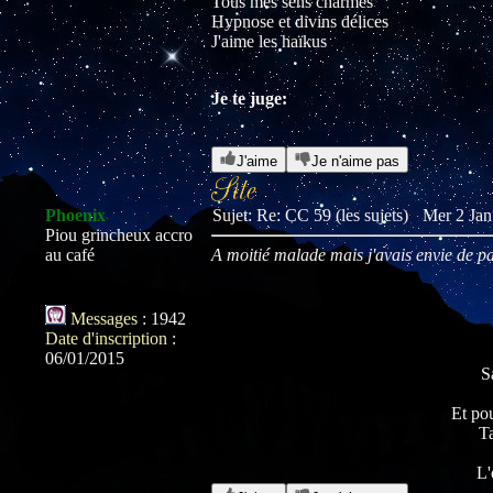
Tous mes sens charmés
Hypnose et divins délices
J'aime les haïkus
Je te juge:
J'aime
Je n'aime pas
Phoenix
Sujet: Re: CC 59 (les sujets)
Mer 2 Jan
Piou grincheux accro
au café
A moitié malade mais j'avais envie de par
Messages
:
1942
Date d'inscription
:
06/01/2015
S
Et pou
Ta
L'