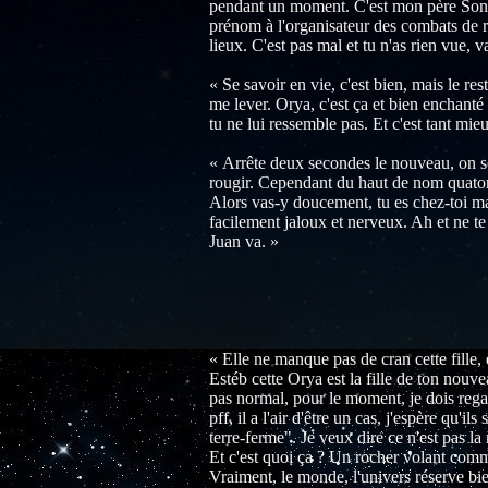
pendant un moment. C'est mon père Sonro
prénom à l'organisateur des combats de ru
lieux. C'est pas mal et tu n'as rien vue, v
« Se savoir en vie, c'est bien, mais le res
me lever. Orya, c'est ça et bien enchanté
tu ne lui ressemble pas. Et c'est tant mieu
« Arrête deux secondes le nouveau, on se
rougir. Cependant du haut de nom quatorz
Alors vas-y doucement, tu es chez-toi main
facilement jaloux et nerveux. Ah et ne te f
Juan va. »
« Elle ne manque pas de cran cette fille, e
Estéb cette Orya est la fille de ton nouv
pas normal, pour le moment, je dois regard
pff, il a l'air d'être un cas, j'espère qu'i
terre-ferme". Je veux dire ce n'est pas la 
Et c'est quoi ça ? Un rocher volant comme
Vraiment, le monde, l'univers réserve bie