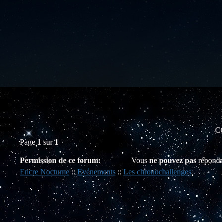
CC
Page
1
sur
1
Permission de ce forum:
Vous
ne pouvez pas
répondr
Encre Nocturne
::
Evénements
::
Les chronochallenges