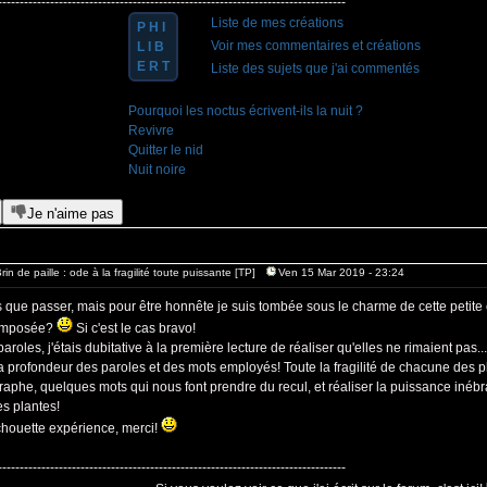
--------------------------------------------------------------------------------
Liste de mes créations
P H I
Voir mes commentaires et créations
L I B
E R T
Liste des sujets que j'ai commentés
Pourquoi les noctus écrivent-ils la nuit ?
Revivre
Quitter le nid
Nuit noire
Je n'aime pas
rin de paille : ode à la fragilité toute puissante [TP]
Ven 15 Mar 2019 - 23:24
s que passer, mais pour être honnête je suis tombée sous le charme de cette petite 
 composée?
Si c'est le cas bravo!
roles, j'étais dubitative à la première lecture de réaliser qu'elles ne rimaient pas..
 profondeur des paroles et des mots employés! Toute la fragilité de chacune des pl
raphe, quelques mots qui nous font prendre du recul, et réaliser la puissance inébr
es plantes!
chouette expérience, merci!
--------------------------------------------------------------------------------