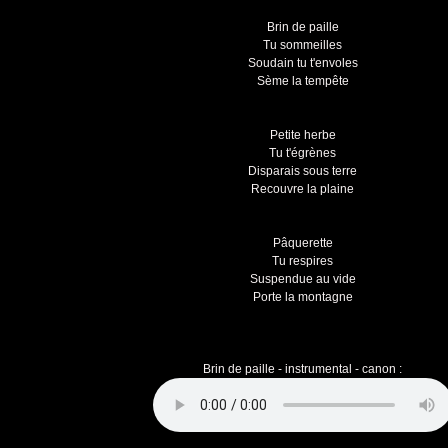
Brin de paille
Tu sommeilles
Soudain tu t'envoles
Sème la tempête
Petite herbe
Tu t'égrènes
Disparais sous terre
Recouvre la plaine
Pâquerette
Tu respires
Suspendue au vide
Porte la montagne
Brin de paille - instrumental - canon :