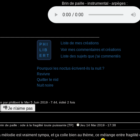
Brin de paille - instrumental - arpèges :
--------------------------------------------------------------------------------
Liste de mes créations
P H I
Voir mes commentaires et créations
L I B
E R T
Liste des sujets que j'ai commentés
Pourquoi les noctus écrivent-ils la nuit ?
Revivre
Quitter le nid
Nuit noire
n par philibert le Mer 5 Juin 2019 - 7:44, édité 2 fois
Je n'aime pas
rin de paille : ode à la fragilité toute puissante [TP]
Jeu 14 Mar 2019 - 17:38
la mélodie est vraiment sympa, et ça colle bien au thème, ce mélange entre fragilité