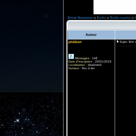
Encre Nocturne
::
Écrits
::
Écrits courts
::
Auteur
philibert
Sujet: Brin 
Messages
:
148
Date d'inscription
:
20/01/2019
Localisation
:
disséminé
Humeur
:
flou à lier