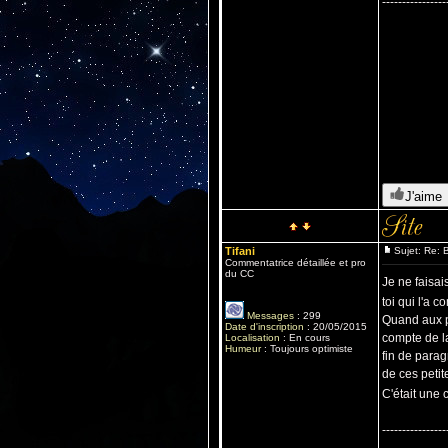
----------------
J'aime
Tifani
Sujet: Re: B
Commentatrice détaillée et pro
du CC
Je ne faisai
toi qui l'a
Messages
:
299
Quand aux pa
Date d'inscription
:
20/05/2015
compte de la
Localisation
:
En cours
Humeur
:
Toujours optimiste
fin de parag
de ces petit
C'était une 
----------------