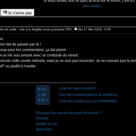
Si vous voulez voir ce que j'ai écrit sur le forum, c'est ici!
Mes textes
Je n'aime pas
rin de paille : ode à la fragilité toute puissante [TP]
Dim 17 Mar 2019 - 9:05
ni.
ien fait de passer par là !
up pour ton commentaire, ça fait plaisir.
ue je me suis amusé avec ce contraste du vivant.
 bricolé cette courte mélodie, mais je ne suis pas musicien. Je ne connais pas la tona
f'" ou plutôt à l'oreille.
--------------------------------------------------------------------------------
Liste de mes créations
P H I
Voir mes commentaires et créations
L I B
E R T
Liste des sujets que j'ai commentés
Pourquoi les noctus écrivent-ils la nuit ?
Revivre
Quitter le nid
Nuit noire