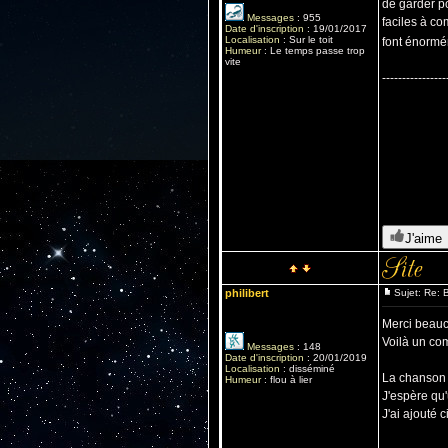
de garder po
Messages
:
955
faciles à co
Date d'inscription
:
19/01/2017
Localisation
:
Sur le toit
font énormém
Humeur
:
Le temps passe trop
vite
----------------
J'aime
philibert
Sujet: Re: B
Merci beauc
Voilà un co
Messages
:
148
Date d'inscription
:
20/01/2019
Localisation
:
disséminé
La chanson 
Humeur
:
flou à lier
J'espère qu'
J'ai ajouté 