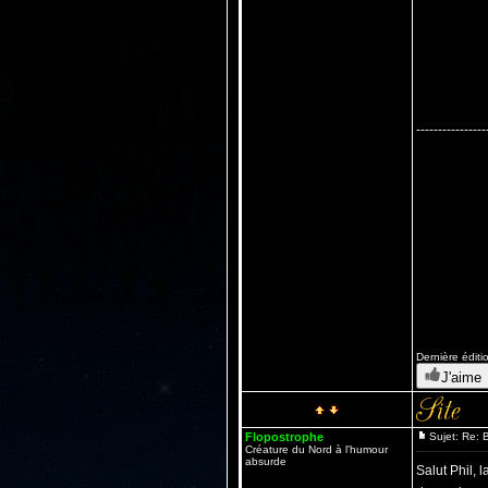
----------------
Dernière éditio
J'aime
Flopostrophe
Sujet: Re: B
Créature du Nord à l'humour
absurde
Salut Phil, 