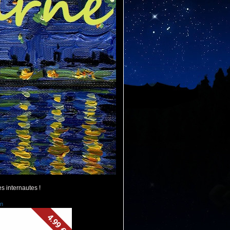
es internautes !
n
4.99 €