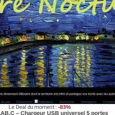
 dimension littéraire dont le territoire est infini et partagez vos écrits avec les autr
Accueil
Évènements
Publications
Rechercher
S'enregistrer
Connexio
Le Deal du moment :
-83%
AB.C – Chargeur USB universel 5 portes