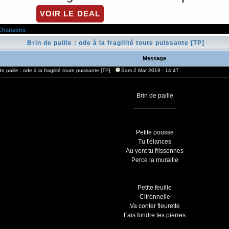
VOIR LE DEAL
Chansons
Brin de paille : ode à la fragilité toute puissante [TP]
Message
de paille : ode à la fragilité toute puissante [TP]
Sam 2 Mar 2019 - 14:47
Brin de paille
____________
Petite pousse
Tu t'élances
Au vent tu frissonnes
Perce la muraille
Petite feuille
Citronnelle
Va conter fleurette
Fais fondre les pierres