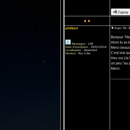
J'aime
philibert
Sujet: Re: B
Bonjour Tifa
Alors tu as b
Messages
:
148
Date d'inscription
:
20/01/2019
Merci beauco
Localisation
:
disséminé
C'est vrai q
Humeur
:
flou à lier
Heu oui j'ai
un peu "au pi
Merci.
----------------