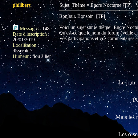
philibert
Sujet: Thème = Encre Nocturne [TP]
V
Bonjour. Bonsoir. [TP]
Voici un sujet sur le thème "Encre Noct
Messages
:
148
Qu'est-ce que le nom du forum éveille e
Date d'inscription
:
Vos participations et vos commentaires s
20/01/2019
Localisation
:
disséminé
Humeur
:
flou à lier
Le jour,
Po
Mais les 
Les oise