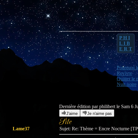
---------------------------------------------------
P H I
L I B
E R T
Pourquoi le
Revivre
Quitter le 
Nuit noire
Dernière édition par philibert le Sam 6 Ju
J'aime
Je n'aime pas
Lame37
Sujet: Re: Thème = Encre Nocturne [