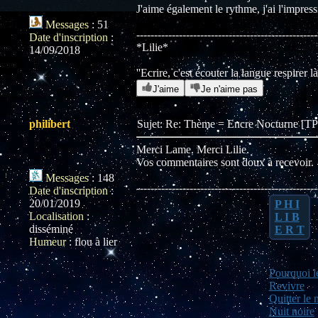
J'aime également le rythme, j'ai l'impress
Messages
:
51
---------------------------------------------------
Date d'inscription
:
*Lilie*
14/09/2018
''Ecrire, c'est écouter la langue respirer 
J'aime
Je n'aime pas
philibert
Sujet: Re: Thème = Encre Nocturne [
Merci Lame. Merci Lilie.
Vos commentaires sont doux à recevoir.
Messages
:
148
---------------------------------------------------
Date d'inscription
:
20/01/2019
P H I
Localisation
:
L I B
disséminé
E R T
Humeur
:
flou à lier
Pourquoi le
Revivre
Quitter le 
Nuit noire