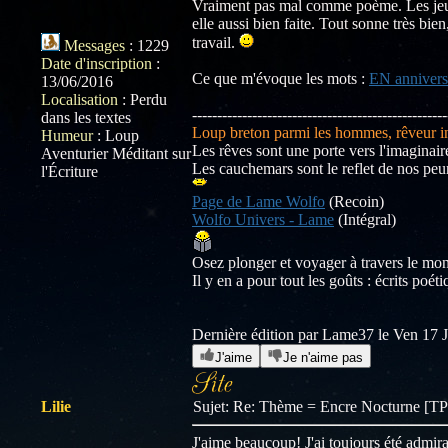
Vraiment pas mal comme poème. Les jeux 
elle aussi bien faite. Tout sonne très bi
travail.
Messages
:
1229
Date d'inscription
:
Ce que m'évoque les mots :
EN annivers
13/06/2016
Localisation
:
Perdu
---------------------------------------------------
dans les textes
Loup breton parmi les hommes, rêveur inv
Humeur
:
Loup
Les rêves sont une porte vers l'imaginaire
Aventurier Méditant sur
Les cauchemars sont le reflet de nos peur
l'Écriture
Page de Lame Wolfo
(Recoin)
Wolfo Univers - Lame
(Intégral)
Osez plonger et voyager à travers le m
Il y en a pour tout les goûts : écrits poé
Dernière édition par Lame37 le Ven 17 Ja
J'aime
Je n'aime pas
Lilie
Sujet: Re: Thème = Encre Nocturne [
J'aime beaucoup! J'ai toujours été admira