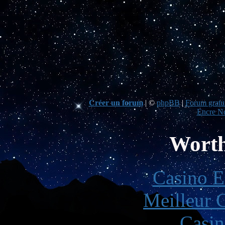
Créer un forum
|
©
phpBB
|
Forum gratui
Encre No
Worth
Casino E
Meilleur 
Casin