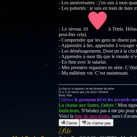
- Les anniversaires : j’en suis à mon qua
- Les pubertés : je suis en train de faire
- Le niveau 10
à Tetris. Hélas
peut-être cela).
- Comprendre que les gens ne disent pas 
- Apprendre à lire, apprendre à voyager s
- Les déménagements. Dont un à la cloch
- Apprendre à mon fils que le monde n’est
- En finir avec le salariat.
- Mes premiers orgasmes en série. C’était
- Ma millième vie. C’est maintenant.
---------------------------------------------------
Le bon ni le mauvais ne me feraient de peine
Si si si je savais que j'en aurai l'étrenne
Boris Vian
Utilisez
le pronom
iel
et les accords ne
La chasse aux fautes, j'adore !
Mon signe
fanfictions
. N'hésitez pas à me pm pour un
Voici la
liste de mes textes
, merci d'ava
J'aime
Je n'aime pas