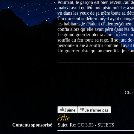
Pourtant, le garçon est bien revenu, au d
mais il avait en tête une piste précise à s
vu dans les yeux de sa mère toute sa détr
Lui qui était si déterminé, il avait chan
les habitants le fêtaient chaleureusement 
confia alors qu’elle avait périt dans les 
Le grand guerrier pleura alors, redevenu 
souffla au feu toute sa rage. Il se jura d
personne n’aie à souffrir comme il avait t
Un guerrier triste qui amènerait la joie a
---------------------------------------------------
“
Chas
J'aime
Je n'aime pas
Contenu sponsorisé
Sujet: Re: CC 3.93 - SUJETS