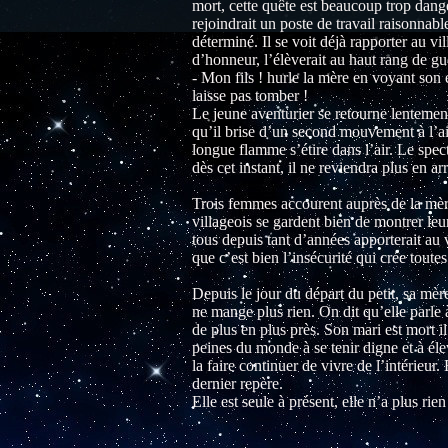
mort, cette quête est beaucoup trop dange
rejoindrait un poste de travail raisonnable
déterminé. Il se voit déjà rapporter au vil
d’honneur, l’élèverait au haut rang de gue
- Mon fils ! hurle la mère en voyant son
laisse pas tomber !
Le jeune aventurier se retourne lentement
qu’il brise d’un second mouvement à l’ai
longue flamme s’étire dans l’air. Le sp
dès cet instant, il ne reviendra plus en arr
Trois femmes accourent auprès de la mère
villageois se gardent bien de montrer leur
tous depuis tant d’années apporterait au v
que c’est bien l’insécurité qui crée toutes
Depuis le jour du départ du petit, sa mère
ne mange plus rien. On dit qu’elle parle
de plus en plus près. Son mari est mort il
peines du monde à se tenir digne et à élev
la faire continuer de vivre de l’intérieur.
dernier repère.
Elle est seule à présent, elle n’a plus rie