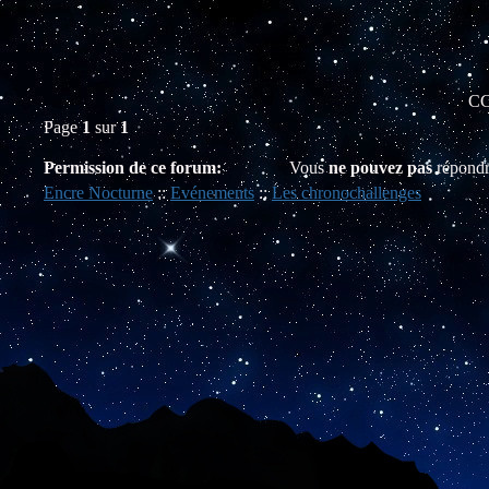
CC
Page
1
sur
1
Permission de ce forum:
Vous
ne pouvez pas
répondr
Encre Nocturne
::
Evénements
::
Les chronochallenges