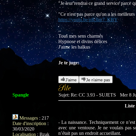
"Je leur rendrai ce grand service parce 
"Ce n'est pas parce qu'on a les meilleurs
https://youtu.be/pR3lqr7_KBY
-
Tous mes sens charmés
Hypnose et divins délices
J'aime les haïkus
Je te juge:
J'aime
Je n'aime pas
Spangle
Sujet: Re: CC 3.93 - SUJETS
Mer 8 Ju
Liste
Messages
:
217
- La naissance. Techniquement ce n’est p
Date d'inscription
:
avec une ventouse. Je ne voulais pas s
30/03/2020
n’était pas un endroit accueillant.
Localisation
:
Bzak