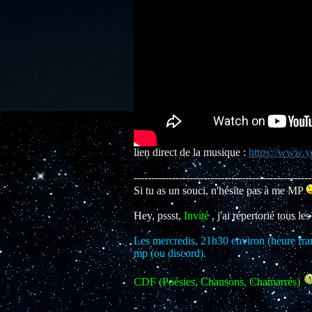
lien direct de la musique :
https://www.
---------------------------------------------------
Si tu as un souci, n'hésite pas à me MP
Hey, pssst,
Invité
, j'ai répertorié tous le
Les mercredis, 21h30 environ (heure fran
mp (ou discord).
CDF (Poésies, Chansons, Chamarrés)
-