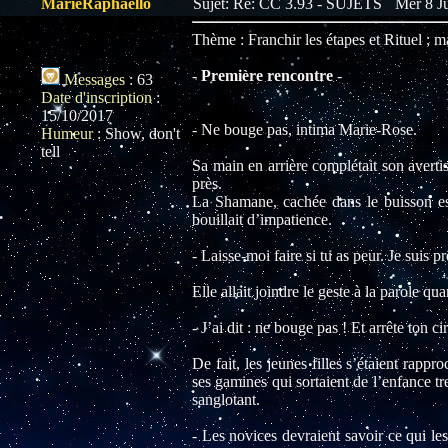
MarieRaphaello
Sujet: Re: CC 3.93 - SUJETS
Mer 8 Ju
Thème : Franchir les étapes et Rituel ; 
-
Première rencontre
-
Messages
:
63
Date d'inscription
:
15/10/2017
- Ne bouge pas, intima Marie-Rose.
Humeur
:
Show, don't
tell
Sa main en arrière complétait son avertis
près.
La Shamane, cachée dans le buisson essa
bouillait d’impatience.
- Laisse-moi faire si tu as peur. Je suis pr
Elle allait joindre le geste à la parole qu
- J’ai dit : ne bouge pas ! Et arrête ton c
De fait, les jeunes filles s’étaient rapp
ses gamines qui sortaient de l’enfance tr
sanglotant.
- Les novices devraient savoir ce qui les 