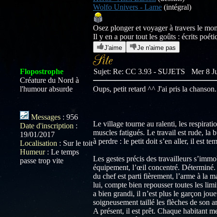
Wolfo Univers - Lame
(intégral)
Osez plonger et voyager à travers le m
Il y en a pour tout les goûts : écrits poé
J'aime
Je n'aime pas
Flopostrophe
Sujet: Re: CC 3.93 - SUJETS
Mer 8 Ju
Créature du Nord à
l'humour absurde
Oups, petit retard ^^ J'ai pris la chanson.
Messages
:
956
Le village tourne au ralenti, les respirati
Date d'inscription
:
muscles fatigués. Le travail est rude, la 
19/01/2017
à perdre : le petit doit s’en aller, il est te
Localisation
:
Sur le toit
Humeur
:
Le temps
Les gestes précis des travailleurs s’imm
passe trop vite
équipement, l’œil concentré. Déterminé. I
du chef est parti fièrement, l’arme à la m
lui, compte bien repousser toutes les limite
a bien grandi, il n’est plus le garçon joue
soigneusement taillé les flèches de son ar
A présent, il est prêt. Chaque habitant met