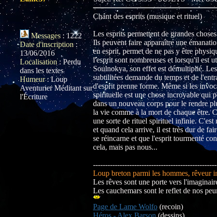
Chant des esprits (musique et rituel)
Les esprits permettent de grandes chose
Messages
:
1222
Ils peuvent faire apparaître une émanatio
Date d'inscription
:
en esprit, permet de ne pas y être physi
13/06/2016
l'esprit sont nombreuses et lorsqu'il est 
Localisation
:
Perdu
Soulnokya, son effet est démultiplié. Les 
dans les textes
subtilitées demande du temps et de l'entra
Humeur
:
Loup
d'esprit prenne forme. Même si les invoca
Aventurier Méditant sur
spirituelle est une chose incroyable qui 
l'Écriture
dans un nouveau corps pour le rendre plu
la vie comme à la mort de chaque être. C'
une sorte de rituel spirituel infinie. C'e
et quand cela arrive, il est très dur de f
se réincarne et que l'esprit tourmenté co
cela, mais pas nous...
---------------------------------------------------
Loup breton parmi les hommes, rêveur inv
Les rêves sont une porte vers l'imaginaire
Les cauchemars sont le reflet de nos peur
Page de Lame Wolfo
(recoin)
Héros - Alex Barson
(dessins)