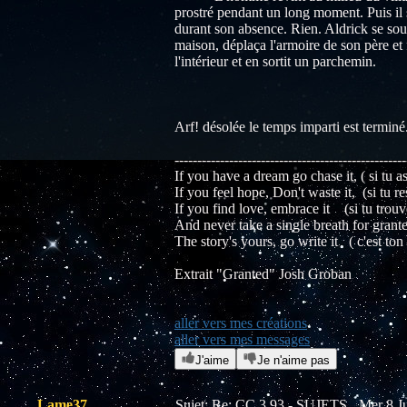
prostré pendant un long moment. Puis il s
durant son absence. Rien. Aldrick se souv
maison, déplaça l'armoire de son père et 
l'intérieur et en sortit un parchemin.
Arf! désolée le temps imparti est terminé
---------------------------------------------------
If you have a dream go chase it, ( si tu a
If you feel hope, Don't waste it, (si tu re
If you find love, embrace it (si tu trouv
And never take a single breath for grant
The story's yours, go write it ( c'est ton h
Extrait "Granted" Josh Groban
aller vers mes créations
aller vers mes messages
J'aime
Je n'aime pas
Lame37
Sujet: Re: CC 3.93 - SUJETS
Mer 8 Ju