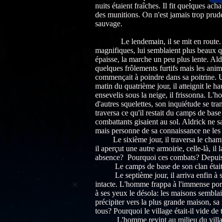
nuits étaient fraîches. Il fit quelques ach
des munitions. On n'est jamais trop prudent
sauvage.
Le lendemain, il se mit en route. La 
magnifiques, lui semblaient plus beaux qu
épaisse, la marche un peu plus lente. Aldr
quelques frôlements furtifs mais les anim
commençait à poindre dans sa poitrine. U
matin du quatrième jour, il atteignit le ha
ensevelis sous la neige, il frissonna. L'
d'autres squelettes, son inquiétude se tr
traversa ce qu'il restait du camps de bas
combattants gisaient au sol. Aldrick ne 
mais personne de sa connaissance ne les 
Le sixième jour, il traversa le champs d
il aperçut une autre armoirie, celle-là, il
absence? Pourquoi ces combats? Depuis 
Le camps de base de son clan était da
Le septième jour, il arriva enfin à son
intacte. L'homme frappa à l'immense porte 
à ses yeux le désola: les maisons semblaie
précipiter vers la plus grande maison, sa
tous? Pourquoi le village était-il vide de 
L'homme revint au milieu du village et s