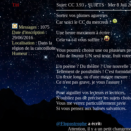
Titi
Sujet: CC 3.93 - SUJETS
Mer 8 Juil 2
Sortez vos plumes aguerries
Car voici le CC du mercredi !
Messages
:
1075
Date d'inscription
:
Une heure maximum à écrire ;
29/06/2016
Cela va-t-il vous suffire ?
Localisation
:
Dans la
région de la cancoillotte
Vous pourrez choisir une ou plusieurs pr
Humeur
:
. . .
Afin de fournir UN seul texte, fruit votr
Un poème ? Du théâtre ? Une nouvelle ?
Tellement de possibilités ! C'est formidab
Un texte long, ou d'une maigre mesure :
Ce n'est pas grave, je vous l'assure !
Pour aiguiller vos lecteurs et lectrices,
N'oubliez pas de préciser les sujets chois
Vous me verrez particulièrement ravie
Si vous pensez aux balises salvatrices.
@Flopostrophe
a écrit:
Attention, il y a un petit changeme