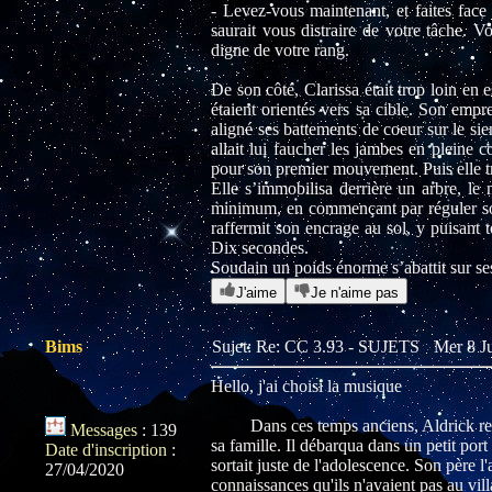
- Levez-vous maintenant, et faites face
saurait vous distraire de votre tâche. 
digne de votre rang.
De son côté, Clarissa était trop loin en e
étaient orientés vers sa cible. Son empr
aligné ses battements de coeur sur le sien
allait lui faucher les jambes en pleine co
pour son premier mouvement. Puis elle tr
Elle s’immobilisa derrière un arbre, le m
minimum, en commençant par réguler son 
raffermit son encrage au sol, y puisant 
Dix secondes.
Soudain un poids énorme s’abattit sur ses 
J'aime
Je n'aime pas
Bims
Sujet: Re: CC 3.93 - SUJETS
Mer 8 Ju
Hello, j'ai choisi la musique
Dans ces temps anciens, Aldrick revenai
Messages
:
139
sa famille. Il débarqua dans un petit port
Date d'inscription
:
sortait juste de l'adolescence. Son père l
27/04/2020
connaissances qu'ils n'avaient pas au villa