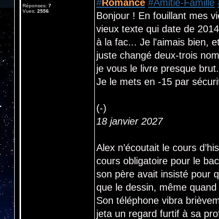
#
Romance
#Amitié-Famille
Réponses:
7
Vues:
2556
Bonjour ! En fouillant mes v
vieux texte qui date de 2014.
à la fac... Je l'aimais bien, 
juste changé deux-trois nom
je vous le livre presque brut.
Je le mets en -15 par sécuri
(-)
18 janvier 2027
Alex n’écoutait le cours d’hi
cours obligatoire pour le bac…
son père avait insisté pour 
que le dessin, même quand o
Son téléphone vibra brièvem
jeta un regard furtif à sa pro