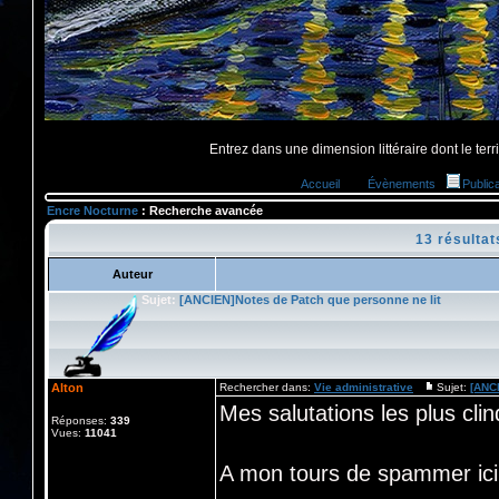
Entrez dans une dimension littéraire dont le territ
Accueil
Évènements
Public
Encre Nocturne
: Recherche avancée
13 résulta
Auteur
Sujet:
[ANCIEN]Notes de Patch que personne ne lit
Alton
Rechercher dans:
Vie administrative
Sujet:
[ANCI
Mes salutations les plus cli
Réponses:
339
Vues:
11041
A mon tours de spammer ic