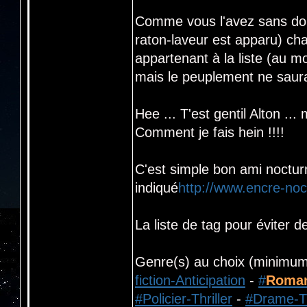
Comme vous l'avez sans dou
raton-laveur est apparu) chac
appartenant à la liste (au 
mais le peuplement ne saurai
Hee ... T'est gentil Alton ..
Comment je fais hein !!!!
C'est simple bon ami nocturn
indiqué
http://www.encre-no
La liste de tag pour éviter 
Genre(s) au choix (minimum
fiction-Anticipation
-
#
Roma
#Policier-Thriller
-
#Drame-T