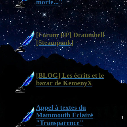
morte..."
[Forum RP] Draümbell
[Steampunk]
0
[BLOG] Les écrits et le
bazar de KemenyX
12
Appel à textes du
Mammouth Éclairé
1
"Transparence"