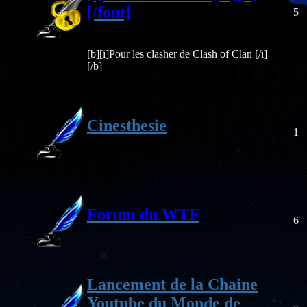
[/font]
5
[b][i]Pour les clasher de Clash of Clan [/i]
[/b]
Cinesthesie
1
Forum du WTF
6
Lancement de la Chaine
Youtube du Monde de