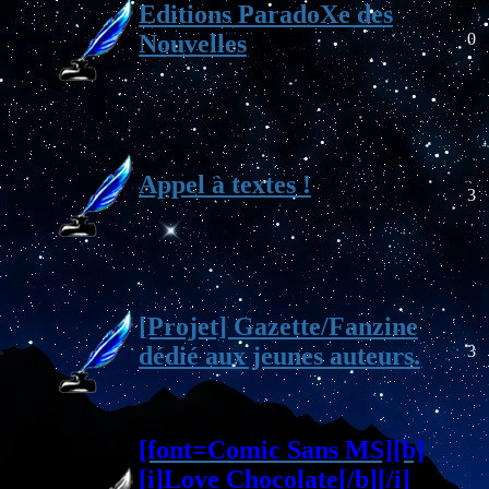
Editions ParadoXe des
Nouvelles
0
Appel à textes !
3
[Projet] Gazette/Fanzine
dédié aux jeunes auteurs.
3
[font=Comic Sans MS][b]
[i]Love Chocolate[/b][/i]