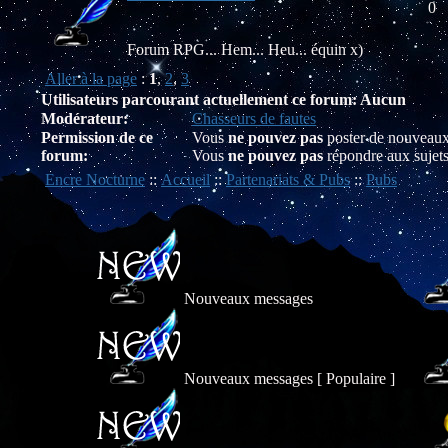
0
Forum RPG... Hem... Heu... équin x)
Aller à la page
:
1
,
2
,
3
Utilisateurs parcourant actuellement ce forum: Aucun
Modérateur:
Chasseurs de fautes
Permission de ce
Vous
ne pouvez pas
poster de nouveaux
forum:
Vous
ne pouvez pas
répondre aux sujet
Encre Nocturne
::
Accueil
::
Partenariats & Pubs
::
Pubs
Nouveaux messages
Nouveaux messages [ Populaire ]