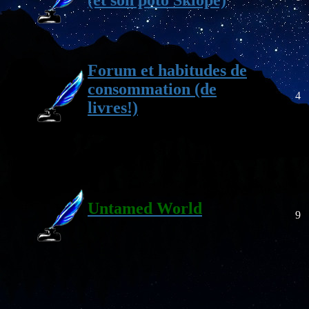
Forum et habitudes de
consommation (de
4
livres!)
Untamed World
9