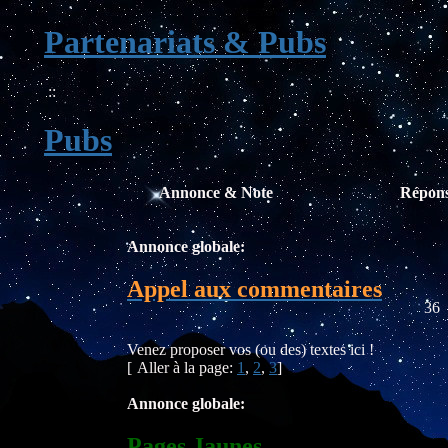
Partenariats & Pubs
::
Pubs
Annonce & Note
Répon
Annonce globale:
Appel aux commentaires
36
Venez proposer vos (ou des) textes ici !
[
Aller à la page:
1
,
2
,
3
]
Annonce globale:
Pages Jaunes