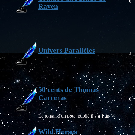
0
Raven
Univers Parallèles
3
50 cents de Thomas
Carreras
0
Le roman d'un pote, publié il y a 1 an ^^
Wild Horses