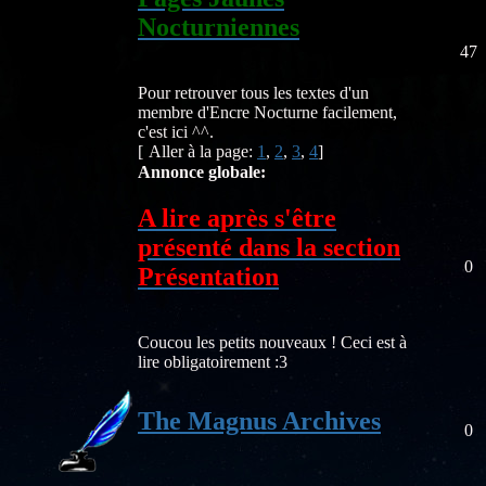
Nocturniennes
47
Pour retrouver tous les textes d'un
membre d'Encre Nocturne facilement,
c'est ici ^^.
[
Aller à la page:
1
,
2
,
3
,
4
]
Annonce globale:
A lire après s'être
présenté dans la section
0
Présentation
Coucou les petits nouveaux ! Ceci est à
lire obligatoirement :3
The Magnus Archives
0