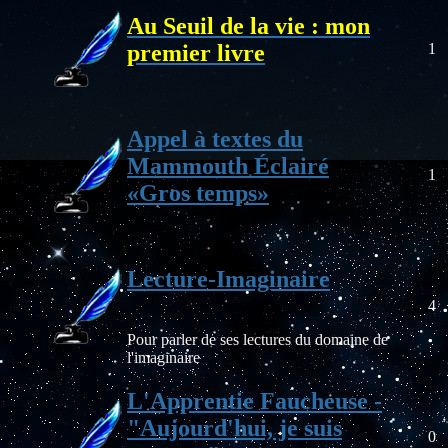
Au Seuil de la vie : mon
premier livre
1
Appel à textes du
Mammouth Éclairé
1
«Gros temps»
Lecture-Imaginaire
4
Pour parler de ses lectures du domaine de
l'imaginaire
L'Apprentie Faucheuse -
"Aujourd'hui, je suis
0