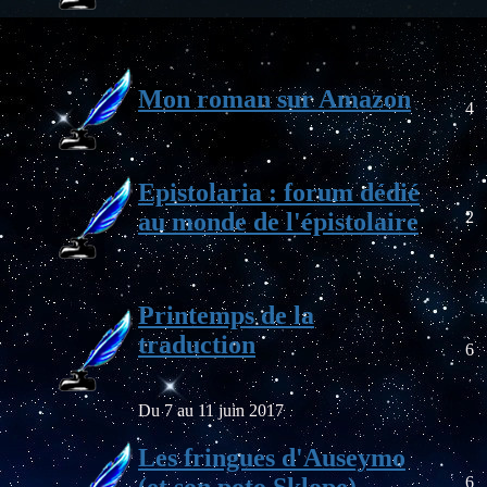
Mon roman sur Amazon
4
Epistolaria : forum dédié
au monde de l'épistolaire
2
Printemps de la
traduction
6
Du 7 au 11 juin 2017
Les fringues d'Auseymo
(et son poto Sklope)
6