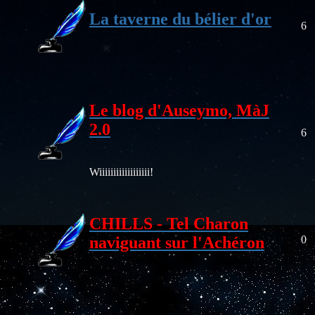
La taverne du bélier d'or
6
Le blog d'Auseymo, MàJ
2.0
6
Wiiiiiiiiiiiiiiiiii!
CHILLS - Tel Charon
naviguant sur l'Achéron
0