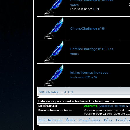
ChronoChallenge n°38 - Les
votes
[ Aller à la page:
1
,
2
]
ChronoChallenge n°38
ChronoChallenge n°37 - Les
votes
Ici, les licornes liront vos
textes du CC n°37
Aller à la page
:
1
,
2
,
3
,
4
Utilisateurs parcourant actuellement ce forum: Aucun
Modérateurs:
Daenerys
,
Chasseurs de fautes
,
Permission de ce forum:
Vous
ne pouvez pas
poster de no
Vous
ne pouvez pas
répondre aux
Encre Nocturne
::
Écrits
::
Compétitions
::
Défis
::
Les défis