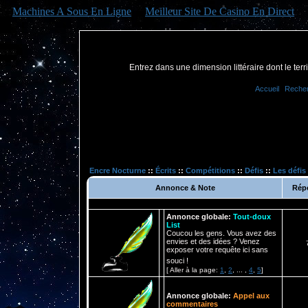
Machines A Sous En Ligne
Meilleur Site De Casino En Direct
Entrez dans une dimension littéraire dont le territ
Accueil
Reche
Encre Nocturne
::
Écrits
::
Compétitions
::
Défis
::
Les défis
Annonce & Note
Rép
Annonce globale:
Tout-doux
List
Coucou les gens. Vous avez des
envies et des idées ? Venez
exposer votre requête ici sans
souci !
[ Aller à la page:
1
,
2
, ... ,
4
,
5
]
Annonce globale:
Appel aux
commentaires