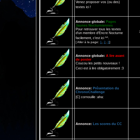
Venez proposer vos (ou des)
textes ici !
Annonce globale:
Pages
Jaunes Nocturniennes
Pour retrouver tous les textes
d'un membre d'Encre Nocturne
facilement, c'est ici ^^.
[ Aller à la page:
1
,
2
,
3
]
Annonce globale:
A lire avant
de poster
Coucou les petits nouveaux !
Ceci est à lire obligatoirement :3
Annonce:
Présentation du
ChronoChallenge
[C] cornouille :aha:
Annonce:
Les scores du CC