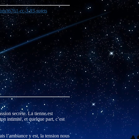
om/t6761-cc-3-93-sujets
assion secrète. La tienne est
on intimité, et quelque part, c’est
ais l’ambiance y est, la tension nous