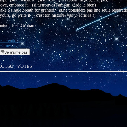
love, embrace it (si tu trouves l'amour, garde le bien)
ake a single breath for granted ( et ne considère pas une seule respira
yours, go write it ( c'est ton histoire, vas-y, écris-la!)
anted" Josh Groban
es créations
mes messages
Je n'aime pas
: CC 3.93 - VOTES