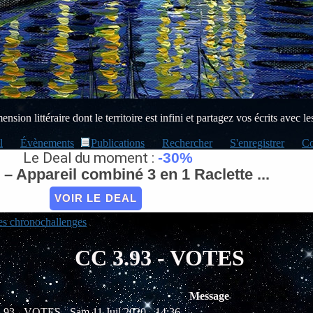
sion littéraire dont le territoire est infini et partagez vos écrits avec le
l
Évènements
Publications
Rechercher
S'enregistrer
Co
Le Deal du moment :
-30%
 Appareil combiné 3 en 1 Raclette ...
VOIR LE DEAL
es chronochallenges
CC 3.93 - VOTES
Message
 3.93 - VOTES
Sam 11 Juil 2020 - 14:36