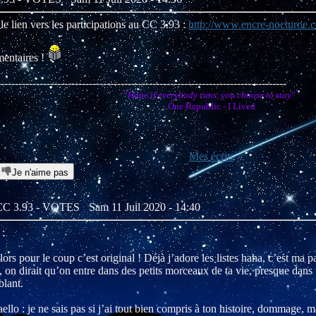
 le lien vers les participations au CC 3.93 :
http://www.encre-nocturne.c
entaires !
----------------------------------------------------------------------------------
“
Hope if everybody runs, you choose to stay
”
One Republic - I Lived
Mes écrits
Je n'aime pas
: CC 3.93 - VOTES
Sam 11 Juil 2020 - 14:40
 :
ors pour le coup c’est original ! Déjà j’adore les listes haha, c’est ma p
 on dirait qu’on entre dans des petits morceaux de ta vie, presque dans t
blant.
lo : je ne sais pas si j’ai tout bien compris à ton histoire, dommage, m