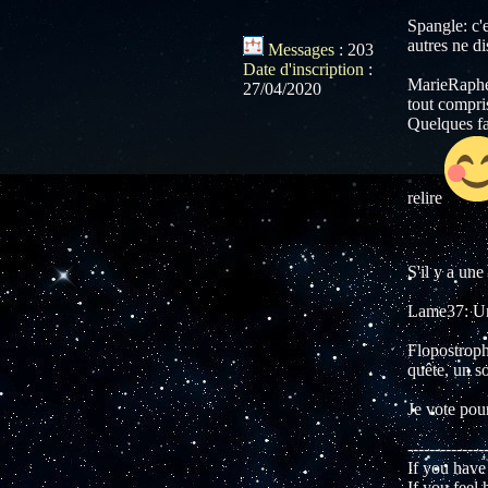
Spangle: c'e
autres ne di
Messages
:
203
Date d'inscription
:
MarieRaphell
27/04/2020
tout compri
Quelques fau
relire
S'il y a une 
Lame37: Une
Flopostroph
quête, un so
Je vote po
--------------
If you have 
If you feel 