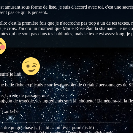
st amusant sous forme de liste, je suis d'accord avec toi, c'est une sac
sent pas ce qu'ils pensent..
o: c'est la première fois que je n'accroche pas trop à un de tes textes, m
s je crois. J'ai cru un moment que Marie-Rose était la shamane. Je ne co
tes qui ne sont pas dans tes habitudes, mais le texte est assez long, je 
suite je lirai
 belle fiche explicative sur les pouvoirs de certains personnages de S
e: Un rite de passage, une
upçon de tragédie, les ingrédients sont là, chouette! Ramènera-t-il la fl
ur Lame37
----------------------------------------------------------------------------------
a dream go chase it, ( si tu as un rêve, poursuis-le)
hope, Don't waste it, (si tu ressens d l'espoir, ne le gâche pas)