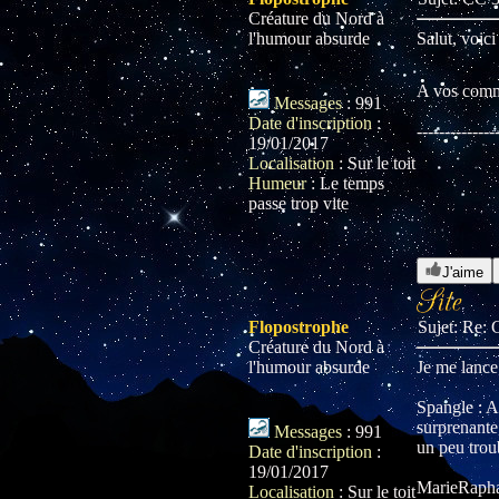
Créature du Nord à
l'humour absurde
Salut, voici
A vos comm
Messages
:
991
Date d'inscription
:
--------------
19/01/2017
Localisation
:
Sur le toit
Humeur
:
Le temps
passe trop vite
J'aime
Flopostrophe
Sujet: Re
Créature du Nord à
l'humour absurde
Je me lance
Spangle : Al
surprenante,
Messages
:
991
un peu trou
Date d'inscription
:
19/01/2017
MarieRaphael
Localisation
:
Sur le toit