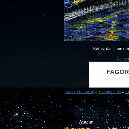
Entrez dans une dimen
Accuei
FAGOR –
Encre Nocturne
::
Evénements
::
L
Auteur
Flopostrophe
Sujet: CC