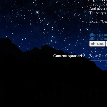
If you find 
And never t
The story's 
Extrait "Gr
aller vers m
aller vers 
J'aime
Contenu sponsorisé
Sujet: Re