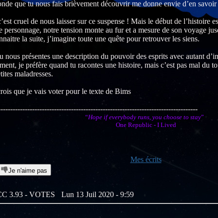
onde que tu nous fais brièvement découvrir me donne envie d’en savoir 
’est cruel de nous laisser sur ce suspense ! Mais le début de l’histoire
e personnage, notre tension monte au fur et a mesure de son voyage jus
naitre la suite, j’imagine toute une quête pour retrouver les siens.
 nous présentes une description du pouvoir des esprits avec autant d’i
ment, je préfère quand tu racontes une histoire, mais c’est pas mal du t
tites maladresses.
crois que je vais voter pour le texte de Bims
----------------------------------------------------------------------------------
“
Hope if everybody runs, you choose to stay
”
One Republic - I Lived
Mes écrits
Je n'aime pas
: CC 3.93 - VOTES
Lun 13 Juil 2020 - 9:59