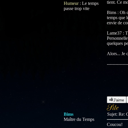
tient. Ce m
Humeur
:
Le temps
passe trop vite
Bims : Oh c
temps que l
envie de con
Lame37 : Tu
Personnelle
quelques pe
Alors... Je 
--------------
J'aime
Bims
Sujet: Re
Maître du Temps
Coucou!